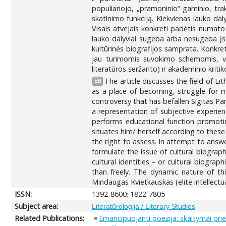
populiariojo, „pramoninio“ gaminio, tr
skatinimo funkciją. Kiekvienas lauko dalyv
Visais atvejais konkreti padėtis numato i
lauko dalyviai sugeba arba nesugeba įst
kultūrinės biografijos samprata. Konkret
jau turimomis suvokimo schemomis, ver
literatūros seržanto) ir akademinio kriti
The article discusses the field of Li
EN
as a place of becoming, struggle for me
controversy that has befallen Sigitas Paru
a representation of subjective experienc
performs educational function promoting 
situates him/ herself according to these
the right to assess. In attempt to answer
formulate the issue of cultural biograph
cultural identities – or cultural biogr
than freely. The dynamic nature of th
Mindaugas Kvietkauskas (elite intellectua
ISSN:
1392-8600; 1822-7805
Subject area:
Literatūrologija / Literary Studies
Related Publications:
Emancipuojanti poezija: skaitymai prie