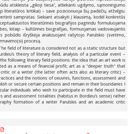
du atskleista „gilioji tiesa“, atliekanti ugdymo, sąmoningumo
ip literatūros kritikai) – save pozicionuoja šių padėčių atžvilgiu.
vertinti sampratas. Siekiant atsakyti į klausimą, kodėl konkretūs
nceptualizuotos literatūrinės biografijos pagrindu formuluojama
ybes, kitaip – kultūrines biografijas, formuojamas vadovaujantis
 pobūdis išryškėja analizuojant rašytojo Parulskio (svetimo,
formavimo(si) procesą.
he field of literature is considered not as a static structure but
eu’s theory of literary field, analysis of a particular event –
he following literary field positions: the idea that an art work is
ted as a means of financial profit; art as a "deeper truth" that
ic or a writer (the latter often acts also as literary critic) –
 practices and the notions of oeuvres, functions, assessment and
lish or secure certain positions and remain in their boundaries I
cular individuals who wish to participate in the field must have
s and assessment totalities (habitus in Bordieu’s sense) rather
raphy formation of a writer Parulskis and an academic critic