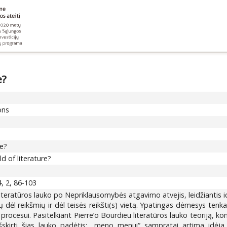
e?
ons
ke?
d of literature?
, 2, 86-103
teratūros lauko po Nepriklausomybės atgavimo atvejis, leidžiantis ide
vų dėl reikšmių ir dėl teisės reikšti(s) vietą. Ypatingas dėmesys 
i procesui. Pasitelkiant Pierre’o Bourdieu literatūros lauko teoriją,
 išskirti šias lauko padėtis: „meno menui“ sampratai artima idėja,