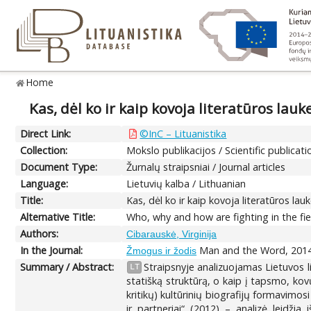
Home
Kas, dėl ko ir kaip kovoja literatūros lauk
Direct Link:
©InC – Lituanistika
Collection:
Mokslo publikacijos / Scientific publicati
Document Type:
Žurnalų straipsniai / Journal articles
Language:
Lietuvių kalba / Lithuanian
Title:
Kas, dėl ko ir kaip kovoja literatūros lau
Alternative Title:
Who, why and how are fighting in the fiel
Authors:
Cibarauskė, Virginija
In the Journal:
Man and the Word, 2014
Žmogus ir žodis
Summary / Abstract:
Straipsnyje analizuojamas Lietuvos li
LT
statišką struktūrą, o kaip į tapsmo, ko
kritikų) kultūrinių biografijų formavimos
ir partneriai“ (2012) – analizė leidžia