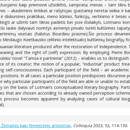
aktuojamo kaip priemonė užsidirbti, samprata; menas – tam tikru bū
is – akademinis kritikas ar rašytojas (pastarieji neretai veikia ir ka
r diskursines praktikas, meno kūrinio, funkcijų, vertinimo ir teisės 
eigti ar užimti tam tikras padėtis bei jose išsilaikyti, Lotmano ko
ūs lauke dalyvauti norintys asmenys privalo turėti kultūrines tapat
tinimų visetais (habitus Bourdieu prasme).Šio proceso dinaminis
ko Mindaugo Kvietkausko (elitinio intelektualo) kultūrinių biografijų 
thuanian literature produced after the restoration of Independence. T
aning and the right of (self) expression. By employing Pierre Bourdi
lskis’ novel "Tamsa ir partneriai" (2012) – enables us to distinguish t
e of its creator; the notion of a popular, "industrial" product trea
self-consciousness. Each participant of the field – an academic crit
 positions. In all cases a particular position predisposes discursive
 why particular participants of the field are able or unable to estab
y on the basis of Lotman’s conceptualized literary biography. Parti
aphies that are chosen according to already owned perception scheme
is process becomes apparent by analyzing cases of cultural biog
l).
 Žemaitės kaip feministinis artivizmas
.
Colloquia
2023, 52, 114-130.