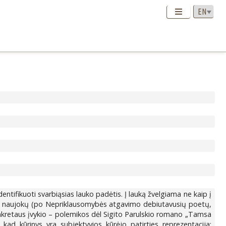
ntifikuoti svarbiąsias lauko padėtis. Į lauką žvelgiama ne kaip į
tenka naujokų (po Nepriklausomybės atgavimo debiutavusių poetų,
 konkretaus įvykio – polemikos dėl Sigito Parulskio romano „Tamsa
 kad kūrinys yra subjektyvios kūrėjo patirties reprezentacija;