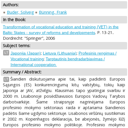
Authors:
Buder, Solveig
Bünning, Frank
In the Book:
Transformation of vocational education and training (VET) in the
. P. 13-21..
Baltic States - survey of reforms and developments
Dordrecht: "Springer", 2006
Subject terms:
;
;
LT
Japonija (Japan)
Lietuva (Lithuania)
Profesinis rengimas /
;
Vocational training
Tarptautinis bendradarbiavimas /
International cooperation.
Summary / Abstract:
Šiandien diskutuojama apie tai, kaip padidinti Europos
LT
Sąjungos (ES) konkurencingumą kitų valstybių, tokių kaip
Japonija ar JAV, atžvilgiu. Klausimas tapo ypatingai svarbiu ir
2000 m. Lisabonoje posėdžiavusios Europos Vadovų Tarybos
darbotvarkėje. Šiame straipsnyje nagrinėjama Europos
profesinio mokymo sektoriaus raida ir aptariama šiandienos
padėtis šiame ugdymo sektoriuje. Lisabonos viršūnių susitikimas
ir 2002 m. Kopenhagos deklaracija, be abejonės, žymėjo lūžį
Europos profesinio mokymo politikoje. Profesinio mokymo