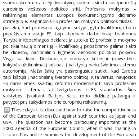
svarba akcentuota eilėje iniciatyvų, kuriomis siekta sustiprinti šią
europinės viešosios politikos sritį. Profesinis mokymas –
reikšmingas elementas Europos konkurencingumo didinimo
strategijoje. Pagrindinis ES profesinio mokymo politikos tikslas –
pasiekti, kad profesinio ugdymo srityje įgyta kvalifikacija būtų
pripažįstama visoje ES, taip stiprinant darbo rinką. Lisabonos
Taryba ir Kopenhagos deklaracija suteikė ES profesinio mokymo
politikai naują dimensiją – kvalifikacijų pripažinimo galima siekti
be didesnių nacionalinio lygmens viešosios politikos pokyčių.
Visgi kai kurie Deklaracijoje numatyti kriterijai (pavyzdžiui,
kokybės užtikrinimas) kėsinasi į valstybių narių švietimo sistemų
autonomiją. Mažai šalių yra pasirengusius sutikti, kad Europa
taip kištųsi į nacionalinę švietimo politiką. Kita vertus, naujosios
ES narės ėmėsi svarbių reformų modernizuoti savo profesinio
mokymo sistemas, atsižvelgdamos į ES standartus. Šios
valstybės, įskaitant Baltijos šalis, rodo didžiulę pažangą ir
pavyzdį prisitaikydamos prie europinių reikalavimų.
These days it is discussed how to raise the competitiveness
EN
of the European Union (EU) against such countries as Japan and
USA. The question has become particularly important at the
2000 agenda of the European Council when it was chairing in
Lisbon. This article examines the development of the European