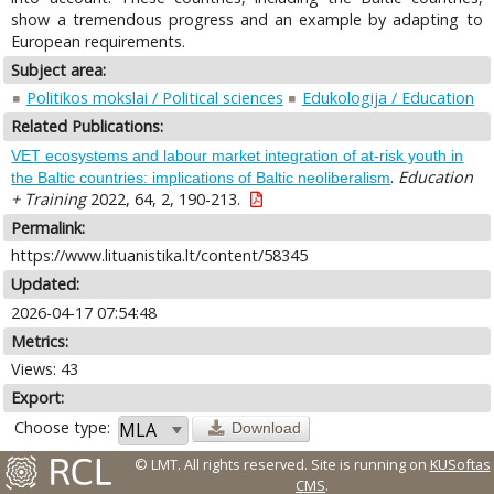
show a tremendous progress and an example by adapting to
European requirements.
Subject area:
Politikos mokslai / Political sciences
Edukologija / Education
Related Publications:
VET ecosystems and labour market integration of at-risk youth in
.
Education
the Baltic countries: implications of Baltic neoliberalism
+ Training
2022, 64, 2, 190-213.
Permalink:
https://www.lituanistika.lt/content/58345
Updated:
2026-04-17 07:54:48
Metrics:
Views: 43
Export:
Choose type:
Download
© LMT. All rights reserved.
Site is running on
KUSoftas
CMS
.