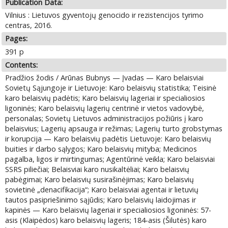
Publication Data:
Vilnius : Lietuvos gyventojų genocido ir rezistencijos tyrimo
centras, 2016.
Pages:
391 p
Contents:
Pradžios žodis / Arūnas Bubnys — Įvadas — Karo belaisviai
Sovietų Sąjungoje ir Lietuvoje: Karo belaisvių statistika; Teisinė
karo belaisvių padėtis; Karo belaisvių lageriai ir specialiosios
ligoninės; Karo belaisvių lagerių centrinė ir vietos vadovybė,
personalas; Sovietų Lietuvos administracijos požiūris į karo
belaisvius; Lagerių apsauga ir režimas; Lagerių turto grobstymas
ir korupcija — Karo belaisvių padėtis Lietuvoje: Karo belaisvių
buities ir darbo sąlygos; Karo belaisvių mityba; Medicinos
pagalba, ligos ir mirtingumas; Agentūrinė veikla; Karo belaisviai
SSRS piliečiai; Belaisviai karo nusikaltėliai; Karo belaisvių
pabėgimai; Karo belaisvių susirašinėjimas; Karo belaisvių
sovietinė „denacifikacija“; Karo belaisviai agentai ir lietuvių
tautos pasipriešinimo sąjūdis; Karo belaisvių laidojimas ir
kapinės — Karo belaisvių lageriai ir specialiosios ligoninės: 57-
asis (Klaipėdos) karo belaisvių lageris; 184-asis (Šilutės) karo