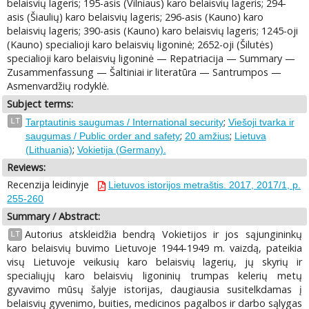
belaisvių lageris; 195-asis (Vilniaus) karo belaisvių lageris; 294-
asis (Šiaulių) karo belaisvių lageris; 296-asis (Kauno) karo
belaisvių lageris; 390-asis (Kauno) karo belaisvių lageris; 1245-oji
(Kauno) specialioji karo belaisvių ligoninė; 2652-oji (Šilutės)
specialioji karo belaisvių ligoninė — Repatriacija — Summary —
Zusammenfassung — Šaltiniai ir literatūra — Santrumpos —
Asmenvardžių rodyklė.
Subject terms:
;
LT
Tarptautinis saugumas / International security
Viešoji tvarka ir
;
;
saugumas / Public order and safety
20 amžius
Lietuva
;
(Lithuania)
Vokietija (Germany).
Reviews:
Recenzija leidinyje
Lietuvos istorijos metraštis. 2017, 2017/1, p.
255-260
Summary / Abstract:
Autorius atskleidžia bendrą Vokietijos ir jos sąjungininkų
LT
karo belaisvių buvimo Lietuvoje 1944-1949 m. vaizdą, pateikia
visų Lietuvoje veikusių karo belaisvių lagerių, jų skyrių ir
specialiųjų karo belaisvių ligoninių trumpas kelerių metų
gyvavimo mūsų šalyje istorijas, daugiausia susitelkdamas į
belaisvių gyvenimo, buities, medicinos pagalbos ir darbo sąlygas