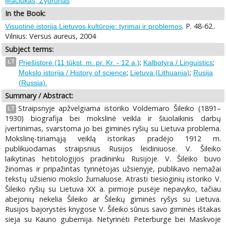
Mačiukas, Žydrūnas
In the Book:
. P. 48-62..
Visuotinė istorija Lietuvos kultūroje: tyrimai ir problemos
Vilnius: Versus aureus, 2004
Subject terms:
;
;
LT
Priešistorė (11 tūkst. m. pr. Kr. - 12 a.)
Kalbotyra / Linguistics
;
;
Mokslo istorija / History of science
Lietuva (Lithuania)
Rusija
(Russia).
Summary / Abstract:
Straipsnyje apžvelgiama istoriko Voldemaro Šileiko (1891–
LT
1930) biografija bei mokslinė veikla ir šiuolaikinis darbų
įvertinimas, svarstoma jo bei giminės ryšių su Lietuva problema.
Mokslinę-tiriamąją veiklą istorikas pradėjo 1912 m.
publikuodamas straipsnius Rusijos leidiniuose. V. Šileiko
laikytinas hetitologijos pradininku Rusijoje. V. Šileiko buvo
žinomas ir pripažintas tyrinėtojas užsienyje, publikavo nemažai
tekstų užsienio mokslo žurnaluose. Atrasti tiesioginių istoriko V.
Šileiko ryšių su Lietuva XX a. pirmoje pusėje nepavyko, tačiau
abejonių nekelia Šileiko ar Šileikų giminės ryšys su Lietuva.
Rusijos bajorystės knygose V. Šileiko sūnus savo giminės ištakas
sieja su Kauno gubernija. Netyrinėti Peterburge bei Maskvoje