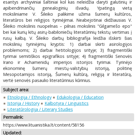
esantys archyviniai šaltiniai kol kas neleidžia daryti galutinių ir
apibendrinančių genealoginių išvadų. Ypatingą vietą
moksliniame V. Šileiko palikime užima šumerų kultūros,
literatūros bei religijos tyrinėjimai. Neabejotinai didžiausias V.
Šileiko mokslinis nuopelnas – pilnas mokslinis "Gilgamešo epo"
bei kai kurių kitų asirų-babiloniečių literatūrinių tekstų vertimas į
rusų kalbą. V. Šileiko darbų bibliografija leidžia išskirti šias
mokslinių tyrinėjimų kryptis: 1) darbai skirti asirologijos
problemoms; 2) darbai hetitologijos srityje; 3) fragmentiški
tyrimai semitiškos epigrafikos srityje; 4) fragmentiški Senovės
Irano ir Achamenidų imperijos istorijos tyrimai. Tyrinėjo
ekonominę šumerų miestų-valstybių istoriją, politinę
Mesopotamijos istoriją, Šumerų kultūrą, religiją ir literatūrą,
vertė senovės pasaulio literatūrinius kūrinius.
Subject area:
Etnologija / Ethnology
Edukologija / Education
Istorija / History
Kalbotyra / Linguistics
Literatūrologija / Literary Studies
Permalink:
https://www.lituanistika.lt/content/58156
Updated: