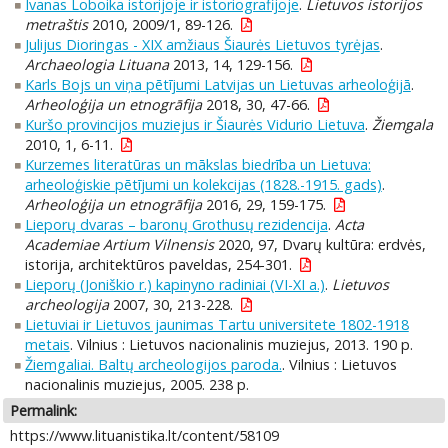
Ivanas Loboika istorijoje ir istoriografijoje
.
Lietuvos istorijos
metraštis
2010, 2009/1, 89-126.
Julijus Dioringas - XIX amžiaus Šiaurės Lietuvos tyrėjas
.
Archaeologia Lituana
2013, 14, 129-156.
Karls Bojs un viņa pētījumi Latvijas un Lietuvas arheoloģijā
.
Arheoloģija un etnogrāfija
2018, 30, 47-66.
Kuršo provincijos muziejus ir Šiaurės Vidurio Lietuva
.
Žiemgala
2010, 1, 6-11.
Kurzemes literatūras un mākslas biedrība un Lietuva:
arheoloģiskie pētījumi un kolekcijas (1828.-1915. gads)
.
Arheoloģija un etnogrāfija
2016, 29, 159-175.
Lieporų dvaras – baronų Grothusų rezidencija
.
Acta
Academiae Artium Vilnensis
2020, 97, Dvarų kultūra: erdvės,
istorija, architektūros paveldas, 254-301.
Lieporų (Joniškio r.) kapinyno radiniai (VI-XI a.)
.
Lietuvos
archeologija
2007, 30, 213-228.
Lietuviai ir Lietuvos jaunimas Tartu universitete 1802-1918
metais
. Vilnius : Lietuvos nacionalinis muziejus, 2013. 190 p.
Žiemgaliai. Baltų archeologijos paroda.
. Vilnius : Lietuvos
nacionalinis muziejus, 2005. 238 p.
Permalink:
https://www.lituanistika.lt/content/58109