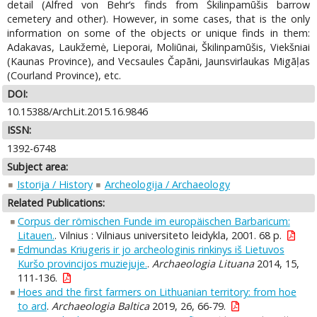
detail (Alfred von Behr‘s finds from Škilinpamūšis barrow
cemetery and other). However, in some cases, that is the only
information on some of the objects or unique finds in them:
Adakavas, Laukžemė, Lieporai, Moliūnai, Škilinpamūšis, Viekšniai
(Kaunas Province), and Vecsaules Čapāni, Jaunsvirlaukas Migāļas
(Courland Province), etc.
DOI:
10.15388/ArchLit.2015.16.9846
ISSN:
1392-6748
Subject area:
Istorija / History
Archeologija / Archaeology
Related Publications:
Corpus der römischen Funde im europäischen Barbaricum:
Litauen.
. Vilnius : Vilniaus universiteto leidykla, 2001. 68 p.
Edmundas Kriugeris ir jo archeologinis rinkinys iš Lietuvos
Kuršo provincijos muziejuje.
.
Archaeologia Lituana
2014, 15,
111-136.
Hoes and the first farmers on Lithuanian territory: from hoe
to ard
.
Archaeologia Baltica
2019, 26, 66-79.