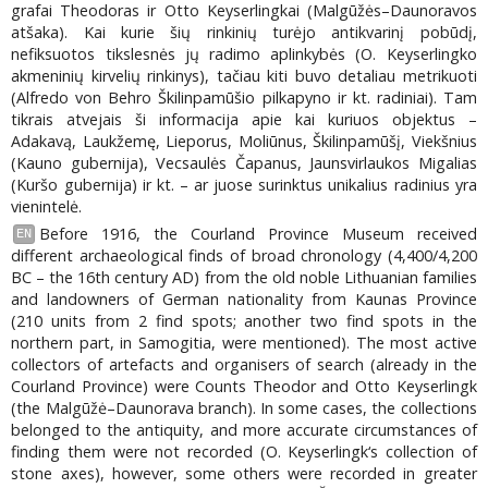
grafai Theodoras ir Otto Keyserlingkai (Malgūžės–Daunoravos
atšaka). Kai kurie šių rinkinių turėjo antikvarinį pobūdį,
nefiksuotos tikslesnės jų radimo aplinkybės (O. Keyserlingko
akmeninių kirvelių rinkinys), tačiau kiti buvo detaliau metrikuoti
(Alfredo von Behro Škilinpamūšio pilkapyno ir kt. radiniai). Tam
tikrais atvejais ši informacija apie kai kuriuos objektus –
Adakavą, Laukžemę, Lieporus, Moliūnus, Škilinpamūšį, Viekšnius
(Kauno gubernija), Vecsaulės Čapanus, Jaunsvirlaukos Migalias
(Kuršo gubernija) ir kt. – ar juose surinktus unikalius radinius yra
vienintelė.
Before 1916, the Courland Province Museum received
EN
different archaeological finds of broad chronology (4,400/4,200
BC – the 16th century AD) from the old noble Lithuanian families
and landowners of German nationality from Kaunas Province
(210 units from 2 find spots; another two find spots in the
northern part, in Samogitia, were mentioned). The most active
collectors of artefacts and organisers of search (already in the
Courland Province) were Counts Theodor and Otto Keyserlingk
(the Malgūžė–Daunorava branch). In some cases, the collections
belonged to the antiquity, and more accurate circumstances of
finding them were not recorded (O. Keyserlingk‘s collection of
stone axes), however, some others were recorded in greater