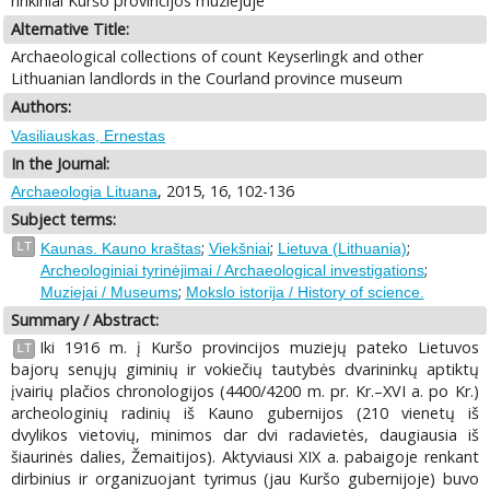
rinkiniai Kuršo provincijos muziejuje
Alternative Title:
Archaeological collections of count Keyserlingk and other
Lithuanian landlords in the Courland province museum
Authors:
Vasiliauskas, Ernestas
In the Journal:
, 2015, 16, 102-136
Archaeologia Lituana
Subject terms:
;
;
;
LT
Kaunas. Kauno kraštas
Viekšniai
Lietuva (Lithuania)
;
Archeologiniai tyrinėjimai / Archaeological investigations
;
Muziejai / Museums
Mokslo istorija / History of science.
Summary / Abstract:
Iki 1916 m. į Kuršo provincijos muziejų pateko Lietuvos
LT
bajorų senųjų giminių ir vokiečių tautybės dvarininkų aptiktų
įvairių plačios chronologijos (4400/4200 m. pr. Kr.–XVI a. po Kr.)
archeologinių radinių iš Kauno gubernijos (210 vienetų iš
dvylikos vietovių, minimos dar dvi radavietės, daugiausia iš
šiaurinės dalies, Žemaitijos). Aktyviausi XIX a. pabaigoje renkant
dirbinius ir organizuojant tyrimus (jau Kuršo gubernijoje) buvo