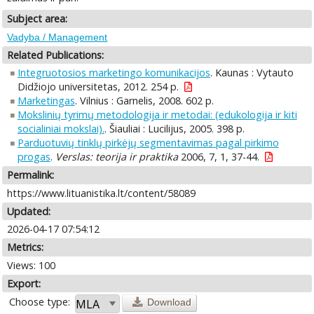
Subject area:
Vadyba / Management
Related Publications:
Integruotosios marketingo komunikacijos
. Kaunas : Vytauto
Didžiojo universitetas, 2012. 254 p.
Marketingas
. Vilnius : Garnelis, 2008. 602 p.
Mokslinių tyrimų metodologija ir metodai: (edukologija ir kiti
socialiniai mokslai).
. Šiauliai : Lucilijus, 2005. 398 p.
Parduotuvių tinklų pirkėjų segmentavimas pagal pirkimo
progas
.
Verslas: teorija ir praktika
2006, 7, 1, 37-44.
Permalink:
https://www.lituanistika.lt/content/58089
Updated:
2026-04-17 07:54:12
Metrics:
Views: 100
Export:
Choose type:
Download