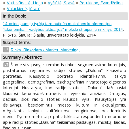
Vaitekūnaitė, Lidija
Vyčiūtė, Stasė
Petukienė, Evandželina
Valuckienė, Jūratė
In the Book:
14-osios jaunųjų tyrėjų tarptautinės mokslinės konferencijos
.
"Ekonomika ir vadybos aktualijos" mokslo straipsnių rinkinys' 2014
P. 5-16.. Šiauliai: Šiaulių universiteto leidykla, 2014
Subject terms:
LT
Rinka. Rinkodara / Market. Marketing.
Summary / Abstract:
Šiame straipsnyje, remiantis rinkos segmentavimo kriterijais,
LT
pristatomas regioninės radijo stoties „Daluna“ klausytojo
portretas. Klausytojo portreto identifikavimui taikyti
geografiniai, demografiniai, psichografiniai ir vartotojo elgsenos
kriterijai. Nustatyta, kad radijo stoties „Daluna“ dažniausiai
klausosi keturiasdešimtmetis ir vyresnio amžiaus žmogus,
dažniau šios radijo stoties klausosi vyrai. Klausytojas yra
išsilavinęs, besidomintis miesto kultūra ir aktualijomis,
mėgstantis lankytis kultūriniuose renginiuose, besidomintis
menu. Tyrimo metu taip pat atskleista respondentų nuomonė
apie radijo stoties „Daluna“ teikiamas paslaugas, muziką, laidas,
žaidimus ir pan.