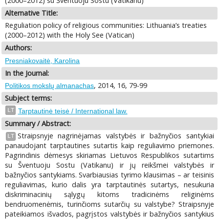
(2000–2012) su Šventuoju Sostu (Vatikanu)
Alternative Title:
Reguliation policy of religious communities: Lithuania’s treaties
(2000–2012) with the Holy See (Vatican)
Authors:
Presniakovaitė, Karolina
In the Journal:
, 2014, 16, 79-99
Politikos mokslų almanachas
Subject terms:
LT
Tarptautinė teisė / International law.
Summary / Abstract:
Straipsnyje nagrinėjamas valstybės ir bažnyčios santykiai
LT
panaudojant tarptautines sutartis kaip reguliavimo priemones.
Pagrindinis dėmesys skiriamas Lietuvos Respublikos sutartims
su Šventuoju Sostu (Vatikanu) ir jų reikšmei valstybės ir
bažnyčios santykiams. Svarbiausias tyrimo klausimas – ar teisinis
reguliavimas, kurio dalis yra tarptautinės sutartys, nesukuria
diskriminacinių sąlygų kitoms tradicinėms religinėms
bendruomenėmis, turinčioms sutarčių su valstybe? Straipsnyje
pateikiamos išvados, pagrįstos valstybės ir bažnyčios santykius