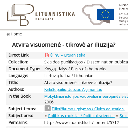
Home
Atvira visuomenė - tikrovė ar iliuzija?
Direct Link:
©InC – Lituanistika
Collection:
Sklaidos publikacijos / Dissemination public
Document Type:
Knygų dalys / Parts of the books
Language:
Lietuvių kalba / Lithuanian
Title:
Atvira visuomenė - tikrovė ar iliuzija?
Authors:
Krikštopaitis, Juozas Algimantas
In the Book:
Mokykliniai istorijos vadovėliai ir europinės
2006
Subject terms:
LT
Pilietiškumo ugdymas / Civics education.
Subject area:
Politikos mokslai / Political sciences
Soci
Permalink:
https://www.lituanistika.lt/content/5712