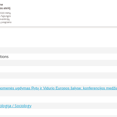
ations
 visuomenės ugdymas Rytų ir Vidurio Europos šalyse: konferencijos medž
ologija / Sociology