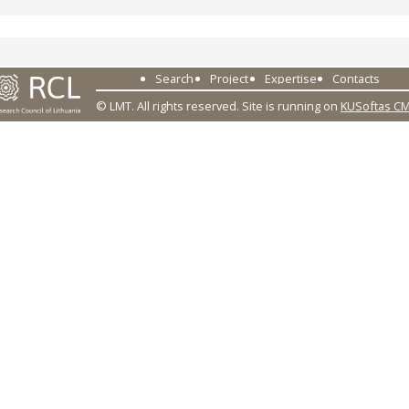
Search
Project
Expertise
Contacts
© LMT. All rights reserved.
Site is running on
KUSoftas C