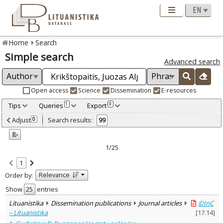
Home
Search
Simple search
Advanced search
Open access
Science
Dissemination
E-resources
Tips
Queries
Export
1
0
Adjusted by criteria
Adjust
Search results:
0
99
0
Year
–
1993
2019
1/25
Refine
:
1
Open access
90
Relevance
Order by:
Scientific publications
57
Dissemination publications
42
Show
entries
Document Type
:
Lituanistika
Dissemination publications
Journal articles
©InC
Books & books parts
37
– Lituanistika
[
17.14
]
Journal articles
62