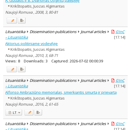
A. Gudaitis ir B. Dvarionas Uogintų palėpėje
Subject area
:
Krikštopaitis, Juozas Algimantas
Education
1
Naujoji Romuva , 2008, 3, 80-81
Ethnology
6
Philosophy
32
History
51
Linguistics
4
Lituanistika
Dissemination publications
Journal articles
©InC
Documentation. Iinformation
– Lituanistika
[
17.14
]
5
Aktorius politiniame vodevilyje
Literary Studies
2
Arts
Krikštopaitis, Juozas Algimantas
8
Musicology
1
Naujoji Romuva , 2010, 3, 68-71
Political sciences
8
Views:
8
Downloads:
3
Captured:
2026-07-02 00:00:39
Psychology
1
Sociology
12
Theatrology
8
Lituanistika
Dissemination publications
Journal articles
©InC
Text language
– Lituanistika
[
17.14
]
Country of publication
Alfonso Ambraziūno memorialas, smerkiantis smurtą ir prievartą
Historical periods
Krikštopaitis, Juozas Algimantas
Naujoji Romuva , 2016, 2, 61-65
Lithuanian place names
Subject
LT
Journal
Lituanistika
Dissemination publications
Journal articles
©InC
– Lituanistika
[
17.14
]