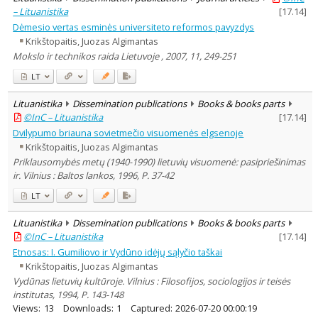
– Lituanistika
[
17.14
]
Dėmesio vertas esminės universiteto reformos pavyzdys
Krikštopaitis, Juozas Algimantas
Mokslo ir technikos raida Lietuvoje , 2007, 11, 249-251
LT
Lituanistika
Dissemination publications
Books & books parts
©InC – Lituanistika
[
17.14
]
Dvilypumo briauna sovietmečio visuomenės elgsenoje
Krikštopaitis, Juozas Algimantas
Priklausomybės metų (1940-1990) lietuvių visuomenė: pasipriešinimas
ir. Vilnius : Baltos lankos, 1996, P. 37-42
LT
Lituanistika
Dissemination publications
Books & books parts
©InC – Lituanistika
[
17.14
]
Etnosas: I. Gumiliovo ir Vydūno idėjų sąlyčio taškai
Krikštopaitis, Juozas Algimantas
Vydūnas lietuvių kultūroje. Vilnius : Filosofijos, sociologijos ir teisės
institutas, 1994, P. 143-148
Views:
13
Downloads:
1
Captured:
2026-07-20 00:00:19