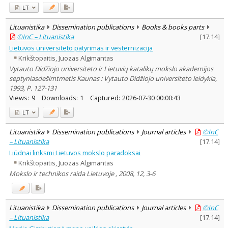
LT
Lituanistika
Dissemination publications
Books & books parts
©InC – Lituanistika
[
17.14
]
Lietuvos universiteto patyrimas ir vesternizacija
Krikštopaitis, Juozas Algimantas
Vytauto Didžiojo universiteto ir Lietuvių katalikų mokslo akademijos
septyniasdešimtmetis Kaunas : Vytauto Didžiojo universiteto leidykla,
1993, P. 127-131
Views:
9
Downloads:
1
Captured:
2026-07-30 00:00:43
LT
Lituanistika
Dissemination publications
Journal articles
©InC
– Lituanistika
[
17.14
]
Liūdnai linksmi Lietuvos mokslo paradoksai
Krikštopaitis, Juozas Algimantas
Mokslo ir technikos raida Lietuvoje , 2008, 12, 3-6
Lituanistika
Dissemination publications
Journal articles
©InC
– Lituanistika
[
17.14
]