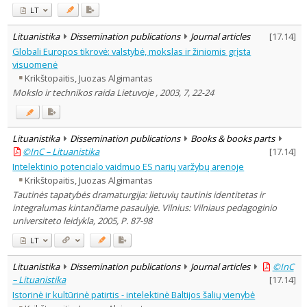
LT
Lituanistika
Dissemination publications
Journal articles
[
17.14
]
Globali Europos tikrovė: valstybė, mokslas ir žiniomis grįsta
visuomenė
Krikštopaitis, Juozas Algimantas
Mokslo ir technikos raida Lietuvoje , 2003, 7, 22-24
Lituanistika
Dissemination publications
Books & books parts
©InC – Lituanistika
[
17.14
]
Intelektinio potencialo vaidmuo ES narių varžybų arenoje
Krikštopaitis, Juozas Algimantas
Tautinės tapatybės dramaturgija: lietuvių tautinis identitetas ir
integralumas kintančiame pasaulyje. Vilnius: Vilniaus pedagoginio
universiteto leidykla, 2005, P. 87-98
LT
Lituanistika
Dissemination publications
Journal articles
©InC
– Lituanistika
[
17.14
]
Istorinė ir kultūrinė patirtis - intelektinė Baltijos šalių vienybė