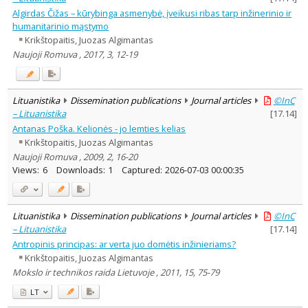
Algirdas Čižas – kūrybinga asmenybė, įveikusi ribas tarp inžinerinio ir
humanitarinio mąstymo
Krikštopaitis, Juozas Algimantas
Naujoji Romuva , 2017, 3, 12-19
Lituanistika
Dissemination publications
Journal articles
©InC
– Lituanistika
[
17.14
]
Antanas Poška. Kelionės - jo lemties kelias
Krikštopaitis, Juozas Algimantas
Naujoji Romuva , 2009, 2, 16-20
Views:
6
Downloads:
1
Captured:
2026-07-03 00:00:35
Lituanistika
Dissemination publications
Journal articles
©InC
– Lituanistika
[
17.14
]
Antropinis principas: ar verta juo domėtis inžinieriams?
Krikštopaitis, Juozas Algimantas
Mokslo ir technikos raida Lietuvoje , 2011, 15, 75-79
LT