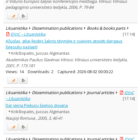
ir Vidurio Europos šalyse: konferencijos medžiaga. Vilnius: Vilniaus
pedagoginio universiteto leidykla, 2006, P. 79-84
Lituanistika
Dissemination publications
Books & books parts
©InC – Lituanistika
[
17.14
]
Ąžuolas, giliai įleidęs šaknis tėvynėje ir svajojęs atspėti dangaus
šviesulių paslaptį
Krikštopaitis, Juozas Algimantas
Akademikas Paulius Slavėnas Vilnius: Vilniaus universiteto leidykla,
2001, P. 173-181
Views:
14
Downloads:
2
Captured:
2026-08-02 00:00:22
Lituanistika
Dissemination publications
Journal articles
©InC
– Lituanistika
[
17.14
]
Dar viena Piekurų šeimos dovana
Krikštopaitis, Juozas Algimantas
Naujoji Romuva , 2005, 3, 40-41
Lituanistika
Dissemination publications
Journal articles
©InC