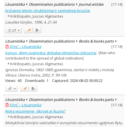
Lituanistika
Dissemination publications
Journal articles
[
17.14
]
Archainio teksto struktūriniai ir semiotiniai bruožai
Krikštopaitis, Juozas Algimantas
Liaudies kūryba , 1996, 4, 21-34
LT
Lituanistika
Dissemination publications
Books & books parts
©InC – Lituanistika
[
17.14
]
Asmuo, dėjęs pagrindus globaliai plintančiai civilizacijai
[Man who
contributed to the spread of global civilisation]
Krikštopaitis, Juozas Algimantas
Ignotas Domeika, 1802-1889: gyvenimas, darbai ir indėlis į mokslą
Vilnius: Utenos Indra, 2002, P. 99-106
Views:
40
Downloads:
1
Captured:
2026-08-02 00:00:22
Lituanistika
Dissemination publications
Books & books parts
©InC – Lituanistika
[
17.14
]
Atvira visuomenė - tikrovė ar iliuzija?
Krikštopaitis, Juozas Algimantas
Mokykliniai istorijos vadovėliai ir europinės visuomenės ugdymas Rytų