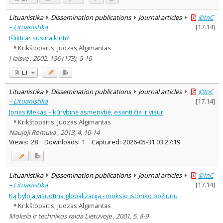
Lituanistika
Dissemination publications
Journal articles
©InC
– Lituanistika
[
17.14
]
Išlikti ar susinaikinti?
Krikštopaitis, Juozas Algimantas
Į laisvę , 2002, 136 (173), 5-10
LT
Lituanistika
Dissemination publications
Journal articles
©InC
– Lituanistika
[
17.14
]
Jonas Mekas – kūrybinė asmenybė, esanti čia ir visur
Krikštopaitis, Juozas Algimantas
Naujoji Romuva , 2013, 4, 10-14
Views:
28
Downloads:
1
Captured:
2026-05-31 03:27:19
Lituanistika
Dissemination publications
Journal articles
©InC
– Lituanistika
[
17.14
]
Ką byloja visuotina globalizacija - mokslo istoriko požiūriu
Krikštopaitis, Juozas Algimantas
Mokslo ir technikos raida Lietuvoje , 2001, 5, 8-9