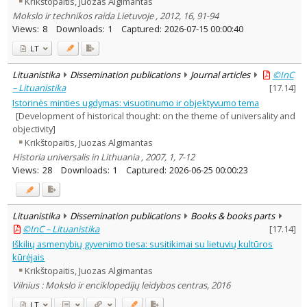
Krikštopaitis, Juozas Algimantas
Mokslo ir technikos raida Lietuvoje , 2012, 16, 91-94
Views:
8
Downloads:
1
Captured:
2026-07-15 00:00:40
LT
Lituanistika
Dissemination publications
Journal articles
©InC
– Lituanistika
[
17.14
]
Istorinės minties ugdymas: visuotinumo ir objektyvumo tema
[Development of historical thought: on the theme of universality and
objectivity]
Krikštopaitis, Juozas Algimantas
Historia universalis in Lithuania , 2007, 1, 7-12
Views:
28
Downloads:
1
Captured:
2026-06-25 00:00:23
Lituanistika
Dissemination publications
Books & books parts
©InC – Lituanistika
[
17.14
]
Iškilių asmenybių gyvenimo tiesa: susitikimai su lietuvių kultūros
kūrėjais
Krikštopaitis, Juozas Algimantas
Vilnius : Mokslo ir enciklopedijų leidybos centras, 2016
LT