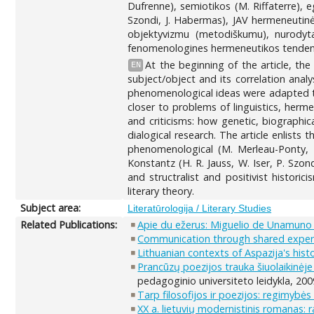
Dufrenne), semiotikos (M. Riffaterre), eg
Szondi, J. Habermas), JAV hermeneutinė 
objektyvizmu (metodiškumu), nurodyta
fenomenologines hermeneutikos tendencij
At the beginning of the article, th
EN
subject/object and its correlation analys
phenomenological ideas were adapted to 
closer to problems of linguistics, herm
and criticisms: how genetic, biographic
dialogical research. The article enlists
phenomenological (M. Merleau-Ponty, M.
Konstantz (H. R. Jauss, W. Iser, P. Szo
and structralist and positivist histor
literary theory.
Subject area:
Literatūrologija / Literary Studies
Related Publications:
Apie du ežerus: Miguelio de Unamuno
Communication through shared experi
Lithuanian contexts of Aspazija's hist
Prancūzų poezijos trauka šiuolaikinėje l
pedagoginio universiteto leidykla, 2009
Tarp filosofijos ir poezijos: regimybė
XX a. lietuvių modernistinis romanas: r