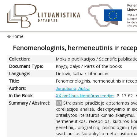
Home
Fenomenologinis, hermeneutinis ir recep
Collection:
Mokslo publikacijos / Scientific publicati
Document Type:
Knygų dalys / Parts of the books
Language:
Lietuvių kalba / Lithuanian
Title:
Fenomenologinis, hermeneutinis ir recep
Authors:
Jurgutienė, Aušra
In the Book:
. P. 17-62..
XX amžiaus literatūros teorijos
Summary / Abstract:
Straipsnio pradžioje aptariamos sva
LT
koreliacijos analizė, deskriptyvinio i
pritaikytos literatūros kūrinio skaitymu
hermeneutikos, recepcijos, kultūros ko
genetinių, biografinių, psichologinių ty
svarbiausios šio pokyčio metu susiforma