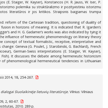
ijos (E. Staiger, W. Kayser), Konstancos (H. R. Jauss, W. Iser, P.
storizmo polemika su struktūralizmo ir pozityvistiniu istorizmu
os literatūros ir jos kritikos. Straipsnis baigiamas trumpa
d: reform of the Cartesian tradition, questioning of duality of
 fusion in horizons of meaning. It is indicated that R. Igarden’s
ger’s and H. G. Gadamer’s works was also indicated by tying it
n the influence of hermeneutic phenomenology on literary theory
e concept of textual formalistic, receptive, interpretative and
 change: Geneva (G. Poulet, J. Starobinski, G. Bachlard), French
icoeur), German-Swiss interpretations (E. Staiger, W. Kayser),
S. Fish). It discusses the debate among hermeneutic historicism
iew of phenomenological hermeneutical tendencies in Lithuanian
sis
2014, 18, 254-267.
dialogai šiuolaikinėje lietuvių literatūroje.
Vilnius: Vilniaus
9, 2, 60-67.
institutas, 2010. 289 p.