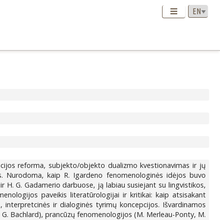
icijos reforma, subjekto/objekto dualizmo kvestionavimas ir jų
ybės. Nurodoma, kaip R. Igardeno fenomenologinės idėjos buvo
r H. G. Gadamerio darbuose, ją labiau susiejant su lingvistikos,
gijos paveikis literatūrologijai ir kritikai: kaip atsisakant
s, interpretcinės ir dialoginės tyrimų koncepcijos. Išvardinamos
i, G. Bachlard), prancūzų fenomenologijos (M. Merleau-Ponty, M.