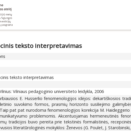
cinis teksto interpretavimas
ons
cinis teksto interpretavimas
 Vilnius: Vilniaus pedagoginio universiteto leidykla, 2006
rbiausios E. Husserlio fenomenologijos idėjos: dekartiškosios trad
r eidetinio suvokimo formos, prasmių horizonto susiliejimo galim
i. Taip pat pat nurodoma fenomenologijos korekcija M. Haideggerio i
munikatyvumo problemomis. Akcentuojamas hermeneutinės fenomenolo
rimų tradicijos buvo pereita prie tekstinės formalistinės, recepcinė
vusios literatūrologinės mokyklos: Ženevos (G. Poulet, J. Starobinsk