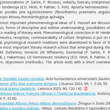
zistencializmo (P. Sartre, P. Ricoeur), vokiečių šveicarų interpretac
tendencija (E.D. Hirsh, R. Palmer, S. Fish). Aptarta hermeneutinio i
s posūkis prie egzistencinėms (filosofinėms) prasmėms angažuot
os lietuvių literatūrologijoje apžvalga.
e most important phenomenological ideas of E. Husserl are discusse
is, forms of descriptive and eiditive understanding, possibilities of
reading of literary work. Phenomenological correction in M. Heideg
eneutics, reception, communicability of culture. Emphasis is put o
al, psychological research traditions were abandoned in favor of th
 the most important literary research school that emerged during this
 Dufrenne), Semiotic (M. Riffaterre), Existential (P. Sartre, P. R
ndi, J. Habermas), US hermeneutic tendency (E.D. Hirsh, R. Palmer, 
icism, objectivism (methodic). The article ends with a short overv
 ir Donaldo Kajoko romanai
.
Acta humanitarica universitatis Saulen
ence: gifts that overcome distance
.
Lituanus
2023, 69, 1, 5-26, 93.
orical drama Vaidelote.
.
Letonica
2025, 60, 120-142.
ietuvių lyrikoje: François Villonas ir Charles'as Baudelaire'as
.
Kultūrų 
. P. 32-60.
s pavidalai Alfonso Nykos-Niliūno dienoraščiuose
.
Žmogus ir žodis
200
aidos ir poetikos linkmės.
. Vilnius : Lietuvių literatūros ir tautosakos 