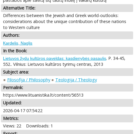
pastabos apie savitą šių tautų indėlį į vakarų kultūrą
Alternative Title:
Differences between the Jewish and Greek world-outlooks:
considerations about the unique contribution of these nations
to Western culture
Authors:
Kardelis, Naglis
In the Book:
. P. 34-45,
Lietuvos žydų kultūros paveldas: kasdienybės pasaulis
552.. Vilnius: Lietuvos kultūros tyrimų centras, 2013
Subject area:
Filosofija / Philosophy
Teologija / Theology
Permalink:
https://www.lituanistika.lt/content/56513
Updated:
2026-04-17 07:54:22
Metrics:
Views: 22
Downloads: 1
Export: