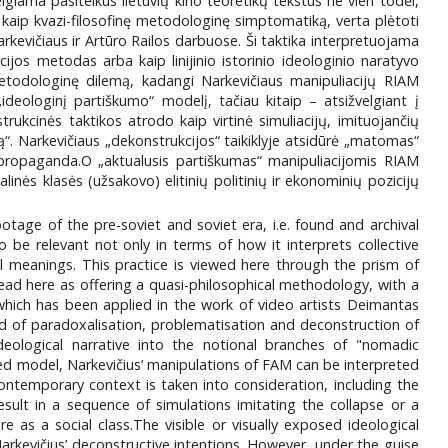
velgiama pasitelkus lietuvių kino teoretikų tekstus ne vien todėl,
aip kvazi-filosofinę metodologinę simptomatiką, verta plėtoti
kevičiaus ir Artūro Railos darbuose. Ši taktika interpretuojama
os metodas arba kaip linijinio istorinio ideologinio naratyvo
etodologinę dilemą, kadangi Narkevičiaus manipuliacijų RIAM
deologinį partiškumo“ modelį, tačiau kitaip – atsižvelgiant į
kcinės taktikos atrodo kaip virtinė simuliacijų, imituojančių
ą“. Narkevičiaus „dekonstrukcijos“ taikiklyje atsidūrė „matomas“
 propaganda.O „aktualusis partiškumas“ manipuliacijomis RIAM
nės klasės (užsakovo) elitinių politinių ir ekonominių pozicijų
otage of the pre-soviet and soviet era, i.e. found and archival
o be relevant not only in terms of how it interprets collective
cal meanings. This practice is viewed here through the prism of
read here as offering a quasi-philosophical methodology, with a
 which has been applied in the work of video artists Deimantas
hod of paradoxalisation, problematisation and deconstruction of
deological narrative into the notional branches of "nomadic
ied model, Narkevičius’ manipulations of FAM can be interpreted
contemporary context is taken into consideration, including the
esult in a sequence of simulations imitating the collapse or a
re as a social class.The visible or visually exposed ideological
rkevičius’ deconstructive intentions. However, under the guise