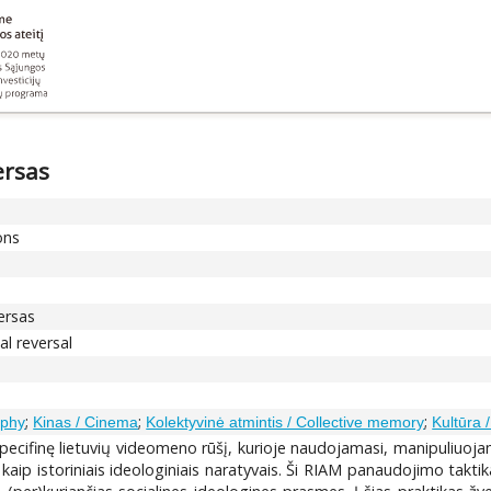
ersas
ons
versas
l reversal
;
;
;
ophy
Kinas / Cinema
Kolektyvinė atmintis / Collective memory
Kultūra /
ecifinę lietuvių videomeno rūšį, kurioje naudojamasi, manipuliuojama
kaip istoriniais ideologiniais naratyvais. Ši RIAM panaudojimo taktik