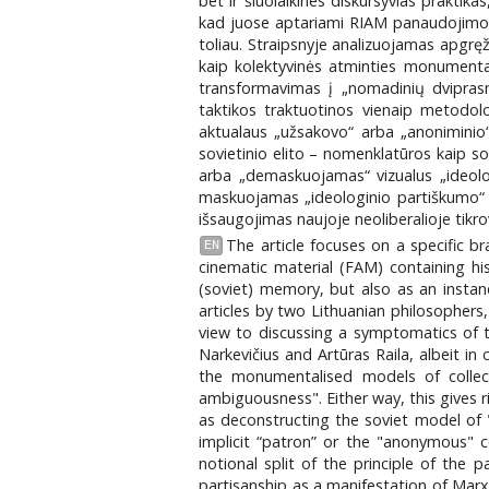
bet ir šiuolaikines diskursyvias praktika
kad juose aptariami RIAM panaudojimo v
toliau. Straipsnyje analizuojamas apgrę
kaip kolektyvinės atminties monumental
transformavimas į „nomadinių dviprasm
taktikos traktuotinos vienaip metodolo
aktualaus „užsakovo“ arba „anoniminio“
sovietinio elito – nomenklatūros kaip so
arba „demaskuojamas“ vizualus „ideolog
maskuojamas „ideologinio partiškumo“ de
išsaugojimas naujoje neoliberalioje tikro
The article focuses on a specific br
EN
cinematic material (FAM) containing his
(soviet) memory, but also as an instanc
articles by two Lithuanian philosophers
view to discussing a symptomatics of th
Narkevičius and Artūras Raila, albeit i
the monumentalised models of collect
ambiguousness". Either way, this gives 
as deconstructing the soviet model of "
implicit “patron” or the "anonymous" co
notional split of the principle of the p
partisanship as a manifestation of Marx