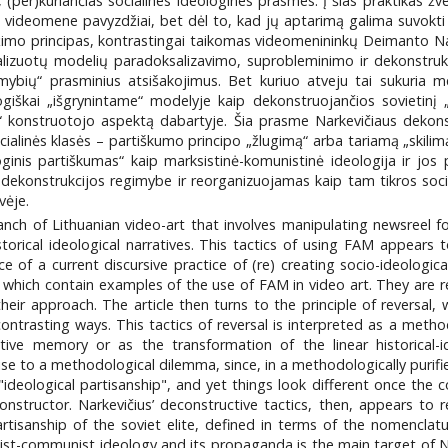
s, (per)kuriančias socialines ideologines prasmes. Į šias praktikas ž
ideomene pavyzdžiai, bet dėl to, kad jų aptarimą galima suvokti k
žimo principas, kontrastingai taikomas videomenininkų Deimanto Nar
izuotų modelių paradoksalizavimo, suprobleminimo ir dekonstrukcij
ybių“ prasminius atsišakojimus. Bet kuriuo atveju tai sukuria m
giškai „išgrynintame“ modelyje kaip dekonstruojančios sovietinį „i
 konstruotojo aspektą dabartyje. Šia prasme Narkevičiaus dekonstru
cialinės klasės – partiškumo principo „žlugimą“ arba tariamą „skilim
inis partiškumas“ kaip marksistinė-komunistinė ideologija ir jos
konstrukcijos regimybe ir reorganizuojamas kaip tam tikros sociali
vėje.
anch of Lithuanian video-art that involves manipulating newsreel fo
torical ideological narratives. This tactics of using FAM appears t
e of a current discursive practice of (re) creating socio-ideologi
, which contain examples of the use of FAM in video art. They are 
eir approach. The article then turns to the principle of reversal,
n contrasting ways. This tactics of reversal is interpreted as a met
ive memory or as the transformation of the linear historical-i
rise to a methodological dilemma, since, in a methodologically purif
ideological partisanship", and yet things look different once the 
nstructor. Narkevičius’ deconstructive tactics, then, appears to r
artisanship of the soviet elite, defined in terms of the nomenclatu
ist-communist ideology and its propaganda is the main target of Na