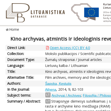
Home
Kino archyvas, atmintis ir ideologinis rev
Direct Link:
Open Access (CC) BY 4.0
Collection:
Mokslo publikacijos / Scientific publicati
Document Type:
Žurnalų straipsniai / Journal articles
Language:
Lietuvių kalba / Lithuanian
Title:
Kino archyvas, atmintis ir ideologinis re
Alternative Title:
Film archives, memory and the ideologica
Authors:
Šapoka, Kęstutis
In the Journal:
, 2014, 9, 82-103
Athena
Subject terms:
;
LT
Archyvai / Archives
Filosofija / Philos
Summary / Abstract:
Straipsnyje dėmesys sutelkiamas į sp
LT
rasta ir archyvine kino medžiaga (RIAM) 