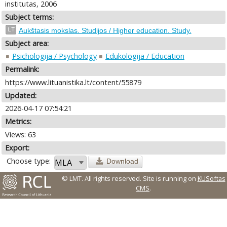
institutas, 2006
Subject terms:
LT
Aukštasis mokslas. Studijos / Higher education. Study.
Subject area:
Psichologija / Psychology
Edukologija / Education
Permalink:
https://www.lituanistika.lt/content/55879
Updated:
2026-04-17 07:54:21
Metrics:
Views: 63
Export:
Choose type:
Download
© LMT. All rights reserved.
Site is running on
KUSoftas
CMS
.