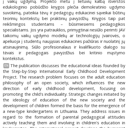
į vaikų ugdymą. Projekto metu į lietuvių kalbą išverstos
edukologinio pobūdžio knygos plečia demokratinio ugdymo
suvokimą, pateikia tėvų ir pedagogų edukacinei sąveikai būtinų
teorinių kontekstų bei praktinių pavyzdžių. Knygos taip pat
reikšmingos studentams – būsimiesiems pedagogikos
specialistams. Jos yra patrauklios, primygtinai nesiūlo perimti JAV
taikomų vaikų ugdymo modelių ar technologijų įvairovės, o
apeliuoja į studentų naująsias edukacines pažiūras ir nuolatinį jų
atsinaujinimą. Siūlo profesionalaus ir kvalifikuoto dialogo su
tėvais ir pedagogais pavyzdžius bei kritinio mąstymo
kontekstus.
The publication discusses the educational ideas founded by
EN
the Step-by-Step International Early Childhood Development
Project. The research problem focuses on the adult education
philosophy of an open society, which influences the new
direction of early childhood development, focusing on
promoting the child's individuality. Strategic changes initiated by
the ideology of education of the new society and the
development of children formed the basis for the emergence of
a new-type kindergartens in Lithuania. They address issues in
regard to the formation of parental pedagogical attitudes
actively teaching them and involving in children's education in