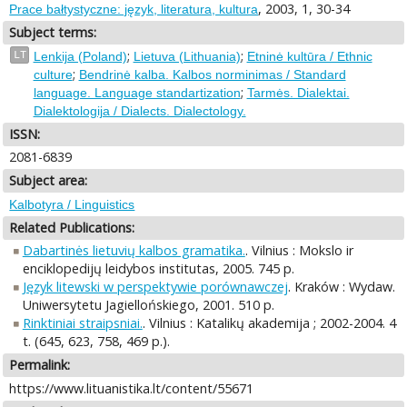
, 2003, 1, 30-34
Prace bałtystyczne: język, literatura, kultura
Subject terms:
;
;
LT
Lenkija (Poland)
Lietuva (Lithuania)
Etninė kultūra / Ethnic
;
culture
Bendrinė kalba. Kalbos norminimas / Standard
;
language. Language standartization
Tarmės. Dialektai.
Dialektologija / Dialects. Dialectology.
ISSN:
2081-6839
Subject area:
Kalbotyra / Linguistics
Related Publications:
Dabartinės lietuvių kalbos gramatika.
. Vilnius : Mokslo ir
enciklopedijų leidybos institutas, 2005. 745 p.
Język litewski w perspektywie porównawczej
. Kraków : Wydaw.
Uniwersytetu Jagiellońskiego, 2001. 510 p.
Rinktiniai straipsniai.
. Vilnius : Katalikų akademija ; 2002-2004. 4
t. (645, 623, 758, 469 p.).
Permalink:
https://www.lituanistika.lt/content/55671