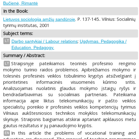
Bučienė, Rimantė
In the Book:
. P. 137-145.. Vilnius: Socialinių
Lietuvos sociologija amžių sandūroje
tyrimų institutas, 2001
Subject terms:
;
LT
Darbo santykiai / Labour relations
Ugdymas. Pedagogika /
Education. Pedagogy.
Summary / Abstract:
Straipsnyje pateikiamos teorinės profesinio rengimo
LT
mokymo turinio raidos problemos. Apibrėžiamos mokymo ir
tolesnės profesinės veiklos tobulinimo kryptys atsižvelgiant į
prioritetines informacinės visuomenės kūrimo sritis.
Analizuojamas nuolatinis glaudus mokymo įstaigų ryšys ir
bendradarbiavimas su socialiniais partneriais. Pateikiama
informacija apie liktus telekomunikacijų ir pašto veiklos
specialistų poreikio ir profesinės veiklos kompetencijų tyrimus
Vilniaus aukštesniosios technikos mokyklos telekomunikacijų
skyriuje. Straipsnis baigiamas atskirai aptariant apklausos metu
gautus rezultatus ir jų panaudojimo kryptis.
In this article the problems of vocational training and
EN