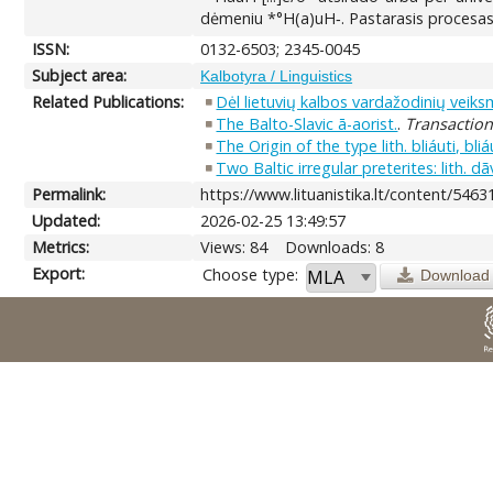
dėmeniu *°H(a)uH‑. Pastarasis procesas t
ISSN:
0132-6503; 2345-0045
Subject area:
Kalbotyra / Linguistics
Related Publications:
Dėl lietuvių kalbos vardažodinių veiksm
The Balto-Slavic ā-aorist.
.
Transactions
The Origin of the type lith. bliáuti, bli
Two Baltic irregular preterites: lith. 
Permalink:
https://www.lituanistika.lt/content/5463
Updated:
2026-02-25 13:49:57
Metrics:
Views: 84
Downloads: 8
Export:
Choose type:
Download