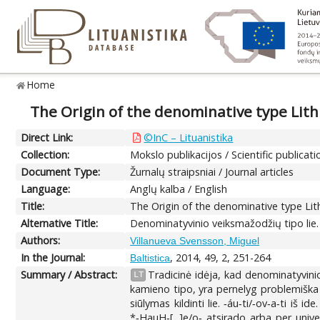
Home
The Origin of the denominative type Lith. 
Direct Link:
©InC – Lituanistika
Collection:
Mokslo publikacijos / Scientific publicati
Document Type:
Žurnalų straipsniai / Journal articles
Language:
Anglų kalba / English
Title:
The Origin of the denominative type Lith.
Alternative Title:
Denominatyvinio veiksmažodžių tipo lie. -áu
Authors:
Villanueva Svensson, Miguel
In the Journal:
, 2014, 49, 2, 251-264
Baltistica
Summary / Abstract:
Tradicinė idėja, kad denominatyvinio 
LT
kamieno tipo, yra pernelyg problemiška ir 
siūlymas kildinti lie. ‑áu‑ti/‑ov‑a‑ti iš i
*‑HauH‑[...]e/o‑ atsirado arba per univ