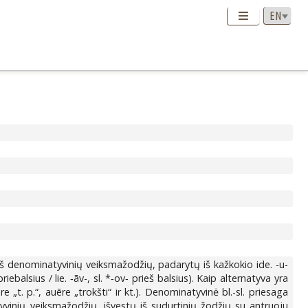
lo iš denominatyvinių veiksmažodžių, padarytų iš kažkokio ide. -u-
ebalsius / lie. ‑ãv-, sl. *‑ov‑ prieš balsius). Kaip alternatyva yra
āre „t. p.“, auēre „trokšti“ ir kt.). Denominatyvinė bl.-sl. priesaga
tyvinių veiksmažodžių, išvestų iš sudurtinių žodžių su antruoju