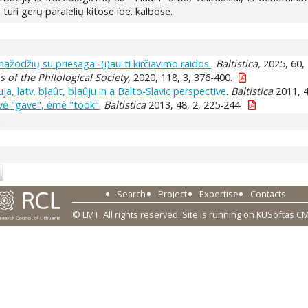
uri gerų paralelių kitose ide. kalbose.
ažodžių su priesaga -(i)au-ti kirčiavimo raidos.
.
Baltistica,
2025, 60, 
 of the Philological Society,
2020, 118, 3, 376-400.
áuja, latv. bļaût, bļaûju in a Balto-Slavic perspective
.
Baltistica
2011, 4
dãvė "gave", ėmė "took"
.
Baltistica
2013, 48, 2, 225-244.
1
Search
Project
Expertise
Contacts
© LMT. All rights reserved.
Site is running on
KUSoftas C