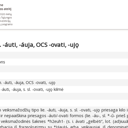
-áuti, -áuja, OCS -ovati, -ujǫ
ons
 -áuti, -áuja, OCS -ovati, -ujǫ
ti, -áuja, s. sl. -ovati, -ujǫ kilmė
veiksmažodžių tipo lie. ‑áuti, ‑áuja, s. sl. ‑ovati, ‑ujǫ priesaga ki
nepaaiškina priesagos ‑áuti/‑ovati formos (lie. ‑áu‑, sl. *‑ű‑ prieš pri
de. veiksmažodinės šaknies *h2euh1- (s. i. ávati „gelbėti“, lot. (ad)iuu
erbaciją iš frazeologizmų su *HauH‑ arba, veikiausiai, iš denomina