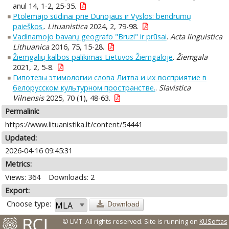
anul 14, 1-2, 25-35.
Ptolemajo sūdinai prie Dunojaus ir Vyslos: bendrumų
paieškos.
.
Lituanistica
2024, 2, 79-98.
Vadinamojo bavarų geografo "Bruzi" ir prūsai
.
Acta linguistica
Lithuanica
2016, 75, 15-28.
Žiemgalių kalbos palikimas Lietuvos Žiemgaloje
.
Žiemgala
2021, 2, 5-8.
Гипотезы этимологии слова Литва и их восприятие в
белорусском культурном пространстве.
.
Slavistica
Vilnensis
2025, 70 (1), 48-63.
Permalink:
https://www.lituanistika.lt/content/54441
Updated:
2026-04-16 09:45:31
Metrics:
Views: 364
Downloads: 2
Export:
Choose type:
Download
© LMT. All rights reserved.
Site is running on
KUSoftas