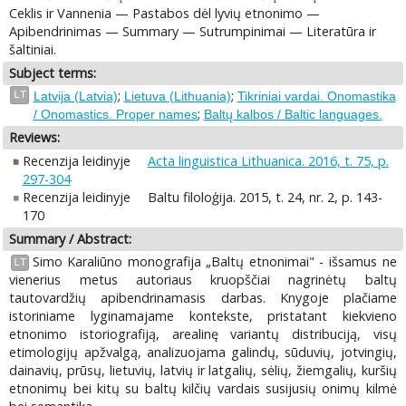
Ceklis ir Vannenia — Pastabos dėl lyvių etnonimo —
Apibendrinimas — Summary — Sutrumpinimai — Literatūra ir
šaltiniai.
Subject terms:
;
;
LT
Latvija (Latvia)
Lietuva (Lithuania)
Tikriniai vardai. Onomastika
;
/ Onomastics. Proper names
Baltų kalbos / Baltic languages.
Reviews:
Recenzija leidinyje
Acta linguistica Lithuanica. 2016, t. 75, p.
297-304
Recenzija leidinyje
Baltu filoloģija. 2015, t. 24, nr. 2, p. 143-
170
Summary / Abstract:
Simo Karaliūno monografija „Baltų etnonimai" - išsamus ne
LT
vienerius metus autoriaus kruopščiai nagrinėtų baltų
tautovardžių apibendrinamasis darbas. Knygoje plačiame
istoriniame lyginamajame kontekste, pristatant kiekvieno
etnonimo istoriografiją, arealinę variantų distribuciją, visų
etimologijų apžvalgą, analizuojama galindų, sūduvių, jotvingių,
dainavių, prūsų, lietuvių, latvių ir latgalių, sėlių, žiemgalių, kuršių
etnonimų bei kitų su baltų kilčių vardais susijusių onimų kilmė