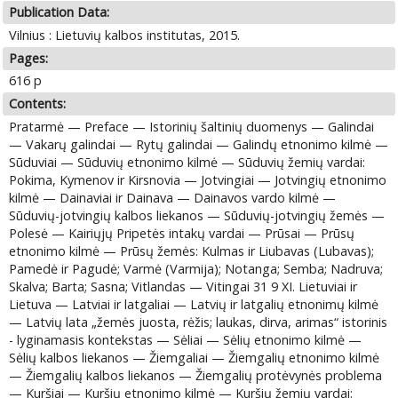
Publication Data:
Vilnius : Lietuvių kalbos institutas, 2015.
Pages:
616 p
Contents:
Pratarmė — Preface — Istorinių šaltinių duomenys — Galindai
— Vakarų galindai — Rytų galindai — Galindų etnonimo kilmė —
Sūduviai — Sūduvių etnonimo kilmė — Sūduvių žemių vardai:
Pokima, Kymenov ir Kirsnovia — Jotvingiai — Jotvingių etnonimo
kilmė — Dainaviai ir Dainava — Dainavos vardo kilmė —
Sūduvių-jotvingių kalbos liekanos — Sūduvių-jotvingių žemės —
Polesė — Kairiųjų Pripetės intakų vardai — Prūsai — Prūsų
etnonimo kilmė — Prūsų žemės: Kulmas ir Liubavas (Lubavas);
Pamedė ir Pagudė; Varmė (Varmija); Notanga; Semba; Nadruva;
Skalva; Barta; Sasna; Vitlandas — Vitingai 31 9 XI. Lietuviai ir
Lietuva — Latviai ir latgaliai — Latvių ir latgalių etnonimų kilmė
— Latvių lata „žemės juosta, rėžis; laukas, dirva, arimas“ istorinis
- lyginamasis kontekstas — Sėliai — Sėlių etnonimo kilmė —
Sėlių kalbos liekanos — Žiemgaliai — Žiemgalių etnonimo kilmė
— Žiemgalių kalbos liekanos — Žiemgalių protėvynės problema
— Kuršiai — Kuršių etnonimo kilmė — Kuršių žemių vardai: