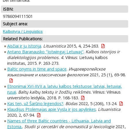
bei semantika.
ISBN:
9786094111501
Subject area:
Kalbotyra / Linguistics
Related Publications:
Aisčiai ir jų istorija
.
Lituanistica
2015, 4, 254-263.
Antano Baranausko "Jotwingaj Letuwaj"
.
Kalbos istorijos ir
dialektologijos problemos. 4.
Vilnius: Lietuvių kalbos
institutas, 2015. P. 263-273.
Baltic onyms in time and space
.
Индоевропейское
языкознание и классическая филология
2021, 25 (1), 69-98.
Etnonimai XVI-XVII a. latvių kalbos tekstuose: latviai, lietuviai,
rusai
.
Baltų kalbų tekstų ir žodžių reikšmės.
Vilnius: Vilniaus
universiteto leidykla, 2018. P. 168-183.
Kas ten, už Šarūno legendos?
.
Būdas
2022, 5 (206), 13-24.
Klaudijus Ptolemajas apie Vyslą ir jos apylinkes
.
Lituanistica
2020, 2, 67-94.
Names of three Baltic countries - Lithuania, Latvia and
Estonia.
.
Studii şi cercetări de onomastică şi lexicologie
2021,