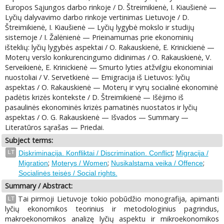
Europos Sąjungos darbo rinkoje / D. Štreimikienė, I. Kiaušienė —
Lyčių dalyvavimo darbo rinkoje vertinimas Lietuvoje / D.
Štreimikienė, I. Kiaušienė — Lyčių lygybė mokslo ir studijų
sistemoje / I. Žalėnienė — Prieinamumas prie ekonominių
išteklių: lyčių lygybės aspektai / O. Rakauskienė, E. Krinickienė —
Moterų verslo konkurencingumo didinimas / O. Rakauskienė, V.
Serveikienė, E. Krinickienė — Smurto lyties atžvilgiu ekonominiai
nuostoliai / V. Servetkienė — Emigracija iš Lietuvos: lyčių
aspektas / O. Rakauskienė — Moterų ir vyrų socialinė ekonominė
padėtis krizės kontekste / D. Štreimikienė — Išėjimo iš
pasaulinės ekonominės krizės pamatinės nuostatos ir lyčių
aspektas / O. G. Rakauskienė — Išvados — Summary —
Literatūros sąrašas — Priedai.
Subject terms:
;
LT
Diskriminacija. Konfliktai / Discrimination. Conflict
Migracija /
;
;
;
Migration
Moterys / Women
Nusikalstama veika / Offence
Socialinės teisės / Social rights.
Summary / Abstract:
Tai pirmoji Lietuvoje tokio pobūdžio monografija, apimanti
LT
lyčių ekonomikos teorinius ir metodologinius pagrindus,
makroekonomikos analizę lyčių aspektu ir mikroekonomikos