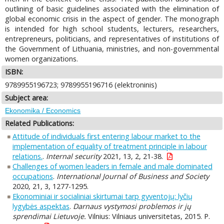
outlining of basic guidelines associated with the elimination of
global economic crisis in the aspect of gender. The monograph
is intended for high school students, lecturers, researchers,
entrepreneurs, politicians, and representatives of institutions of
the Government of Lithuania, ministries, and non-governmental
women organizations.
ISBN:
9789955196723; 9789955196716 (elektroninis)
Subject area:
Ekonomika / Economics
Related Publications:
Attitude of individuals first entering labour market to the
implementation of equality of treatment principle in labour
relations.
.
Internal security
2021, 13, 2, 21-38.
Challenges of women leaders in female and male dominated
occupations
.
International Journal of Business and Society
2020, 21, 3, 1277-1295.
Ekonominiai ir socialiniai skirtumai tarp gyventojų: lyčių
lygybės aspektas
.
Darnaus vystymosi problemos ir jų
sprendimai Lietuvoje.
Vilnius: Vilniaus universitetas, 2015. P.