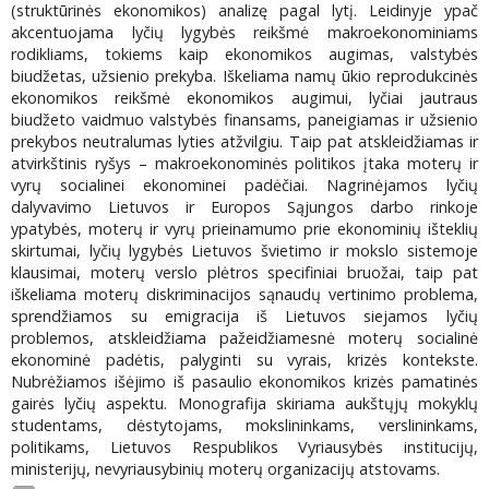
(struktūrinės ekonomikos) analizę pagal lytį. Leidinyje ypač
akcentuojama lyčių lygybės reikšmė makroekonominiams
rodikliams, tokiems kaip ekonomikos augimas, valstybės
biudžetas, užsienio prekyba. Iškeliama namų ūkio reprodukcinės
ekonomikos reikšmė ekonomikos augimui, lyčiai jautraus
biudžeto vaidmuo valstybės finansams, paneigiamas ir užsienio
prekybos neutralumas lyties atžvilgiu. Taip pat atskleidžiamas ir
atvirkštinis ryšys – makroekonominės politikos įtaka moterų ir
vyrų socialinei ekonominei padėčiai. Nagrinėjamos lyčių
dalyvavimo Lietuvos ir Europos Sąjungos darbo rinkoje
ypatybės, moterų ir vyrų prieinamumo prie ekonominių išteklių
skirtumai, lyčių lygybės Lietuvos švietimo ir mokslo sistemoje
klausimai, moterų verslo plėtros specifiniai bruožai, taip pat
iškeliama moterų diskriminacijos sąnaudų vertinimo problema,
sprendžiamos su emigracija iš Lietuvos siejamos lyčių
problemos, atskleidžiama pažeidžiamesnė moterų socialinė
ekonominė padėtis, palyginti su vyrais, krizės kontekste.
Nubrėžiamos išėjimo iš pasaulio ekonomikos krizės pamatinės
gairės lyčių aspektu. Monografija skiriama aukštųjų mokyklų
studentams, dėstytojams, mokslininkams, verslininkams,
politikams, Lietuvos Respublikos Vyriausybės institucijų,
ministerijų, nevyriausybinių moterų organizacijų atstovams.