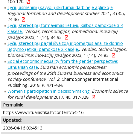
106-120.
Lyčių asmeninių savybių skirtumai darbinėje aplinkoje
.
Regional formation and development studies
2021, 3 (35),
24-36.
Lyčių stereotipų formavimas lietuvių kalbos pamokose 3-4
klasėse.
.
Verslas, technologijos, biomedicina: inovacijų
įžvalgos
2023, 1 (14), 84-93.
Lyčių stereotipų pagal išvaizdą ir pomėgius analizė dorinio
ugdymo (etika) pamokose 2 klasėje.
.
Verslas, technologijos,
biomedicina: inovacijų įžvalgos
2023, 1 (14), 74-83.
Social economic inequality from the gender perspective:
Lithuanian case
.
Eurasian economic perspectives:
proceedings of the 20th Eurasia business and economics
society conference. Vol. 2.
Cham: Springer International
Publishing, 2018. P. 471-484.
Women's participation in decision-making
.
Economic science
for rural development
2017, 46, 317-328.
Permalink:
https://www.lituanistika.lt/content/54216
Updated:
2026-04-16 09:45:13