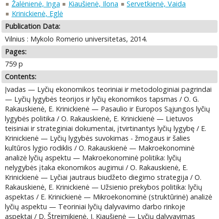
Žalėnienė, Inga
Kiaušienė, Ilona
Servetkienė, Vaida
Krinickienė, Eglė
Publication Data:
Vilnius : Mykolo Romerio universitetas, 2014.
Pages:
759 p
Contents:
Įvadas — Lyčių ekonomikos teoriniai ir metodologiniai pagrindai
— Lyčių lygybės teorijos ir lyčių ekonomikos tapsmas / O. G.
Rakauskienė, E. Krinickienė — Pasaulio ir Europos Sąjungos lyčių
lygybės politika / O. Rakauskienė, E. Krinickienė — Lietuvos
teisiniai ir strateginiai dokumentai, įtvirtinantys lyčių lygybę / E.
Krinickienė — Lyčių lygybės suvokimas - žmogaus ir šalies
kultūros lygio rodiklis / O. Rakauskienė — Makroekonominė
analizė lyčių aspektu — Makroekonominė politika: lyčių
nelygybės įtaka ekonomikos augimui / O. Rakauskienė, E.
Krinickienė — Lyčiai jautraus biudžeto diegimo strategija / O.
Rakauskienė, E. Krinickienė — Užsienio prekybos politika: lyčių
aspektas / E. Krinickienė — Mikroekonominė (struktūrinė) analizė
lyčių aspektu — Teoriniai lyčių dalyvavimo darbo rinkoje
aspektai / D. Štreimikienė, I. Kiaušienė — Lyčių dalyvavimas