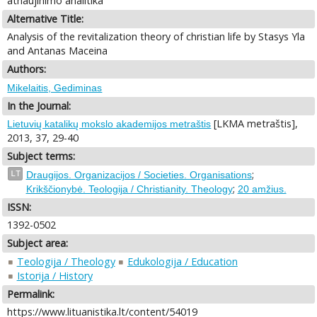
atnaujinimo analitika
Alternative Title:
Analysis of the revitalization theory of christian life by Stasys Yla
and Antanas Maceina
Authors:
Mikelaitis, Gediminas
In the Journal:
[LKMA metraštis],
Lietuvių katalikų mokslo akademijos metraštis
2013, 37, 29-40
Subject terms:
;
LT
Draugijos. Organizacijos / Societies. Organisations
;
Krikščionybė. Teologija / Christianity. Theology
20 amžius.
ISSN:
1392-0502
Subject area:
Teologija / Theology
Edukologija / Education
Istorija / History
Permalink:
https://www.lituanistika.lt/content/54019