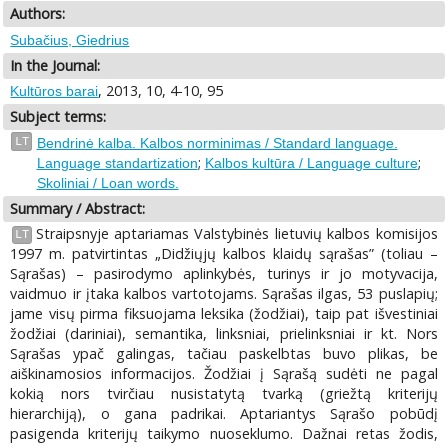
Authors:
Subačius, Giedrius
In the Journal:
, 2013, 10, 4-10, 95
Kultūros barai
Subject terms:
LT
Bendrinė kalba. Kalbos norminimas / Standard language.
;
;
Language standartization
Kalbos kultūra / Language culture
Skoliniai / Loan words.
Summary / Abstract:
Straipsnyje aptariamas Valstybinės lietuvių kalbos komisijos
LT
1997 m. patvirtintas „Didžiųjų kalbos klaidų sąrašas” (toliau –
Sąrašas) – pasirodymo aplinkybės, turinys ir jo motyvacija,
vaidmuo ir įtaka kalbos vartotojams. Sąrašas ilgas, 53 puslapių;
jame visų pirma fiksuojama leksika (žodžiai), taip pat išvestiniai
žodžiai (dariniai), semantika, linksniai, prielinksniai ir kt. Nors
Sąrašas ypač galingas, tačiau paskelbtas buvo plikas, be
aiškinamosios informacijos. Žodžiai į Sąrašą sudėti ne pagal
kokią nors tvirčiau nusistatytą tvarką (griežtą kriterijų
hierarchiją), o gana padrikai. Aptariantys Sąrašo pobūdį
pasigenda kriterijų taikymo nuoseklumo. Dažnai retas žodis,