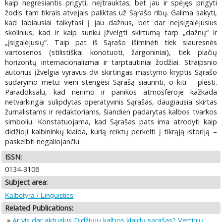
kaip negresiantis prigyti, neįtrauktas; bet jau ir spėjęs prigyti
žodis tam tikrais atvejais paliktas už Sąrašo ribų. Galima sakyti,
kad labiausiai taikytasi į jau dažnus, bet dar neįsigalėjusius
skolinius, kad ir kaip sunku įžvelgti skirtumą tarp „dažnų“ ir
„įsigalėjusių“. Taip pat iš Sąrašo išiminėti tiek siauresnės
vartosenos (stilistiškai konotuoti, žargoniniai), tiek plačių
horizontų internacionalizmai ir tarptautiniai žodžiai. Straipsnio
autorius įžvelgia vyravus dvi skirtingas mąstymo kryptis Sąrašo
sudarymo metu: vieni stengėsi Sąrašą siaurinti, o kiti – plėsti.
Paradoksalu, kad nerimo ir panikos atmosferoje kažkada
netvarkingai sulipdytas operatyvinis Sąrašas, daugiausia skirtas
žurnalistams ir redaktoriams, šiandien padarytas kalbos tvarkos
simboliu. Konstatuojama, kad Sąrašas pats ima atrodyti kaip
didžioji kalbininkų klaida, kurią reiktų perkelti į tikrąją istoriją –
paskelbti negaliojančiu.
ISSN:
0134-3106
Subject area:
Kalbotyra / Linguistics
Related Publications:
Ar vis dar aktualus Didžiųjų kalbos klaidų sąrašas? Vertinių