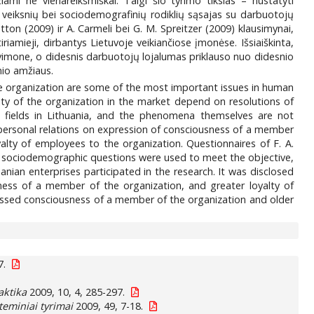
iami ne vienareikšmiškai. Taigi šio tyrimo tikslas – nustatyti
 veiksnių bei sociodemografinių rodiklių sąsajas su darbuotojų
Dutton (2009) ir A. Carmeli bei G. M. Spreitzer (2009) klausimynai,
riamieji, dirbantys Lietuvoje veikiančiose įmonėse. Išsiaiškinta,
avimone, o didesnis darbuotojų lojalumas priklauso nuo didesnio
nio amžiaus.
the organization are some of the most important issues in human
lity of the organization in the market depend on resolutions of
se fields in Lithuania, and the phenomena themselves are not
erpersonal relations on expression of consciousness of a member
lty of employees to the organization. Questionnaires of F. A.
) and sociodemographic questions were used to meet the objective,
nian enterprises participated in the research. It was disclosed
sness of a member of the organization, and greater loyalty of
ressed consciousness of a member of the organization and older
7.
raktika
2009, 10, 4, 285-297.
teminiai tyrimai
2009, 49, 7-18.