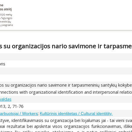
s su organizacijos nario savimone ir tarpasm
ons
os su organizacijos nario savimone ir tarpasmeninių santykių kokyb
nnections with organizational identification and interpersonal relat
valdas
013, 2, 71-76
;
arbuotojai / Workers
Kultūrinis identitetas / Cultural identitity.
tyve, identifikavimasis su organizacija bei lojalumas jai - tai vieni s
niai rezultatai bei apskritai visos organizacijos funkcionavimas, iš