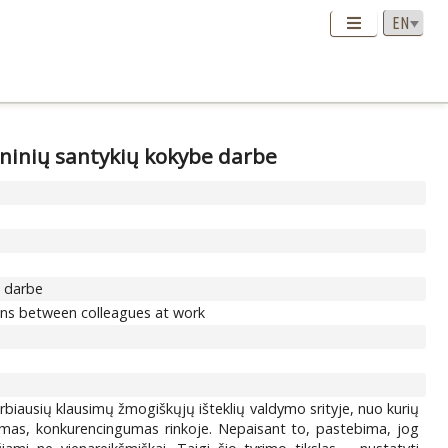
eninių santykių kokybe darbe
e darbe
ions between colleagues at work
varbiausių klausimų žmogiškųjų išteklių valdymo srityje, nuo kurių
likimas, konkurencingumas rinkoje. Nepaisant to, pastebima, jog