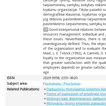
Lietuvoje tyrimų, kuriuose būtų nagrin
tarpasmeninių santykių kokybės reikšmę 
lojalumu organizacijai. Tikslui pasiekti n
demografiniai klausimai, lojalumas organ
jog didesnis pasitenkinimas tarpasmenin
pasitenkinimo tarpasmeninių santykių kok
Good interpersonal relations betwee
EN
resources management, individual and gr
these issues. Nevertheless, there is 
unambiguously defined. Thus, the object
of the organization and to evaluate th
Mael, L. E. Tetrick (1992), A. Carmeli, D
loyalty to the organization was measure
that greater satisfaction with the qua
employees depends on greater satisfacti
age.
ISSN:
2029-9958; 2351-4620
Subject area:
Psichologija / Psychology
Related Publications:
Darbuotojų motyvavimo sistemos kūrim
Forms of expression of employee loya
Mobingo kaip diskriminacijos darbuoto
Motyvacijų teorijų empirinio panaudo