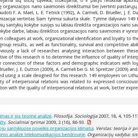
ėjama šių sričių sąveika, stokojama, o ir patys reiškiniai apibrėž
organizacijos nario savimonės išreikštumui bei įvertinti pastarųjų
audoti F. A. Mael, L. E. Tetrick (1992), A. Carmeli, D. Brueller, J. E. 
izacijai vertintas šiam tyrimui sukurta skale. Tyrime dalyvavo 149 ti
ių santykių kokybe susijęs su labiau išreikšta organizacijos nario s
ybe darbe, labiau išreikštos organizacijos nario savimonės ir vyres
n colleagues at work, organizational identification and loyalty to 
oup results, as well as functionality, survival and competitive abi
obviously a lack of researches analysing interaction between the
ive of this research is to determine the influence of quality of int
e connection of these factors and demographic indicators with loya
. Brueller, J. E. Dutton (2009), A. Carmeli bei G. M. Spreitzer (2009
d using a scale designed for this research. 149 employees on Lithua
lity of interpersonal relations was related to expressed consciou
on with the quality of interpersonal relations at work, better exp
as ir jos teorinė analizė
.
Filosofija. Sociologija
2007, 18, 4, 105-11
lty
.
Socialiniai tyrimai
2009, 2 (16), 86-93.
jų santykiuose poveikis organizacijos klimatui
.
Verslas: teorija ir p
jimo analizė telekomunikacijos bendrovėje
.
Organizacijų vadyba: sis