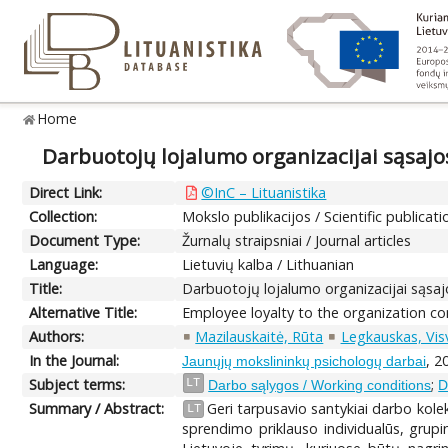
Home
Darbuotojų lojalumo organizacijai sąsajo
Direct Link:
©InC – Lituanistika
Collection:
Mokslo publikacijos / Scientific publicati
Document Type:
Žurnalų straipsniai / Journal articles
Language:
Lietuvių kalba / Lithuanian
Title:
Darbuotojų lojalumo organizacijai sąsaj
Alternative Title:
Employee loyalty to the organization co
Authors:
Mazilauskaitė, Rūta
Legkauskas, Vis
In the Journal:
, 2
Jaunųjų mokslininkų psichologų darbai
Subject terms:
;
LT
Darbo sąlygos / Working conditions
D
Summary / Abstract:
Geri tarpusavio santykiai darbo kolek
LT
sprendimo priklauso individualūs, grupi