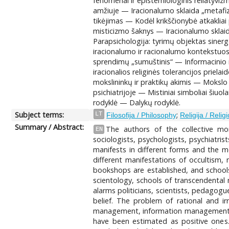
fenomenai ir epistemiologinis reliatyviz
amžiuje — Iracionalumo sklaida „metafizi
tikėjimas — Kodėl krikščionybė atkakliai 
misticizmo šaknys — Iracionalumo sklaid
Parapsichologija: tyrimų objektas siner
iracionalumo ir racionalumo kontekstuos
sprendimų „sumuštinis“ — Informacinio 
iracionalios religinės tolerancijos prie
mokslininkų ir praktikų akimis — Mokslo 
psichiatrijoje — Mistiniai simboliai šiu
rodyklė — Dalykų rodyklė.
Subject terms:
;
LT
Filosofija / Philosophy
Religija / Relig
Summary / Abstract:
The authors of the collective mono
EN
sociologists, psychologists, psychiatri
manifests in different forms and the 
different manifestations of occultism,
bookshops are established, and schools
scientology, schools of transcendental m
alarms politicians, scientists, pedagogue
belief. The problem of rational and ir
management, information management an
have been estimated as positive ones. 