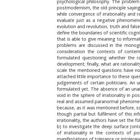
psychological philosophy. The problem o
postmodernism, the old principle saying 
while convergence of irrationality and 
evaluate just as a negative phenomenon
evolution and revolution, truth and falseh
define the boundaries of scientific cogn
that is able to give meaning to informa
problems are discussed in the monogra
consideration the contexts of conte
formulated questioning whether the ra
development; finally, what are rationalit
scale the mentioned questions have not 
attached little importance to these que
judgements of certain politicians. An u
formulated yet. The absence of an unam
void in the sphere of irrationality in
real and assumed paranormal phenomena, a
because, as it was mentioned before, so
though partial but fulfilment of this in
irrationality, the authors have set the fo
b) to investigate the deep surface (ont
of irrationality in the contexts of p
manifestations of tolerance or intolerance.