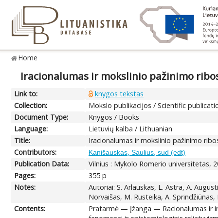
Home
Iracionalumas ir mokslinio pažinimo ribo
Link to:
knygos tekstas
Collection:
Mokslo publikacijos / Scientific publicati
Document Type:
Knygos / Books
Language:
Lietuvių kalba / Lithuanian
Title:
Iracionalumas ir mokslinio pažinimo ribo
Contributors:
Kanišauskas, Saulius, sud (edt)
Publication Data:
Vilnius : Mykolo Romerio universitetas, 2
Pages:
355 p
Notes:
Autoriai: S. Arlauskas, L. Astra, A. Augus
Norvaišas, M. Rusteika, A. Sprindžiūnas, R
Contents:
Pratarmė — Įžanga — Racionalumas ir irac