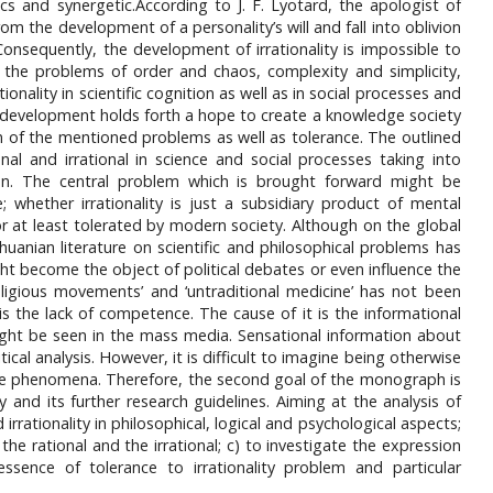
ics and synergetic.According to J. F. Lyotard, the apologist of
m the development of a personality’s will and fall into oblivion
Consequently, the development of irrationality is impossible to
 the problems of order and chaos, complexity and simplicity,
ionality in scientific cognition as well as in social processes and
ety development holds forth a hope to create a knowledge society
on of the mentioned problems as well as tolerance. The outlined
l and irrational in science and social processes taking into
on. The central problem which is brought forward might be
whether irrationality is just a subsidiary product of mental
e or at least tolerated by modern society. Although on the global
uanian literature on scientific and philosophical problems has
ht become the object of political debates or even influence the
religious movements’ and ‘untraditional medicine’ has not been
the lack of competence. The cause of it is the informational
might be seen in the mass media. Sensational information about
al analysis. However, it is difficult to imagine being otherwise
these phenomena. Therefore, the second goal of the monograph is
y and its further research guidelines. Aiming at the analysis of
 irrationality in philosophical, logical and psychological aspects;
e rational and the irrational; c) to investigate the expression
ssence of tolerance to irrationality problem and particular