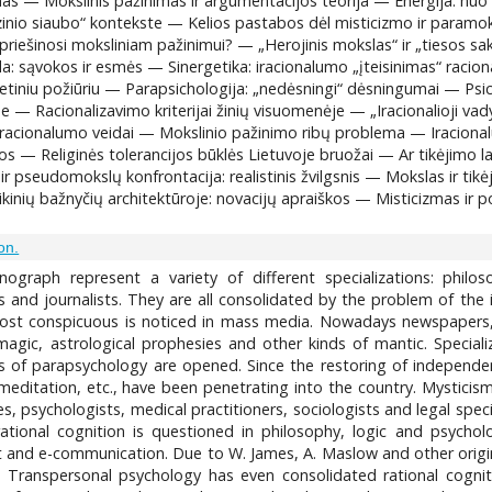
mas — Mokslinis pažinimas ir argumentacijos teorija — Energija: nuo 
nio siaubo“ kontekste — Kelios pastabos dėl misticizmo ir paramokslų
priešinosi moksliniam pažinimui? — „Herojinis mokslas“ ir „tiesos sak
a: sąvokos ir esmės — Sinergetika: iracionalumo „įteisinimas“ racio
getiniu požiūriu — Parapsichologija: „nedėsningi“ dėsningumai — Psi
e — Racionalizavimo kriterijai žinių visuomenėje — „Iracionalioji va
racionalumo veidai — Mokslinio pažinimo ribų problema — Iracional
laidos — Religinės tolerancijos būklės Lietuvoje bruožai — Ar tikėjim
ir pseudomokslų konfrontacija: realistinis žvilgsnis — Mokslas ir tik
olaikinių bažnyčių architektūroje: novacijų apraiškos — Misticizmas
ion.
graph represent a variety of different specializations: philosop
sts and journalists. They are all consolidated by the problem of th
most conspicuous is noticed in mass media. Nowadays newspapers,
 magic, astrological prophesies and other kinds of mantic. Specia
 of parapsychology are opened. Since the restoring of independen
editation, etc., have been penetrating into the country. Mysticism h
s, psychologists, medical practitioners, sociologists and legal speci
rational cognition is questioned in philosophy, logic and psycho
d e-communication. Due to W. James, A. Maslow and other originat
Transpersonal psychology has even consolidated rational cognitivis