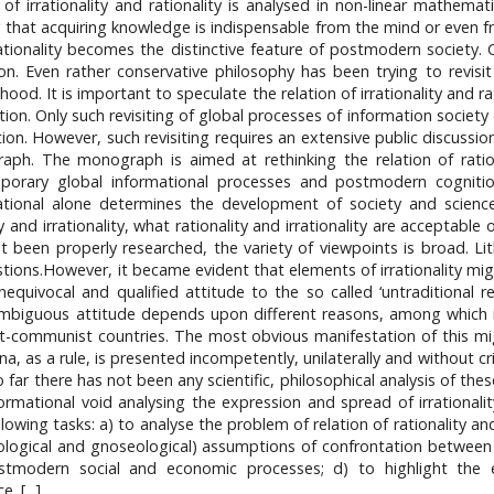
f irrationality and rationality is analysed in non-linear mathemat
that acquiring knowledge is indispensable from the mind or even fro
rationality becomes the distinctive feature of postmodern society. 
. Even rather conservative philosophy has been trying to revisit
ood. It is important to speculate the relation of irrationality and rat
ition. Only such revisiting of global processes of information soci
tion. However, such revisiting requires an extensive public discussi
ph. The monograph is aimed at rethinking the relation of rationa
mporary global informational processes and postmodern cogniti
tional alone determines the development of society and science; 
y and irrationality, what rationality and irrationality are acceptabl
been properly researched, the variety of viewpoints is broad. Lith
stions.However, it became evident that elements of irrationality mig
nequivocal and qualified attitude to the so called ‘untraditional 
biguous attitude depends upon different reasons, among which is 
 post-communist countries. The most obvious manifestation of this 
s a rule, is presented incompetently, unilaterally and without critic
 far there has not been any scientific, philosophical analysis of 
formational void analysing the expression and spread of irrationalit
llowing tasks: a) to analyse the problem of relation of rationality and
ological and gnoseological) assumptions of confrontation between th
ostmodern social and economic processes; d) to highlight the e
 [...].