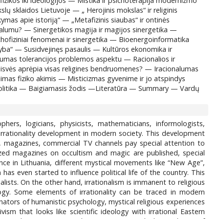
fizikos iki ideologijos — Mistika ir psichoterapija modernizmo
 sklaidos Lietuvoje — „ Herojinis mokslas“ ir religinis
ymas apie istoriją“ — „Metafizinis siaubas“ ir ontinės
nalumu? — Sinergetikos magija ir magijos sinergetika —
chofiziniai fenomenai ir sinergetika — Bioenergoinformatika
dyba“ — Susidvejinęs pasaulis — Kultūros ekonomika ir
umas tolerancijos problemos aspektu — Racionalios ir
o laisvės aprėpia visas religines bendruomenes? — Iracionalumas
ėjimas fiziko akimis — Misticizmas gyvenime ir jo atspindys
 ir politika — Baigiamasis žodis —Literatūra — Summary — Vardų
hers, logicians, physicists, mathematicians, informologists,
e irrationality development in modern society. This development
 magazines, commercial TV channels pay special attention to
lized magazines on occultism and magic are published, special
ce in Lithuania, different mystical movements like “New Age”,
as even started to influence political life of the country. This
alists. On the other hand, irrationalism is immanent to religious
logy. Some elements of irrationality can be traced in modern
ors of humanistic psychology, mystical religious experiences
m that looks like scientific ideology with irrational Eastern