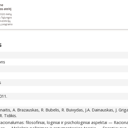
s
ons
s
011.
tinaitis, A. Brazauskas, R. Bubelis, R. Buivydas, J.A. Dainauskas, J. Gr
. Tidikis.
ionalumas: filosofiniai, loginiai ir psichologiniai aspektai — Raci