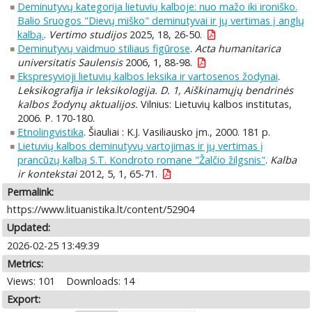
Deminutyvų kategorija lietuvių kalboje: nuo mažo iki ironiško.
Balio Sruogos "Dievų miško" deminutyvai ir jų vertimas į anglų
kalbą.
.
Vertimo studijos
2025, 18, 26-50.
Deminutyvų vaidmuo stiliaus figūrose
.
Acta humanitarica
universitatis Saulensis
2006, 1, 88-98.
Ekspresyvioji lietuvių kalbos leksika ir vartosenos žodynai
.
Leksikografija ir leksikologija. D. 1, Aiškinamųjų bendrinės
kalbos žodynų aktualijos.
Vilnius: Lietuvių kalbos institutas,
2006. P. 170-180.
Etnolingvistika
. Šiauliai : K.J. Vasiliausko įm., 2000. 181 p.
Lietuvių kalbos deminutyvų vartojimas ir jų vertimas į
prancūzų kalbą S.T. Kondroto romane "Žalčio žilgsnis"
.
Kalba
ir kontekstai
2012, 5, 1, 65-71.
Permalink:
https://www.lituanistika.lt/content/52904
Updated:
2026-02-25 13:49:39
Metrics:
Views: 101
Downloads: 14
Export: