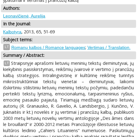
ypatumai ir vertimas į prancūzų kalbą
Authors:
Leonavičienė, Aurelija
In the Journal:
, 2013, 65, 51-69
Kalbotyra
Subject terms:
;
LT
Romanų kalbos / Romance languages
Vertimas / Translation.
Summary / Abstract:
Straipsnyje aprašomi lietuvių meninių tekstų deminutyvai, jų
LT
kiekybinis pasiskirstymas, reikšmių įvairovė ir vertimo į prancūzų
kalbą strategijos. Intralingvistinę ir kultūrinę reikšmę turintys
mikrostruktūriniai tekstų vienetai – deminutyvai, laikomi
išskirtiniu stilistiniu lietuvių meninių tekstų požymiu, padedančiu
perteikti tekstų lyrizmą, emocionalumą, tarpasmeninius ryšius,
emocinę pasaulio pajautą. Tiriamąją medžiagą sudaro lietuvių
autorių (R. Granausko, R. Gavelio, A. Landsbergio, J. Kunčino, V.
Juknaitės ir kt.) novelės ir jų vertimai į prancūzų kalbą, publikuoti
2003 metų lietuvių novelių vertimų antologijoje „Des âmes dans
le brouillard“ ir 2000-2012 metais Prancūzijoje išleistuose lietuvių
kultūros leidinio „Cahiers Lituaniens“ numeriuose. Paskutiniųjų
dvylikos metų vertimų į prancūzų kalbą analizės rezultatai leidžia