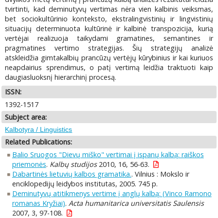
tvirtinti, kad deminutyvų vertimas nėra vien kalbinis veiksmas,
bet sociokultūrinio konteksto, ekstralingvistinių ir lingvistinių
situacijų determinuota kultūrinė ir kalbinė transpozicija, kurią
vertėjai realizuoja taikydami gramatines, semantines ir
pragmatines vertimo strategijas. Šių strategijų analizė
atskleidžia gimtakalbių prancūzų vertėjų kūrybinius ir kai kuriuos
neapdairius sprendimus, o patį vertimą leidžia traktuoti kaip
daugiasluoksnį hierarchinį procesą.
ISSN:
1392-1517
Subject area:
Kalbotyra / Linguistics
Related Publications:
Balio Sruogos "Dievų miško" vertimai į ispanų kalbą: raiškos
priemonės
.
Kalbų studijos
2010, 16, 56-63.
Dabartinės lietuvių kalbos gramatika.
. Vilnius : Mokslo ir
enciklopedijų leidybos institutas, 2005. 745 p.
Deminutyvų atitikmenys vertime į anglų kalbą: (Vinco Ramono
romanas Kryžiai)
.
Acta humanitarica universitatis Saulensis
2007, 3, 97-108.