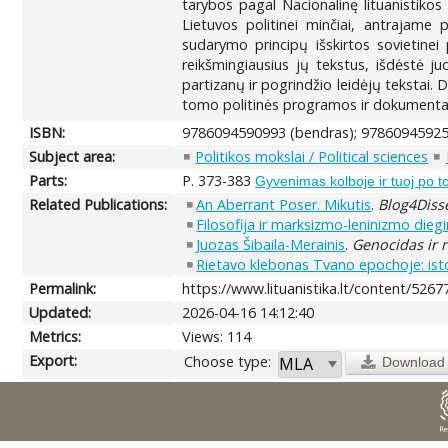
tarybos pagal Nacionalinę lituanistikos
Lietuvos politinei minčiai, antrajame p
sudarymo principų išskirtos sovietinei 
reikšmingiausius jų tekstus, išdėstė ju
partizanų ir pogrindžio leidėjų tekstai. D
tomo politinės programos ir dokumenta
ISBN:
9786094590993 (bendras); 978609459259
Subject area:
Politikos mokslai / Political sciences
Parts:
P. 373-383
Gyvenimas kolboje ir tuoj po t
Related Publications:
An Aberrant Poser. Mikutis
.
Blog4Diss
Filosofija ir marksizmo-leninizmo di
Juozas Šibaila-Merainis
.
Genocidas ir r
Rietavo klebonas Tvano epochoje: isto
Permalink:
https://www.lituanistika.lt/content/5267
Updated:
2026-04-16 14:12:40
Metrics:
Views: 114
Export:
Choose type:
Download