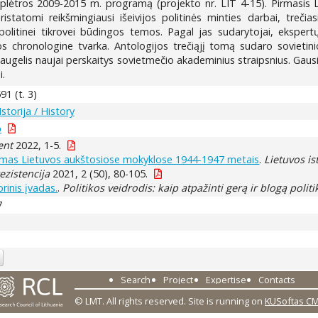
 plėtros 2009-2015 m. programą (projekto nr. LIT 4-15). Pirmasis L
ristatomi reikšmingiausi išeivijos politinės minties darbai, treči
politinei tikrovei būdingos temos. Pagal jas sudarytojai, ekspertų
os chronologine tvarka. Antologijos trečiąjį tomą sudaro sovietini
augelis naujai perskaitys sovietmečio akademinius straipsnius. Gausi ta
i.
1 (t. 3)
Istorija / History
o
ent
2022, 1-5.
egimas Lietuvos aukštosiose mokyklose 1944-1947 metais
.
Lietuvos is
ezistencija
2021, 2 (50), 80-105.
rinis įvadas.
.
Politikos veidrodis: kaip atpažinti gerą ir blogą politi
7
Search
Project
Expertise
Contacts
© LMT. All rights reserved.
Site is running on
KUSoftas C