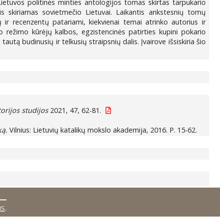
ietuvos politinės minties antologijos tomas skirtas tarpukario
asis skiriamas sovietmečio Lietuvai. Laikantis ankstesnių tomų
 ir recenzentų patariami, kiekvienai temai atrinko autorius ir
o režimo kūrėjų kalbos, egzistencinės patirties kupini pokario
utą budinusių ir telkusių straipsnių dalis. Įvairove išsiskiria šio
torijos studijos
2021, 47, 62-81.
ką.
Vilnius: Lietuvių katalikų mokslo akademija, 2016. P. 15-62.
MS
.