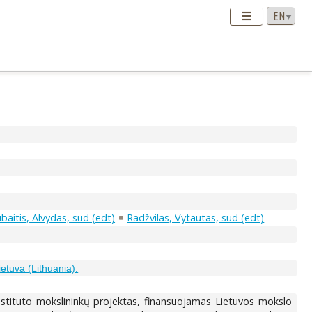
baitis, Alvydas, sud (edt)
Radžvilas, Vytautas, sud (edt)
ietuva (Lithuania).
 instituto mokslininkų projektas, finansuojamas Lietuvos mokslo