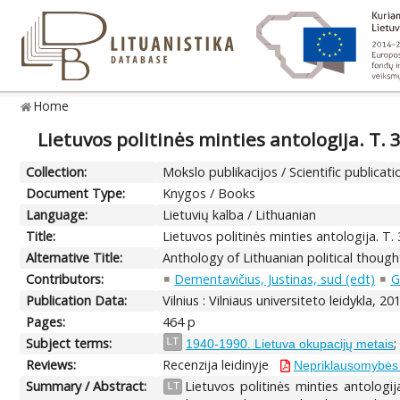
Home
Lietuvos politinės minties antologija. T. 
Collection:
Mokslo publikacijos / Scientific publicati
Document Type:
Knygos / Books
Language:
Lietuvių kalba / Lithuanian
Title:
Lietuvos politinės minties antologija. T.
Alternative Title:
Anthology of Lithuanian political thought
Contributors:
Dementavičius, Justinas, sud (edt)
G
Publication Data:
Vilnius : Vilniaus universiteto leidykla, 20
Pages:
464 p
Subject terms:
LT
1940-1990. Lietuva okupacijų metais
Reviews:
Recenzija leidinyje
Nepriklausomybės s
Summary / Abstract:
Lietuvos politinės minties antologij
LT