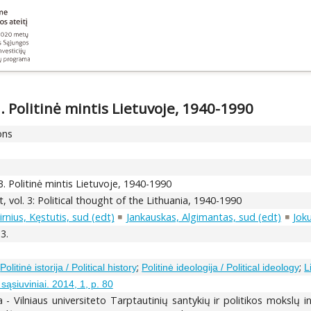
3. Politinė mintis Lietuvoje, 1940-1990
ons
 3. Politinė mintis Lietuvoje, 1940-1990
, vol. 3: Political thought of the Lithuania, 1940-1990
irnius, Kęstutis, sud (edt)
Jankauskas, Algimantas, sud (edt)
Joku
13.
;
;
;
Politinė istorija / Political history
Politinė ideologija / Political ideology
L
ąsiuviniai. 2014, 1, p. 80
a - Vilniaus universiteto Tarptautinių santykių ir politikos mokslų