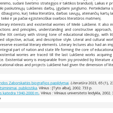
enimo, sudarė švietimo strategijos ir taktikos branduolį. Laikas ir
na iki paskutiniųjų Lukšienės darbų, įgydami junglumo. Perteikdama sa
o džiaugsmo, kurį teikia literatūra, darbas savųjų, ateinančių kartų
eikė ir jai pačiai egzistenciškai svarbios literatūros matmenį.
iterary interests and existential worries of Meilė Lukšienė. It also i
ctions and principles, understanding and constructive approach,
– the XIX century with strong tone of educational ideology, with l
d objective, actual, and descriptive style. Literal and cultural wor
eserve essential literary elements. Literary lectures also had an im
 integral part of nation and state life forming the core of educatio
 existential worries are traced till the last Lukšienė works acqui
e. Existential worry is inseparable from joy provided by literature 
tional ideas and projects Lukšienė had given the dimension of liter
 Vandos Zaborskaitės biografijos papildymai
.
Literatūra
2023, 65 (1), 2
atsiminimai, publicistika
. Vilnius : [Tyto alba], 2002. 733 p.
ūros katedra 1940-2000 m.
. Vilnius : Vilniaus universiteto leidykla, 2002.
7