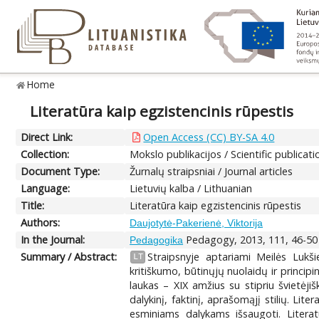
Home
Literatūra kaip egzistencinis rūpestis
Direct Link:
Open Access (CC) BY-SA 4.0
Collection:
Mokslo publikacijos / Scientific publicati
Document Type:
Žurnalų straipsniai / Journal articles
Language:
Lietuvių kalba / Lithuanian
Title:
Literatūra kaip egzistencinis rūpestis
Authors:
Daujotytė-Pakerienė, Viktorija
In the Journal:
Pedagogy, 2013, 111, 46-50
Pedagogika
Summary / Abstract:
Straipsnyje aptariami Meilės Lukšien
LT
kritiškumo, būtinųjų nuolaidų ir principi
laukas – XIX amžius su stipriu švietėji
dalykinį, faktinį, aprašomąjį stilių. Lit
esminiams dalykams išsaugoti. Literatū