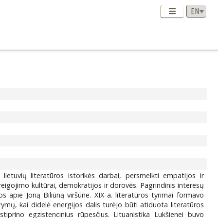
i lietuvių literatūros istorikės darbai, persmelkti empatijos ir
reigojimo kultūrai, demokratijos ir dorovės. Pagrindinis interesų
s apie Joną Biliūną viršūne. XIX a. literatūros tyrimai formavo
ržymų, kai didelė energijos dalis turėjo būti atiduota literatūros
tiprino egzistencinius rūpesčius. Lituanistika Lukšienei buvo