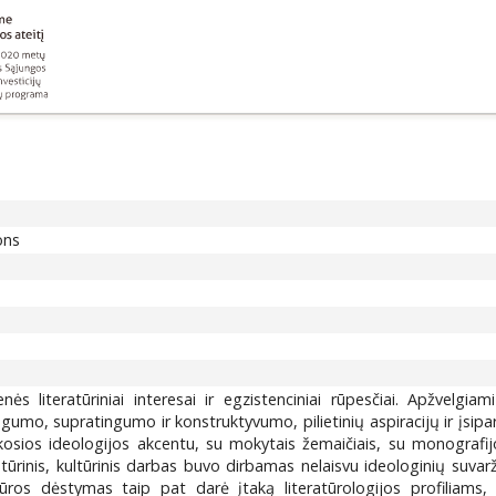
ons
ės literatūriniai interesai ir egzistenciniai rūpesčiai. Apžvelgiam
ngumo, supratingumo ir konstruktyvumo, pilietinių aspiracijų ir įsipa
škosios ideologijos akcentu, su mokytais žemaičiais, su monografijo
eratūrinis, kultūrinis darbas buvo dirbamas nelaisvu ideologinių suva
ros dėstymas taip pat darė įtaką literatūrologijos profiliams, s