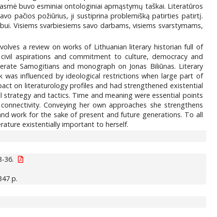
 prasmė buvo esminiai ontologiniai apmąstymų taškai. Literatūros
vo pačios požiūrius, ji sustiprina problemišką patirties patirtį.
 labui. Visiems svarbiesiems savo darbams, visiems svarstymams,
nvolves a review on works of Lithuanian literary historian full of
 civil aspirations and commitment to culture, democracy and
iterate Samogitians and monograph on Jonas Biliūnas. Literary
k was influenced by ideological restrictions when large part of
pact on literaturology profiles and had strengthened existential
nal strategy and tactics. Time and meaning were essential points
ring connectivity. Conveying her own approaches she strengthens
and work for the sake of present and future generations. To all
ature existentially important to herself.
3-36.
 347 p.