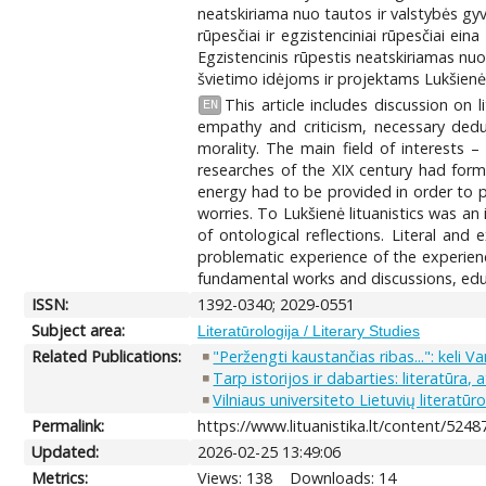
neatskiriama nuo tautos ir valstybės gyv
rūpesčiai ir egzistenciniai rūpesčiai ei
Egzistencinis rūpestis neatskiriamas nu
švietimo idėjoms ir projektams Lukšienė t
This article includes discussion on l
EN
empathy and criticism, necessary dedu
morality. The main field of interests 
researches of the XIX century had forme
energy had to be provided in order to pr
worries. To Lukšienė lituanistics was an
of ontological reflections. Literal and
problematic experience of the experienc
fundamental works and discussions, educa
ISSN:
1392-0340; 2029-0551
Subject area:
Literatūrologija / Literary Studies
Related Publications:
"Peržengti kaustančias ribas...": keli
Tarp istorijos ir dabarties: literatūra, 
Vilniaus universiteto Lietuvių literat
Permalink:
https://www.lituanistika.lt/content/5248
Updated:
2026-02-25 13:49:06
Metrics:
Views: 138
Downloads: 14