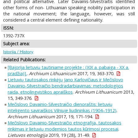
and political alternative. Later Davainis-Silvestraitis identified
other forms of non- Lithuanian speaking nobility participation in
the national movement; the language, however, was still
considered a central element defining nationality.
ISSN:
1392-737X
Subject area:
Istorija / History
Related Publications:
[Bajorija lietuvių tautiniame projekte : (XIX a. pabaiga - XX a.
pradžia)].
.
Archivum Lithuanicum
2017, 19, 363-370.
Lietuvių tautosakos rinkėjų Jano Karlovičiaus ir Mečislovo
Davainio-Silvestraičio bendradarbiavimas: metodologijos
raida, etnolingvistikos apraiškos
.
Archivum Lithuanicum
2013,
15, 349-376.
Mečislovo Davainio-Silvestraičio dienoraštis: lietuvių
inteligento saviraiškos Vilniuje liudininkas (1904–1912)
.
Archivum Lithuanicum
2017, 19, 171-194.
Mečislovo Davainio-Silvestraičio etnografija, tautosakos
rinkimas ir lietuvių modernios tautos kūrimosi procesai
.
Lietuvos etnologija
2019, 19 (28), 31-49.