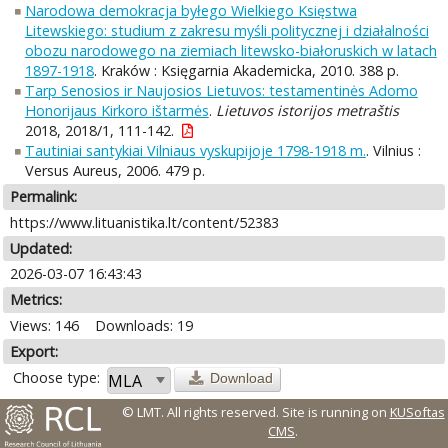
Narodowa demokracja byłego Wielkiego Księstwa
Litewskiego: studium z zakresu myśli politycznej i działalności
obozu narodowego na ziemiach litewsko-białoruskich w latach
1897-1918
. Kraków : Księgarnia Akademicka, 2010. 388 p.
Tarp Senosios ir Naujosios Lietuvos: testamentinės Adomo
Honorijaus Kirkoro ištarmės
.
Lietuvos istorijos metraštis
2018, 2018/1, 111-142.
Tautiniai santykiai Vilniaus vyskupijoje 1798-1918 m.
. Vilnius :
Versus Aureus, 2006. 479 p.
Permalink:
https://www.lituanistika.lt/content/52383
Updated:
2026-03-07 16:43:43
Metrics:
Views: 146
Downloads: 19
Export:
Choose type:
Download
© LMT. All rights reserved.
Site is running on
KUSoftas
CMS
.