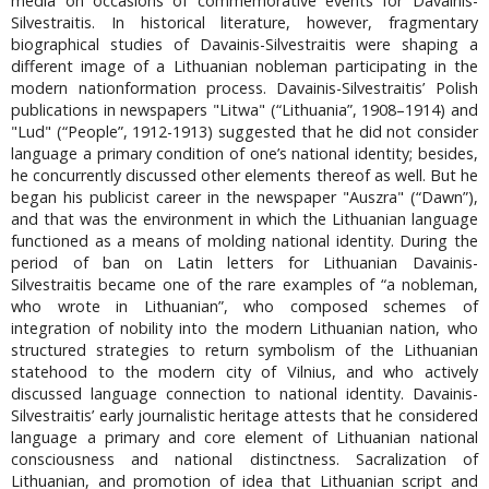
media on occasions of commemorative events for Davainis-
Silvestraitis. In historical literature, however, fragmentary
biographical studies of Davainis-Silvestraitis were shaping a
different image of a Lithuanian nobleman participating in the
modern nationformation process. Davainis-Silvestraitis’ Polish
publications in newspapers "Litwa" (“Lithuania”, 1908–1914) and
"Lud" (“People”, 1912-1913) suggested that he did not consider
language a primary condition of one’s national identity; besides,
he concurrently discussed other elements thereof as well. But he
began his publicist career in the newspaper "Auszra" (“Dawn”),
and that was the environment in which the Lithuanian language
functioned as a means of molding national identity. During the
period of ban on Latin letters for Lithuanian Davainis-
Silvestraitis became one of the rare examples of “a nobleman,
who wrote in Lithuanian”, who composed schemes of
integration of nobility into the modern Lithuanian nation, who
structured strategies to return symbolism of the Lithuanian
statehood to the modern city of Vilnius, and who actively
discussed language connection to national identity. Davainis-
Silvestraitis’ early journalistic heritage attests that he considered
language a primary and core element of Lithuanian national
consciousness and national distinctness. Sacralization of
Lithuanian, and promotion of idea that Lithuanian script and