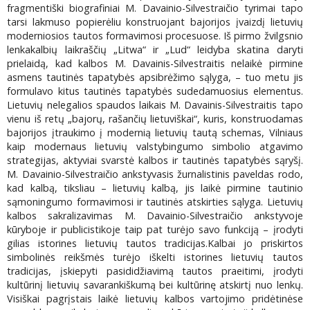
fragmentiški biografiniai M. Davainio-Silvestraičio tyrimai tapo
tarsi lakmuso popierėliu konstruojant bajorijos įvaizdį lietuvių
moderniosios tautos formavimosi procesuose. Iš pirmo žvilgsnio
lenkakalbių laikraščių „Litwa“ ir „Lud“ leidyba skatina daryti
prielaidą, kad kalbos M. Davainis-Silvestraitis nelaikė pirmine
asmens tautinės tapatybės apsibrėžimo sąlyga, – tuo metu jis
formulavo kitus tautinės tapatybės sudedamuosius elementus.
Lietuvių nelegalios spaudos laikais M. Davainis-Silvestraitis tapo
vienu iš retų „bajorų, rašančių lietuviškai“, kuris, konstruodamas
bajorijos įtraukimo į modernią lietuvių tautą schemas, Vilniaus
kaip modernaus lietuvių valstybingumo simbolio atgavimo
strategijas, aktyviai svarstė kalbos ir tautinės tapatybės sąryšį.
M. Davainio-Silvestraičio ankstyvasis žurnalistinis paveldas rodo,
kad kalbą, tiksliau – lietuvių kalbą, jis laikė pirmine tautinio
sąmoningumo formavimosi ir tautinės atskirties sąlyga. Lietuvių
kalbos sakralizavimas M. Davainio-Silvestraičio ankstyvoje
kūryboje ir publicistikoje taip pat turėjo savo funkciją – įrodyti
gilias istorines lietuvių tautos tradicijas.Kalbai jo priskirtos
simbolinės reikšmės turėjo iškelti istorines lietuvių tautos
tradicijas, įskiepyti pasididžiavimą tautos praeitimi, įrodyti
kultūrinį lietuvių savarankiškumą bei kultūrinę atskirtį nuo lenkų.
Visiškai pagrįstais laikė lietuvių kalbos vartojimo pridėtinėse