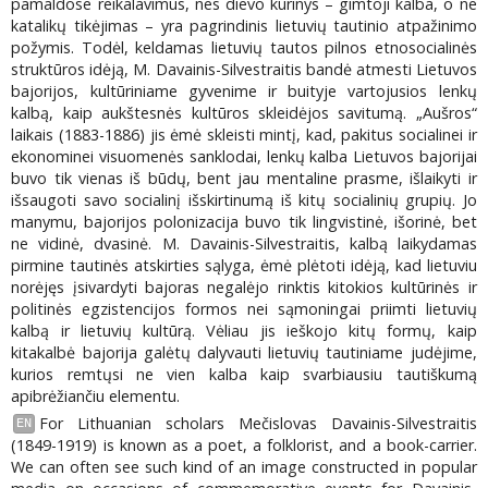
pamaldose reikalavimus, nes dievo kūrinys – gimtoji kalba, o ne
katalikų tikėjimas – yra pagrindinis lietuvių tautinio atpažinimo
požymis. Todėl, keldamas lietuvių tautos pilnos etnosocialinės
struktūros idėją, M. Davainis-Silvestraitis bandė atmesti Lietuvos
bajorijos, kultūriniame gyvenime ir buityje vartojusios lenkų
kalbą, kaip aukštesnės kultūros skleidėjos savitumą. „Aušros“
laikais (1883-1886) jis ėmė skleisti mintį, kad, pakitus socialinei ir
ekonominei visuomenės sanklodai, lenkų kalba Lietuvos bajorijai
buvo tik vienas iš būdų, bent jau mentaline prasme, išlaikyti ir
išsaugoti savo socialinį išskirtinumą iš kitų socialinių grupių. Jo
manymu, bajorijos polonizacija buvo tik lingvistinė, išorinė, bet
ne vidinė, dvasinė. M. Davainis-Silvestraitis, kalbą laikydamas
pirmine tautinės atskirties sąlyga, ėmė plėtoti idėją, kad lietuviu
norėjęs įsivardyti bajoras negalėjo rinktis kitokios kultūrinės ir
politinės egzistencijos formos nei sąmoningai priimti lietuvių
kalbą ir lietuvių kultūrą. Vėliau jis ieškojo kitų formų, kaip
kitakalbė bajorija galėtų dalyvauti lietuvių tautiniame judėjime,
kurios remtųsi ne vien kalba kaip svarbiausiu tautiškumą
apibrėžiančiu elementu.
For Lithuanian scholars Mečislovas Davainis-Silvestraitis
EN
(1849-1919) is known as a poet, a folklorist, and a book-carrier.
We can often see such kind of an image constructed in popular