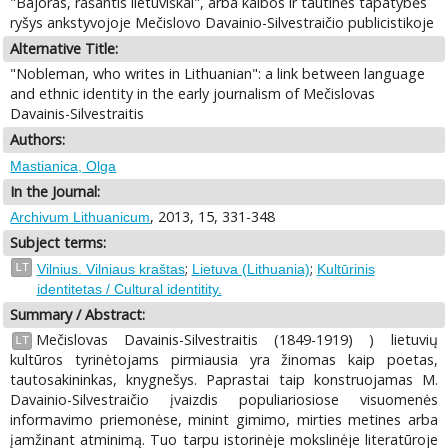
"Bajoras, rašantis lietuviškai", arba kalbos ir tautinės tapatybės
ryšys ankstyvojoje Mečislovo Davainio-Silvestraičio publicistikoje
Alternative Title:
"Nobleman, who writes in Lithuanian": a link between language
and ethnic identity in the early journalism of Mečislovas
Davainis-Silvestraitis
Authors:
Mastianica, Olga
In the Journal:
, 2013, 15, 331-348
Archivum Lithuanicum
Subject terms:
;
;
LT
Vilnius. Vilniaus kraštas
Lietuva (Lithuania)
Kultūrinis
identitetas / Cultural identitity.
Summary / Abstract:
Mečislovas Davainis-Silvestraitis (1849-1919) ) lietuvių
LT
kultūros tyrinėtojams pirmiausia yra žinomas kaip poetas,
tautosakininkas, knygnešys. Paprastai taip konstruojamas M.
Davainio-Silvestraičio įvaizdis populiariosiose visuomenės
informavimo priemonėse, minint gimimo, mirties metines arba
įamžinant atminimą. Tuo tarpu istorinėje mokslinėje literatūroje