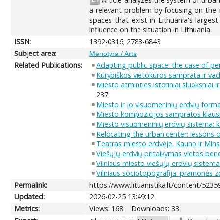
Article analyzes the system of urban
EN
a relevant problem by focusing on the i
spaces that exist in Lithuania's large
influence on the situation in Lithuania.
ISSN:
1392-0316; 2783-6843
Subject area:
Menotyra / Arts
Related Publications:
Adapting public space: the case of p
Kūrybiškos vietokūros samprata ir vad
Miesto atminties istoriniai sluoksniai ir
237.
Miesto ir jo visuomeninių erdvių forma
Miesto kompozicijos sampratos klau
Miesto visuomeninių erdvių sistema: ka
Relocating the urban center: lessons of
Teatras miesto erdvėje. Kauno ir Min
Viešųjų erdvių pritaikymas vietos b
Vilniaus miesto viešųjų erdvių sistema
Vilniaus sociotopografija: pramonės 
Permalink:
https://www.lituanistika.lt/content/5235
Updated:
2026-02-25 13:49:12
Metrics:
Views: 168
Downloads: 33