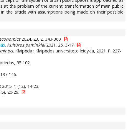
e concept of the system of urban public spaces is approached as
oks at the problem of the current transformation of main public
 in the article with assumptions being made on their possible
 economics
2024, 23, 2, 343-360.
mas
.
Kultūros paminklai
2021, 25, 3-17.
tmintys.
Klaipėda : Klaipėdos universiteto leidykla, 2021. P. 227-
priedas, 95-102.
 137-146.
s
2015, 1 (12), 14-23.
15), 20-29.