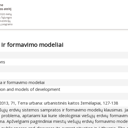
 ir formavimo modeliai
ons
a ir formavimo modeliai
tion and models of development
2013, 71, Terra urbana: urbanistinės kaitos žemėlapiai, 127-138
ešųjų erdvių sistemos sampratos ir formavimo modelių klausimas. J
o problema, aptariami kai kurie ideologiniai viešųjų erdvių formav
ma. Apžvelgiami pagrindiniai miestų viešųjų erdvių formavimo modelia