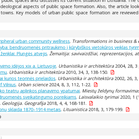
 public spaces and discusses its current situation in Lithuania. Th
deological aspects of public space formation. Also, the article lo
st towns. Key models of urban public space formation are reviewed
eripheral urban community wellness
.
Transformations in business &
yba: bendruomenės pritraukimo į kūrybiškos vietokūros veiklas tyri
 ženklai: Plungės atvejis
.
Žemaitija: savivaizdžiai, reprezentacijos, a
vimo idėjos xix a. Lietuvoje
.
Urbanistika ir architektūra
2004, 28, 3 
simu
.
Urbanistika ir architektūra
2010, 34, 3, 138-150.
i kurios teorinės prielaidos
.
Urbanistika ir architektūra
2002, 26, 3,
 Vilnius
.
Urban science
2024, 8, 3, 112, 1-22.
sko teatrų aplinkos planavimo ypatumai
.
Miestų želdynų formavima
endruomenės sveikatingumo poreikiams
.
Laisvalaikio tyrimai
2020, 1 (
.
Geologija. Geografija
2018, 4, 4, 168-181.
zonų sklaida 1870–1914 metais
.
Lituanistica
2018, 3, 179-199.
9