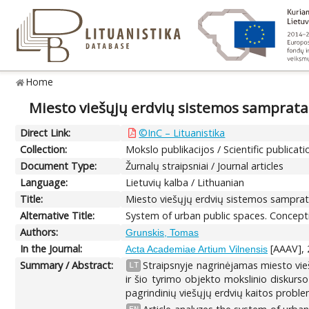
Home
Miesto viešųjų erdvių sistemos samprata
Direct Link:
©InC – Lituanistika
Collection:
Mokslo publikacijos / Scientific publicati
Document Type:
Žurnalų straipsniai / Journal articles
Language:
Lietuvių kalba / Lithuanian
Title:
Miesto viešųjų erdvių sistemos samprat
Alternative Title:
System of urban public spaces. Concep
Authors:
Grunskis, Tomas
In the Journal:
[AAAV], 
Acta Academiae Artium Vilnensis
Summary / Abstract:
Straipsnyje nagrinėjamas miesto vi
LT
ir šio tyrimo objekto mokslinio diskurs
pagrindinių viešųjų erdvių kaitos proble