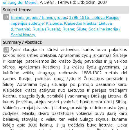
. P. 59-81.. Fernwald: Litblockín, 2007
entlang der Memel
Subject terms:
;
LT
Etninės grupės / Ethnic groups
1795-1915. Lietuva Rusijos
;
;
imperijos sudėtyje
Klaipėda. Klaipėdos kraštas
Lietuva
;
;
;
;
(Lithuania)
Rusija (Russia)
Rusnė
Šilutė
Socialinė istorija /
Social history.
Summary / Abstract:
Žydai daugiausia kūrėsi vietovėse, kurios buvo palankios
LT
kokios nors srities prekybai. Aprašomas žydų įsikūrimas Šilutėje
ir Rusnėje, pateikiamos šio krašto žydų pavardės ir jų veiklos
sferos. Aprašomas kasdienis šių kraštų žydų gyvenimas, jų
kultūrinė veikla, sinagogų radimasis. 1886-1902 metais dėl
carinės Rusijos politikos daug žydų iš Žemaitijos persikėlė į
Šilutę. Aptariama žydų situacija po pirmojo pasaulinio karo.
Klaipėdos kraštą atskyrus nuo Lietuvos ir perėjus trečiajam
Reichui, daugelis žydų persikėlė į vadinamąją Didžiąją Lietuvą, iš
kurios jie vėliau, atėjus sovietų valdžiai, buvo deportuoti į Sibirą.
Vokiečių armijai įsiveržus į Lietuvą, prasidėjo didelio masto žydų
žudynės. Macikų dvaro pastatuose vokiečiai buvo įkūrę karo
belaisvių stovyklą, o vėliau ten veikė Gulago skyrius, kuriame
kalėjo apie 3000 kalinių, iš jų trečdalis buvo lietuviai. Lieka