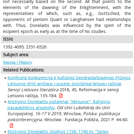
not necessarily based on the second. All that points to the
elements of the dawning of the Enlightenment, with the
representatives of which, such as, e.g., Gottsched, the
opponents of pietism Quant or Langhansen had relationships
with. Thus, Donelaitis was influenced by the spirit of the
incipient epoch as early as at the time of his studies.
ISSN:
1392-4095; 2351-6526
Subject area:
Istorija / History
Related Publications:
Konfesinė konkurencija ir kultūrinis bendradarbiavimas Prūsijos
Lietuvoje XVIII amžiaus I pusėje: postūmiai lietuvių raštijai
.
Senoji Lietuvos literatūra
2018, 45, Reformacija ir senoji
Lietuvos raštija, 135-184.
Kristijono Donelaičio patarimai "Metuose": Rašytojo
pasaulėžiūros atspindys
.
Od Unii Lubelskiej do Unii
Europejskiej, 16-17 V 2019, Wrocław, Polska: publikacja
pokonferencyjna.
Wrocław : Fundacja Pobliża, 2021 P. 44-60.
Kristijono Donelaičio studijos 1736–1740 m. "Series