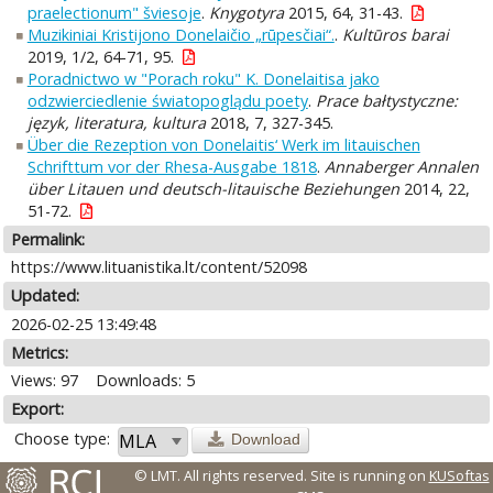
praelectionum" šviesoje
.
Knygotyra
2015, 64, 31-43.
Muzikiniai Kristijono Donelaičio „rūpesčiai“.
.
Kultūros barai
2019, 1/2, 64-71, 95.
Poradnictwo w "Porach roku" K. Donelaitisa jako
odzwierciedlenie światopoglądu poety
.
Prace bałtystyczne:
język, literatura, kultura
2018, 7, 327-345.
Über die Rezeption von Donelaitis‘ Werk im litauischen
Schrifttum vor der Rhesa-Ausgabe 1818
.
Annaberger Annalen
über Litauen und deutsch-litauische Beziehungen
2014, 22,
51-72.
Permalink:
https://www.lituanistika.lt/content/52098
Updated:
2026-02-25 13:49:48
Metrics:
Views: 97
Downloads: 5
Export:
Choose type:
Download
© LMT. All rights reserved.
Site is running on
KUSoftas