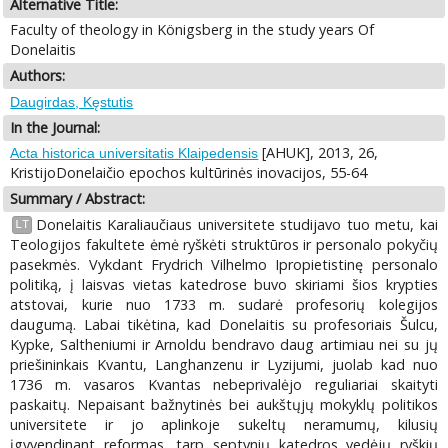
Alternative Title:
Faculty of theology in Königsberg in the study years Of
Donelaitis
Authors:
Daugirdas, Kęstutis
In the Journal:
[AHUK], 2013, 26,
Acta historica universitatis Klaipedensis
KristijoDonelaičio epochos kultūrinės inovacijos, 55-64
Summary / Abstract:
Donelaitis Karaliaučiaus universitete studijavo tuo metu, kai
LT
Teologijos fakultete ėmė ryškėti struktūros ir personalo pokyčių
pasekmės. Vykdant Frydrich Vilhelmo Ipropietistinę personalo
politiką, į laisvas vietas katedrose buvo skiriami šios krypties
atstovai, kurie nuo 1733 m. sudarė profesorių kolegijos
daugumą. Labai tikėtina, kad Donelaitis su profesoriais Šulcu,
Kypke, Saltheniumi ir Arnoldu bendravo daug artimiau nei su jų
priešininkais Kvantu, Langhanzenu ir Lyzijumi, juolab kad nuo
1736 m. vasaros Kvantas nebeprivalėjo reguliariai skaityti
paskaitų. Nepaisant bažnytinės bei aukštųjų mokyklų politikos
universitete ir jo aplinkoje sukeltų neramumų, kilusių
įgyvendinant reformas, tarp septynių katedros vedėjų ryškių