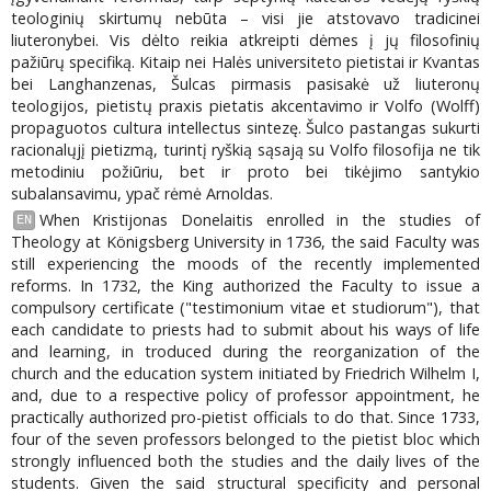
teologinių skirtumų nebūta – visi jie atstovavo tradicinei
liuteronybei. Vis dėlto reikia atkreipti dėmes į jų filosofinių
pažiūrų specifiką. Kitaip nei Halės universiteto pietistai ir Kvantas
bei Langhanzenas, Šulcas pirmasis pasisakė už liuteronų
teologijos, pietistų praxis pietatis akcentavimo ir Volfo (Wolff)
propaguotos cultura intellectus sintezę. Šulco pastangas sukurti
racionalųjį pietizmą, turintį ryškią sąsają su Volfo filosofija ne tik
metodiniu požiūriu, bet ir proto bei tikėjimo santykio
subalansavimu, ypač rėmė Arnoldas.
When Kristijonas Donelaitis enrolled in the studies of
EN
Theology at Königsberg University in 1736, the said Faculty was
still experiencing the moods of the recently implemented
reforms. In 1732, the King authorized the Faculty to issue a
compulsory certificate ("testimonium vitae et studiorum"), that
each candidate to priests had to submit about his ways of life
and learning, in troduced during the reorganization of the
church and the education system initiated by Friedrich Wilhelm I,
and, due to a respective policy of professor appointment, he
practically authorized pro-pietist officials to do that. Since 1733,
four of the seven professors belonged to the pietist bloc which
strongly influenced both the studies and the daily lives of the
students. Given the said structural specificity and personal