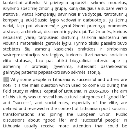
konkrečiai atitenka ši privilegija apibrėžti sėkmės modelius,
išryškino specifinę žmonių grupę, kurią daugiausia sudarė verslo
atstovai, vietos kompanijų savininkai ir valdytojai, tarptautinių
kompanijų aukščiausio lygio vadovai ir darbuotojai, jų šeimų
nariai, taip pat visuomenėje gerai žinomi pramogų pramonės
atstovai, architektai, dizaineriai ir gydytojai. Tai žmonės, kuriuos
nepaisant įvairių tarpusavio skirtumų išsiskiria aukštesniu nei
vidutinis materialinės gerovės lygiu. Tyrimo tikslui pasiekti buvo
stebėtos šių asmenų kasdienės praktikos ir simbolinės
savireprezentacijos strategijos, kuriomis įtvirtinamas socialinio
elito statusas, taip pat atlikti biografiniai interviu apie jų
asmeninį ir profesinį gyvenimą, suteikiant pašnekovams
galimybę patiems papasakoti savo sėkmės istoriją.
Why some people in Lithuania is successful and others are
EN
not? It is the main question which used to come up during the
field study in Vilnius, capital of Lithuania, in 2005-2006. The aim
of this study was to reveal how cultural categories of "good life"
and "success", and social roles, especially of the elite, are
defined and reviewed in the context of Lithuanian post-socialist
transformations and joining the European Union. Public
discussions about "good life" and "successful people" in
Lithuania usually receive more attention than could be