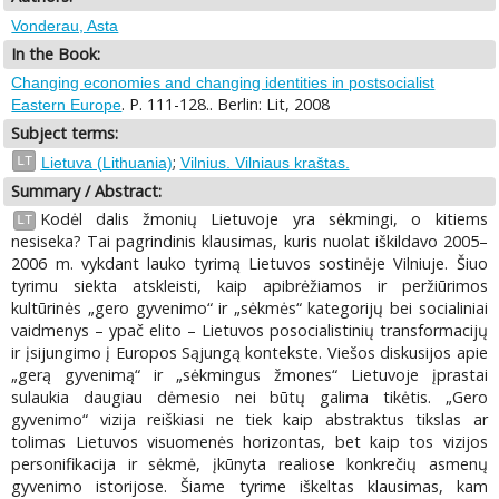
Vonderau, Asta
In the Book:
Changing economies and changing identities in postsocialist
. P. 111-128.. Berlin: Lit, 2008
Eastern Europe
Subject terms:
;
LT
Lietuva (Lithuania)
Vilnius. Vilniaus kraštas.
Summary / Abstract:
Kodėl dalis žmonių Lietuvoje yra sėkmingi, o kitiems
LT
nesiseka? Tai pagrindinis klausimas, kuris nuolat iškildavo 2005–
2006 m. vykdant lauko tyrimą Lietuvos sostinėje Vilniuje. Šiuo
tyrimu siekta atskleisti, kaip apibrėžiamos ir peržiūrimos
kultūrinės „gero gyvenimo“ ir „sėkmės“ kategorijų bei socialiniai
vaidmenys – ypač elito – Lietuvos posocialistinių transformacijų
ir įsijungimo į Europos Sąjungą kontekste. Viešos diskusijos apie
„gerą gyvenimą“ ir „sėkmingus žmones“ Lietuvoje įprastai
sulaukia daugiau dėmesio nei būtų galima tikėtis. „Gero
gyvenimo“ vizija reiškiasi ne tiek kaip abstraktus tikslas ar
tolimas Lietuvos visuomenės horizontas, bet kaip tos vizijos
personifikacija ir sėkmė, įkūnyta realiose konkrečių asmenų
gyvenimo istorijose. Šiame tyrime iškeltas klausimas, kam