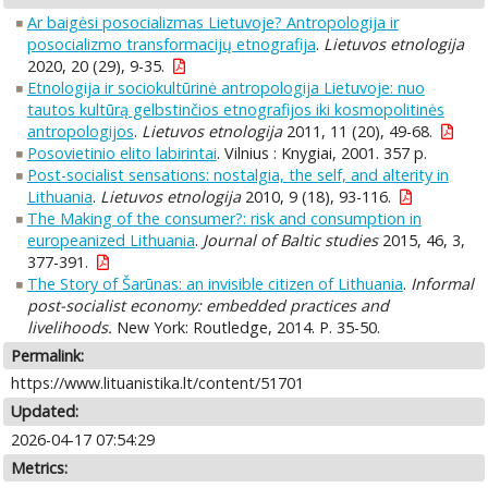
Ar baigėsi posocializmas Lietuvoje? Antropologija ir
posocializmo transformacijų etnografija
.
Lietuvos etnologija
2020, 20 (29), 9-35.
Etnologija ir sociokultūrinė antropologija Lietuvoje: nuo
tautos kultūrą gelbstinčios etnografijos iki kosmopolitinės
antropologijos
.
Lietuvos etnologija
2011, 11 (20), 49-68.
Posovietinio elito labirintai
. Vilnius : Knygiai, 2001. 357 p.
Post-socialist sensations: nostalgia, the self, and alterity in
Lithuania
.
Lietuvos etnologija
2010, 9 (18), 93-116.
The Making of the consumer?: risk and consumption in
europeanized Lithuania
.
Journal of Baltic studies
2015, 46, 3,
377-391.
The Story of Šarūnas: an invisible citizen of Lithuania
.
Informal
post-socialist economy: embedded practices and
livelihoods.
New York: Routledge, 2014. P. 35-50.
Permalink:
https://www.lituanistika.lt/content/51701
Updated:
2026-04-17 07:54:29
Metrics: