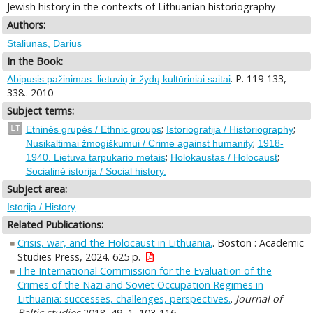
Jewish history in the contexts of Lithuanian historiography
Authors:
Staliūnas, Darius
In the Book:
. P. 119-133,
Abipusis pažinimas: lietuvių ir žydų kultūriniai saitai
338.. 2010
Subject terms:
;
;
LT
Etninės grupės / Ethnic groups
Istoriografija / Historiography
;
Nusikaltimai žmogiškumui / Crime against humanity
1918-
;
;
1940. Lietuva tarpukario metais
Holokaustas / Holocaust
Socialinė istorija / Social history.
Subject area:
Istorija / History
Related Publications:
Crisis, war, and the Holocaust in Lithuania.
. Boston : Academic
Studies Press, 2024. 625 p.
The International Commission for the Evaluation of the
Crimes of the Nazi and Soviet Occupation Regimes in
Lithuania: successes, challenges, perspectives.
.
Journal of
Baltic studies
2018, 49, 1, 103-116.