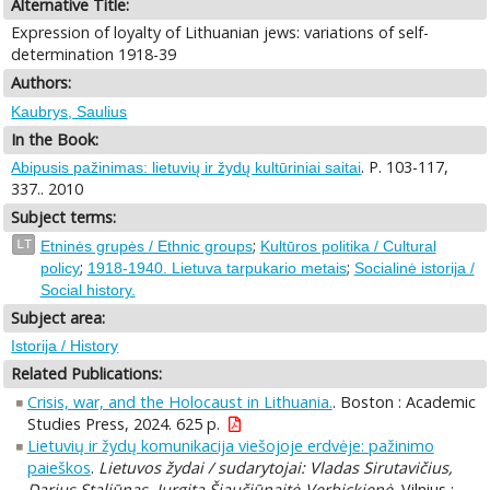
Alternative Title:
Expression of loyalty of Lithuanian jews: variations of self-
determination 1918-39
Authors:
Kaubrys, Saulius
In the Book:
. P. 103-117,
Abipusis pažinimas: lietuvių ir žydų kultūriniai saitai
337.. 2010
Subject terms:
;
LT
Etninės grupės / Ethnic groups
Kultūros politika / Cultural
;
;
policy
1918-1940. Lietuva tarpukario metais
Socialinė istorija /
Social history.
Subject area:
Istorija / History
Related Publications:
Crisis, war, and the Holocaust in Lithuania.
. Boston : Academic
Studies Press, 2024. 625 p.
Lietuvių ir žydų komunikacija viešojoje erdvėje: pažinimo
paieškos
.
Lietuvos žydai / sudarytojai: Vladas Sirutavičius,
Darius Staliūnas, Jurgita Šiaučiūnaitė-Verbickienė.
Vilnius :