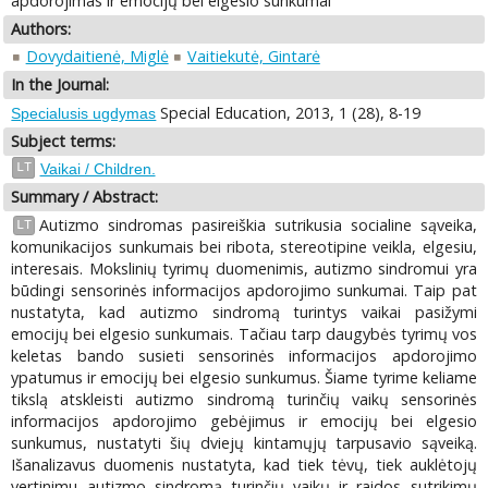
apdorojimas ir emocijų bei elgesio sunkumai
Authors:
Dovydaitienė, Miglė
Vaitiekutė, Gintarė
In the Journal:
Special Education, 2013, 1 (28), 8-19
Specialusis ugdymas
Subject terms:
LT
Vaikai / Children.
Summary / Abstract:
Autizmo sindromas pasireiškia sutrikusia socialine sąveika,
LT
komunikacijos sunkumais bei ribota, stereotipine veikla, elgesiu,
interesais. Mokslinių tyrimų duomenimis, autizmo sindromui yra
būdingi sensorinės informacijos apdorojimo sunkumai. Taip pat
nustatyta, kad autizmo sindromą turintys vaikai pasižymi
emocijų bei elgesio sunkumais. Tačiau tarp daugybės tyrimų vos
keletas bando susieti sensorinės informacijos apdorojimo
ypatumus ir emocijų bei elgesio sunkumus. Šiame tyrime keliame
tikslą atskleisti autizmo sindromą turinčių vaikų sensorinės
informacijos apdorojimo gebėjimus ir emocijų bei elgesio
sunkumus, nustatyti šių dviejų kintamųjų tarpusavio sąveiką.
Išanalizavus duomenis nustatyta, kad tiek tėvų, tiek auklėtojų
vertinimu autizmo sindromą turinčių vaikų ir raidos sutrikimų