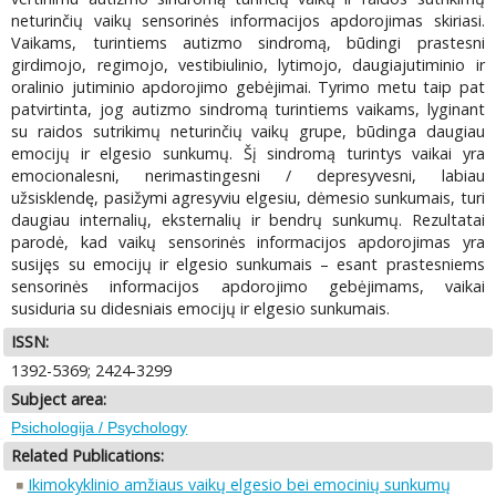
neturinčių vaikų sensorinės informacijos apdorojimas skiriasi.
Vaikams, turintiems autizmo sindromą, būdingi prastesni
girdimojo, regimojo, vestibiulinio, lytimojo, daugiajutiminio ir
oralinio jutiminio apdorojimo gebėjimai. Tyrimo metu taip pat
patvirtinta, jog autizmo sindromą turintiems vaikams, lyginant
su raidos sutrikimų neturinčių vaikų grupe, būdinga daugiau
emocijų ir elgesio sunkumų. Šį sindromą turintys vaikai yra
emocionalesni, nerimastingesni / depresyvesni, labiau
užsisklendę, pasižymi agresyviu elgesiu, dėmesio sunkumais, turi
daugiau internalių, eksternalių ir bendrų sunkumų. Rezultatai
parodė, kad vaikų sensorinės informacijos apdorojimas yra
susijęs su emocijų ir elgesio sunkumais – esant prastesniems
sensorinės informacijos apdorojimo gebėjimams, vaikai
susiduria su didesniais emocijų ir elgesio sunkumais.
ISSN:
1392-5369; 2424-3299
Subject area:
Psichologija / Psychology
Related Publications:
Ikimokyklinio amžiaus vaikų elgesio bei emocinių sunkumų