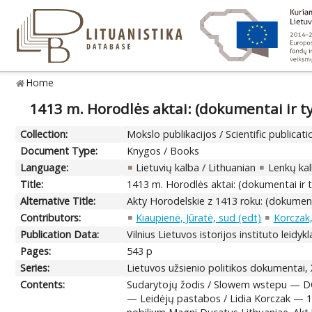
Home
1413 m. Horodlės aktai: (dokumentai ir ty
Collection:
Mokslo publikacijos / Scientific publicati
Document Type:
Knygos / Books
Language:
Lietuvių kalba / Lithuanian
Lenkų kal
Title:
1413 m. Horodlės aktai: (dokumentai ir t
Alternative Title:
Akty Horodelskie z 1413 roku: (dokument
Contributors:
Kiaupienė, Jūratė, sud (edt)
Korczak,
Publication Data:
Vilnius Lietuvos istorijos instituto leidykl
Pages:
543 p
Series:
Lietuvos užsienio politikos dokumentai, X
Contents:
Sudarytojų žodis / Slowem wstepu — DO
— Leidėjų pastabos / Lidia Korczak — 1.