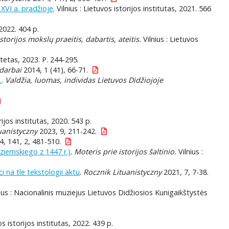
XVI a. pradžioje
. Vilnius : Lietuvos istorijos institutas, 2021. 566
2022. 404 p.
torijos mokslų praeitis, dabartis, ateitis.
Vilnius : Lietuvos
tetas, 2023. P. 244-295.
darbai
2014, 1 (41), 66-71.
.
.
Valdžia, luomas, individas Lietuvos Didžiojoje
orijos institutas, 2020. 543 p.
uanistyczny
2023, 9, 211-242.
, 141, 2, 481-510.
ziemskiego z 1447 r.)
.
Moteris prie istorijos šaltinio.
Vilnius :
i na tle tekstologii aktu
.
Rocznik Lituanistyczny
2021, 7, 7-38.
ius : Nacionalinis muziejus Lietuvos Didžiosios Kunigaikštystės
vos istorijos institutas, 2022. 439 p.