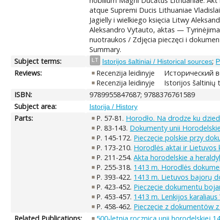
nobilium Magni Ducatus Lithuaniae. Akt 
atque Supremi Ducis Lithuaniae Vladisla
Jagielly i wielkiego księcia Litwy Aleksa
Aleksandro Vytauto, aktas — Tyrinėjim
nuotraukos / Zdjęcia pieczęci i dokumen
Summary.
Subject terms:
;
LT
Istorijos šaltiniai / Historical sources
P
Reviews:
Recenzija leidinyje
Исторический вес
Recenzija leidinyje
Istorijos šaltinių
ISBN:
9789955847687; 9788376761589
Subject area:
Istorija / History
Parts:
P. 57-81.
Horodło. Na drodze ku dziedz
P. 83-143.
Dokumenty unii Horodelskie
P. 145-172.
Pieczęcie polskie przy dok
P. 173-210.
Horodlės aktai ir Lietuvos 
P. 211-254.
Akta horodelskie a heraldy
P. 255-318.
1413 m. Horodlės dokume
P. 393-422.
1413 m. Lietuvos bajorų 
P. 423-452.
Pieczęcie dokumentu bojar
P. 453-457.
1413 m. Lenkijos karaliaus
P. 458-462.
Pieczęcie z dokumentöw z 1
Related Publications:
500-letnia rocznica unii horodelskiej 