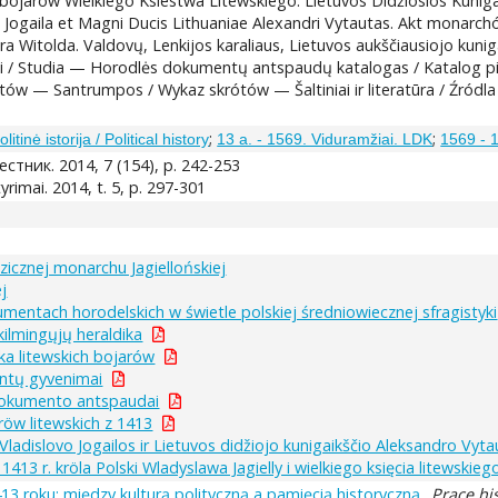
bojarów Wielkiego Ksiestwa Litewskiego. Lietuvos Didžiosios Kunig
i Jogaila et Magni Ducis Lithuaniae Alexandri Vytautas. Akt monarchó
ndra Witolda. Valdovų, Lenkijos karaliaus, Lietuvos aukščiausiojo kunig
ai / Studia — Horodlės dokumentų antspaudų katalogas / Katalog
tów — Santrumpos / Wykaz skrótów — Šaltiniai ir literatūra / Źródl
;
;
olitinė istorija / Political history
13 a. - 1569. Viduramžiai. LDK
1569 - 1
тник. 2014, 7 (154), p. 242-253
 tyrimai. 2014, t. 5, p. 297-301
icznej monarchu Jagiellońskiej
j
umentach horodelskich w świetle polskiej średniowiecznej sfragistyki
kilmingųjų heraldika
ka litewskich bojarów
ntų gyvenimai
dokumento antspaudai
öw litewskich z 1413
 Vladislovo Jogailos ir Lietuvos didžiojo kunigaikščio Aleksandro V
413 r. kröla Polski Wladyslawa Jagielly i wielkiego księcia litewskie
1413 roku: między kulturą polityczną a pamięcią historyczną.
.
Prace hi