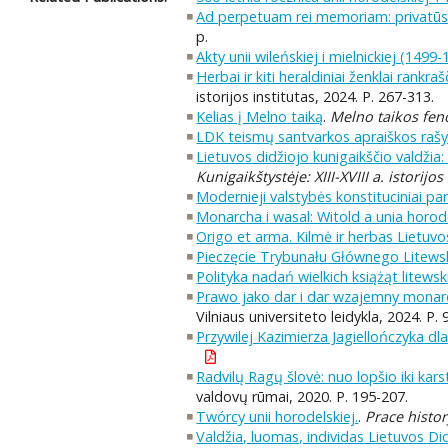
Ad perpetuam rei memoriam: privatūs d
p.
Akty unii wileńskiej i mielnickiej (1499
Herbai ir kiti heraldiniai ženklai rankr
istorijos institutas, 2024. P. 267-313.
Kelias į Melno taiką
.
Melno taikos fe
LDK teismų santvarkos apraiškos raš
Lietuvos didžiojo kunigaikščio valdžia: i
Kunigaikštystėje: XIII-XVIII a. istorijos
Modernieji valstybės konstituciniai p
Monarcha i wasal: Witold a unia horod
Origo et arma. Kilmė ir herbas Lietuvo
Pieczęcie Trybunału Głównego Litewski
Polityka nadań wielkich książąt litew
Prawo jako dar i dar wzajemny monarc
Vilniaus universiteto leidykla, 2024. P. 
Przywilej Kazimierza Jagiellończyka dl
Radvilų Ragų šlovė: nuo lopšio iki kars
valdovų rūmai, 2020. P. 195-207.
Twórcy unii horodelskiej.
.
Prace histo
Valdžia, luomas, individas Lietuvos Didž