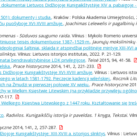
okumentai Lietuvos Didžiojoje Kunigaikštystėje XIV a. pabaigoje - 
-1501): dokumenty i studia.
. Kraków : Polska Akademia Umiejętności, 
aščių puošyboje XVI-XVIII amžiuje.
.
Joachimas Lelewelis ir pagalbinių is
nomenas - Sūduvos saugumo raida.
Vilnius : Mykolo Romerio universi
ytiniuose teisės dokumentuose 1387–1529 m.
.
Jaunųjų mokslininkų 
deologiniai šaltiniai, sklaida ir atspindžiai politinėje mintyje XIII-XVI a
 slinktys.
Vilnius: Lietuvos istorijos institutas, 2022. P. 21-129.
amatai bendravalstybinėse LDK privilegijose
.
Teisė
2015, 94, 41-58.
elska.
.
Prace historyczne
2014, 141, 2, 221-233.
s Didžiojoje Kunigaikštystėje XVI-XVIII amžiuje
. Vilnius : Lietuvos ist
ego w latach 1581-1792. Pieczęcie kadencji wileńskiej.
.
Rocznik Lit
skich na Żmudzi w pierwszej połowie XV wieku.
.
Prace historyczne
2014
hy w Wielkim Księstwie Litewskim (na przykładzie przywileju ogólno
97-117.
a Wielkiego Księstwa Litewskiego z 1447 roku. Kształtowanie się treśc
to
.
Radvilos. Kunigaikščių istorija ir paveldas. 1 knyga, Tekstai.
Viln
ryczne
2014, 141, 2, 257-287.
iojoje Kunigaikštystėje: XIII-XVIII a. istorijos slinktys
. Vilnius : Lietu