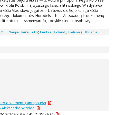
aikštystės bajorų aktas — 3. Actum principum, Regis Poloniae
w, króla Polski i najwyzszego księcia litewskiego Wladyslawa
aikščio Vladislovo Jogailos ir Lietuvos didžiojo kunigaikščio
 pieczęci dokumentów Horodelskich — Antspaudų ir dokumenų
a i literatura — Asmenvardžių rodyklė / Index osobowy –
;
;
795. Naujieji laikai. ATR
Lenkija (Poland)
Lietuva (Lithuania).
ytauto dokumentų antspaudai
go Aleksandra Witolda
storyczne
2014, 141, 2, 395-407.