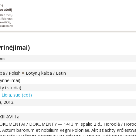
rinėjimai)
ons
ba / Polish
Lotynų kalba / Latin
yrinėjimai)
y i studia)
 Lidia, sud (edt)
a, 2013.
III-XVIII a
KUMENTAI / DOKUMENTY — 1413 m. spalio 2 d., Horodlė / Horodlo,
 Actum baronum et nobilium Regni Poloniae. Akt szlachty Królestwa