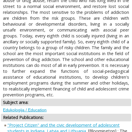
abuse or drug abuse, return the child who has long lived in the
street to a normal social environment, and restore lost social
relationships. The most sensitive to the problems of addiction
are children from the risk groups. These are children with
behavioural or developmental disorders, living in a socially
unsafe environment, or communicating with asocial peer
groups. Today, every eighth child is socially injured (living in an
ancillary or socially supported family). So, every eighth child of a
country belongs to a group of risky children. The family and the
school are the most important social institutions in the field of
prevention of drug addiction. The school and other educational
institutions can do most of all in early prevention. It is necessary
to further expand the functions of social-pedagogical
assistance of educational institutions, to develop children's
employment programs during the summer and other holidays,
to realistically implement financing of child and adolescent crime
prevention programs, etc.
Subject area:
Edukologija / Education
Related Publications:
"Project Citizen" and the civic development of adolescent
students in Indiana, Latvia and Lithuania
. [Bloomington] : The