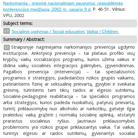
Narkomanija - grėsmė nacionaliniam saugumui: respublikinės
. P. 46-51.. Vilnius:
konferencijos medžiaga, 2002 m. vasario 9 d
VPU, 2002
Subject terms:
;
LT
Socialinis ugdymas / Social education
Vaikai / Children.
Summary / Abstract:
Straipsnyje nagrinėjama narkomanijos prevencija ugdymo
LT
institucijose. Ankstyvoji prevencija – tai plataus profilio visų
krypčių vaikų socializacijos programų, kurios užima vaikus ir
didina vaikų socialinės integracijos galimybes, įgyvendinimas.
Pagalbos prevencija (intervencija) – tai specializuotos
programos ir strategijos, padedančios rizikos grupės vaikams,
patiriantiems fizinę ar seksualinę prievartą, gyvybei ir sveikatai
grėsmę, turintiems tam tikrų raidos ar elgesio sutrikimų.
Socialinė-pedagoginė reabilitacija – tai specialios programos
arba strategijos, kurios padeda nusikaltusį, patyrusį prievartą,
turintį priklausomybę nuo alkoholio ar narkotikų, gatvėje ilgai
praleidusį vaiką grąžinti į normalią socialinę aplinką, atstatyti
prarastus socialinius ryšius. Jautriausi priklausomybės
problemoms yra rizikos grupei priklausantys vaikai. Tai vaikai,
turintys elgesio ar raidos sutrikimų, gyvenantys socialiai