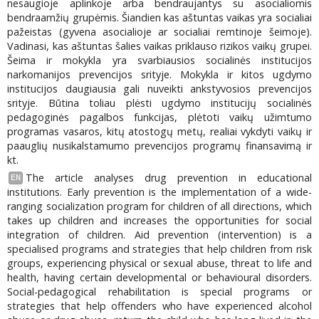
nesaugioje aplinkoje arba bendraujantys su asocialiomis
bendraamžių grupėmis. Šiandien kas aštuntas vaikas yra socialiai
pažeistas (gyvena asocialioje ar socialiai remtinoje šeimoje).
Vadinasi, kas aštuntas šalies vaikas priklauso rizikos vaikų grupei.
Šeima ir mokykla yra svarbiausios socialinės institucijos
narkomanijos prevencijos srityje. Mokykla ir kitos ugdymo
institucijos daugiausia gali nuveikti ankstyvosios prevencijos
srityje. Būtina toliau plėsti ugdymo institucijų socialinės
pedagoginės pagalbos funkcijas, plėtoti vaikų užimtumo
programas vasaros, kitų atostogų metų, realiai vykdyti vaikų ir
paauglių nusikalstamumo prevencijos programų finansavimą ir
kt.
The article analyses drug prevention in educational
EN
institutions. Early prevention is the implementation of a wide-
ranging socialization program for children of all directions, which
takes up children and increases the opportunities for social
integration of children. Aid prevention (intervention) is a
specialised programs and strategies that help children from risk
groups, experiencing physical or sexual abuse, threat to life and
health, having certain developmental or behavioural disorders.
Social-pedagogical rehabilitation is special programs or
strategies that help offenders who have experienced alcohol