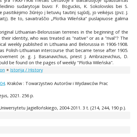
is yra 1906-1908 metais Lietuvoje ir Baltarusijoje spausdintas
o leidinio sudarytojai buvo: F. Boguckis, K. Sokolovskis bei S.
asitikėjimo žiūrėjo į lietuvių tautinį sąjūdį, jo veikėjus (pvz. J.
aitį). Be to, savaitraščio „Plotka Wileńska“ puslapiuose galima
riginal Lithuanian-Belorussian terrenes in the beginning of the
heir identity, who was treated as "native" or as a "rival"? The
rical weekly published in Lithuania and Belorussia in 1906-1908.
 was Polish-Lithuanian intercourse that became tense after 1905.
ement (e. g. J. Basanavichius, priest J. Ambrazevichius, D.
e could be found on the pages of weekly "Plotka Wileńska".
ion
Istorija / History
904
. Kraków : Towarzystwo Autorów i Wydawców Prac
ejus, 2021. 256 p.
iwersytetu Jagiellońskiego, 2004-2011. 3 t. (214, 244, 190 p.).