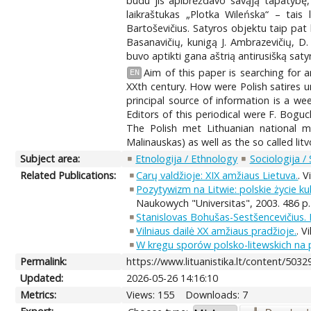
būdu jis apibrėždavo savąją tapatybę, 
laikraštukas „Plotka Wileńska“ – tais l
Bartoševičius. Satyros objektu taip pat bu
Basanavičių, kunigą J. Ambrazevičių, D.
buvo aptikti gana aštrią antirusišką saty
Aim of this paper is searching for 
EN
XXth century. How were Polish satires u
principal source of information is a wee
Editors of this periodical were F. Boguc
The Polish met Lithuanian national mo
Malinauskas) as well as the so called li
Subject area:
Etnologija / Ethnology
Sociologija /
Related Publications:
Carų valdžioje: XIX amžiaus Lietuva.
. V
Pozytywizm na Litwie: polskie życie ku
Naukowych "Universitas", 2003. 486 p.
Stanislovas Bohušas-Sestšencevičius. K
Vilniaus dailė XX amžiaus pradžioje.
. V
W kręgu sporów polsko-litewskich na 
Permalink:
https://www.lituanistika.lt/content/5032
Updated:
2026-05-26 14:16:10
Metrics:
Views: 155
Downloads: 7