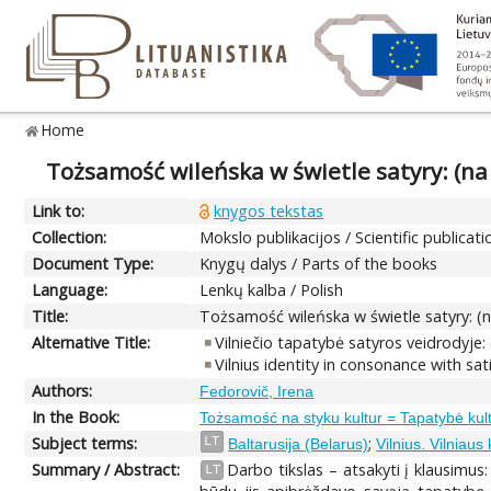
Home
Tożsamość wileńska w świetle satyry: (na
Link to:
knygos tekstas
Collection:
Mokslo publikacijos / Scientific publicati
Document Type:
Knygų dalys / Parts of the books
Language:
Lenkų kalba / Polish
Title:
Tożsamość wileńska w świetle satyry: (
Alternative Title:
Vilniečio tapatybė satyros veidrodyje:
Vilnius identity in consonance with sat
Authors:
Fedorovič, Irena
In the Book:
Tożsamość na styku kultur = Tapatybė kultūr
Subject terms:
;
LT
Baltarusija (Belarus)
Vilnius. Vilniaus
Summary / Abstract:
Darbo tikslas – atsakyti į klausimus
LT