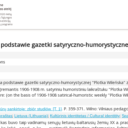
 podstawie gazetki satyryczno-humorystycznej
ons
na podstawie gazetki satyryczno-humorystycznej "Plotka Wileńska" z
 (remiantis 1906-1908 m. satyriniu humoristiniu laikraštuku "Plotka W
ire: (on the basis of 1906-1908 satirical-humoristic weekly "Plotka W
. P. 359-371.. Wilno: Vilniaus pedag
ų sankirtoje: zbiór studiów. [T. 1]
;
;
;
 kraštas
Lietuva (Lithuania)
Kultūrinis identitetas / Cultural identitity
Spa
: kas buvo taip vadinamų senųjų lietuvių-baltarusių žemių XX a. pra