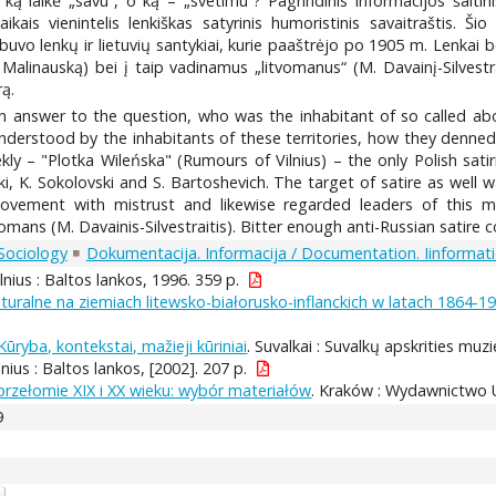
ką laikė „savu“, o ką – „svetimu“? Pagrindinis informacijos šaltin
aikais vienintelis lenkiškas satyrinis humoristinis savaitraštis. Ši
vo lenkų ir lietuvių santykiai, kurie paaštrėjo po 1905 m. Lenkai be p
 Malinauską) bei į taip vadinamus „litvomanus“ (M. Davainį-Silvestr
rą.
an answer to the question, who was the inhabitant of so called abo
nderstood by the inhabitants of these territories, how they denned t
kly – "Plotka Wileńska" (Rumours of Vilnius) – the only Polish sati
ki, K. Sokolovski and S. Bartoshevich. The target of satire as well
vement with mistrust and likewise regarded leaders of this mov
tvomans (M. Davainis-Silvestraitis). Bitter enough anti-Russian satir
 Sociology
Dokumentacija. Informacija / Documentation. Iinformat
ilnius : Baltos lankos, 1996. 359 p.
lturalne na ziemiach litewsko-białorusko-inflanckich w latach 1864-1
ūryba, kontekstai, mažieji kūriniai
. Suvalkai : Suvalkų apskrities muzi
ilnius : Baltos lankos, [2002]. 207 p.
przełomie XIX i XX wieku: wybór materiałów
. Kraków : Wydawnictwo Un
9