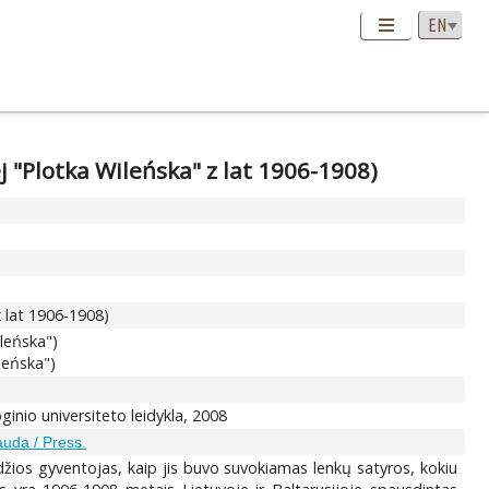
 "Plotka Wileńska" z lat 1906-1908)
 lat 1906-1908)
ileńska")
ileńska")
oginio universiteto leidykla, 2008
uda / Press.
džios gyventojas, kaip jis buvo suvokiamas lenkų satyros, kokiu