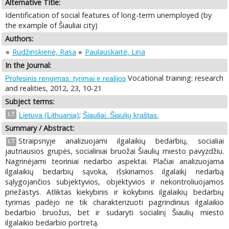
Alternative Title:
Identification of social features of long-term unemployed (by
the example of Šiauliai city)
Authors:
Rudžinskienė, Rasa
Paulauskaitė, Lina
In the Journal:
Vocational training: research
Profesinis rengimas: tyrimai ir realijos
and realities, 2012, 23, 10-21
Subject terms:
;
LT
Lietuva (Lithuania)
Šiauliai. Šiaulių kraštas.
Summary / Abstract:
Straipsnyje analizuojami ilgalaikių bedarbių, socialiai
LT
jautriausios grupės, socialiniai bruožai Šiaulių miesto pavyzdžiu.
Nagrinėjami teoriniai nedarbo aspektai. Plačiai analizuojama
ilgalaikių bedarbių sąvoka, išskiriamos ilgalaikį nedarbą
sąlygojančios subjektyvios, objektyvios ir nekontroliuojamos
priežastys. Atliktas kiekybinis ir kokybinis ilgalaikių bedarbių
tyrimas padėjo ne tik charakterizuoti pagrindinius ilgalaikio
bedarbio bruožus, bet ir sudaryti socialinį Šiaulių miesto
ilgalaikio bedarbio portretą.