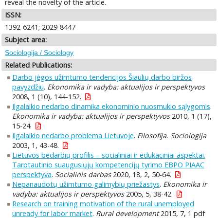
reveal the novelty of the article.
ISSN:
1392-6241; 2029-8447
Subject area:
Sociologija / Sociology
Related Publications:
Darbo jėgos užimtumo tendencijos Šiaulių darbo biržos
pavyzdžiu
.
Ekonomika ir vadyba: aktualijos ir perspektyvos
2008, 1 (10), 144-152.
Ilgalaikio nedarbo dinamika ekonominio nuosmukio sąlygomis
.
Ekonomika ir vadyba: aktualijos ir perspektyvos
2010, 1 (17),
15-24.
Ilgalaikio nedarbo problema Lietuvoje
.
Filosofija. Sociologija
2003, 1, 43-48.
Lietuvos bedarbių profilis – socialiniai ir edukaciniai aspektai.
Tarptautinio suaugusiųjų kompetencijų tyrimo EBPO PIAAC
perspektyva
.
Socialinis darbas
2020, 18, 2, 50-64.
Nepanaudotų užimtumo galimybių priežastys
.
Ekonomika ir
vadyba: aktualijos ir perspektyvos
2005, 5, 38-42.
Research on training motivation of the rural unemployed
unready for labor market
.
Rural development
2015, 7, 1 pdf