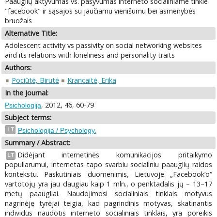
Paauglių aktyvumas vs. pasyvumas interneto socialiniame tinkle
"facebook" ir sąsajos su jaučiamu vienišumu bei asmenybės
bruožais
Alternative Title:
Adolescent activity vs passivity on social networking websites
and its relations with loneliness and personality traits
Authors:
Pociūtė, Birutė
Krancaitė, Erika
In the Journal:
, 2012, 46, 60-79
Psichologija
Subject terms:
LT
Psichologija / Psychology.
Summary / Abstract:
Didėjant internetinės komunikacijos pritaikymo
LT
populiarumui, internetas tapo svarbiu socialiniu paauglių raidos
kontekstu. Paskutiniais duomenimis, Lietuvoje „Facebook’o“
vartotojų yra jau daugiau kaip 1 mln., o penktadalis jų – 13–17
metų paaugliai. Naudojimosi socialiniais tinklais motyvus
nagrinėję tyrėjai teigia, kad pagrindinis motyvas, skatinantis
individus naudotis interneto socialiniais tinklais, yra poreikis