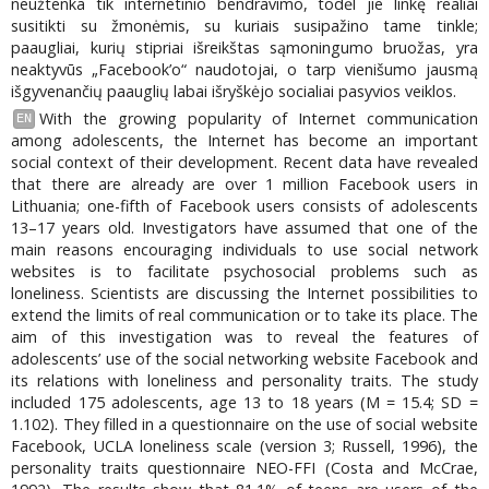
neužtenka tik internetinio bendravimo, todėl jie linkę realiai
susitikti su žmonėmis, su kuriais susipažino tame tinkle;
paaugliai, kurių stipriai išreikštas sąmoningumo bruožas, yra
neaktyvūs „Facebook’o“ naudotojai, o tarp vienišumo jausmą
išgyvenančių paauglių labai išryškėjo socialiai pasyvios veiklos.
With the growing popularity of Internet communication
EN
among adolescents, the Internet has become an important
social context of their development. Recent data have revealed
that there are already are over 1 million Facebook users in
Lithuania; one-fifth of Facebook users consists of adolescents
13–17 years old. Investigators have assumed that one of the
main reasons encouraging individuals to use social network
websites is to facilitate psychosocial problems such as
loneliness. Scientists are discussing the Internet possibilities to
extend the limits of real communication or to take its place. The
aim of this investigation was to reveal the features of
adolescents’ use of the social networking website Facebook and
its relations with loneliness and personality traits. The study
included 175 adolescents, age 13 to 18 years (M = 15.4; SD =
1.102). They filled in a questionnaire on the use of social website
Facebook, UCLA loneliness scale (version 3; Russell, 1996), the
personality traits questionnaire NEO-FFI (Costa and McCrae,