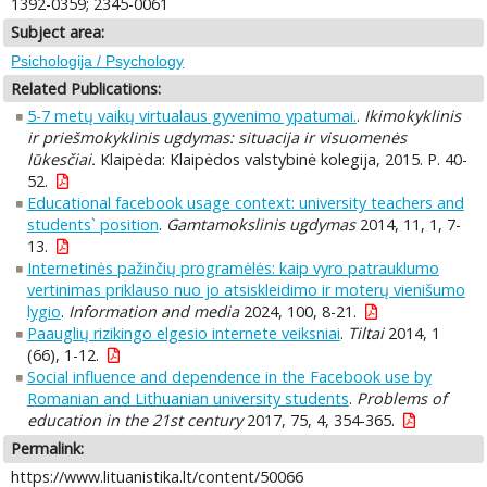
1392-0359; 2345-0061
Subject area:
Psichologija / Psychology
Related Publications:
5-7 metų vaikų virtualaus gyvenimo ypatumai.
.
Ikimokyklinis
ir priešmokyklinis ugdymas: situacija ir visuomenės
lūkesčiai.
Klaipėda: Klaipėdos valstybinė kolegija, 2015. P. 40-
52.
Educational facebook usage context: university teachers and
students` position
.
Gamtamokslinis ugdymas
2014, 11, 1, 7-
13.
Internetinės pažinčių programėlės: kaip vyro patrauklumo
vertinimas priklauso nuo jo atsiskleidimo ir moterų vienišumo
lygio
.
Information and media
2024, 100, 8-21.
Paauglių rizikingo elgesio internete veiksniai
.
Tiltai
2014, 1
(66), 1-12.
Social influence and dependence in the Facebook use by
Romanian and Lithuanian university students
.
Problems of
education in the 21st century
2017, 75, 4, 354-365.
Permalink:
https://www.lituanistika.lt/content/50066