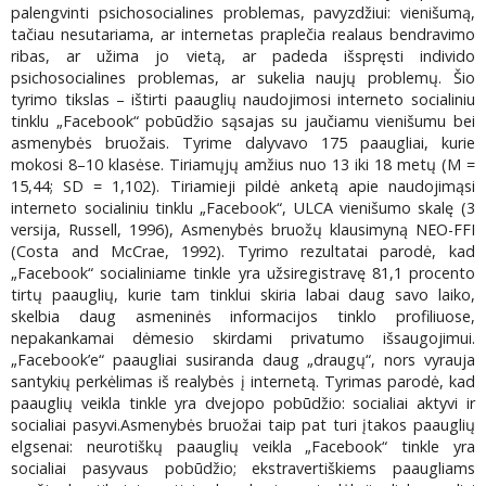
palengvinti psichosocialines problemas, pavyzdžiui: vienišumą,
tačiau nesutariama, ar internetas praplečia realaus bendravimo
ribas, ar užima jo vietą, ar padeda išspręsti individo
psichosocialines problemas, ar sukelia naujų problemų. Šio
tyrimo tikslas – ištirti paauglių naudojimosi interneto socialiniu
tinklu „Facebook“ pobūdžio sąsajas su jaučiamu vienišumu bei
asmenybės bruožais. Tyrime dalyvavo 175 paaugliai, kurie
mokosi 8–10 klasėse. Tiriamųjų amžius nuo 13 iki 18 metų (M =
15,44; SD = 1,102). Tiriamieji pildė anketą apie naudojimąsi
interneto socialiniu tinklu „Facebook“, ULCA vienišumo skalę (3
versija, Russell, 1996), Asmenybės bruožų klausimyną NEO-FFI
(Costa and McCrae, 1992). Tyrimo rezultatai parodė, kad
„Facebook“ socialiniame tinkle yra užsiregistravę 81,1 procento
tirtų paauglių, kurie tam tinklui skiria labai daug savo laiko,
skelbia daug asmeninės informacijos tinklo profiliuose,
nepakankamai dėmesio skirdami privatumo išsaugojimui.
„Facebook’e“ paaugliai susiranda daug „draugų“, nors vyrauja
santykių perkėlimas iš realybės į internetą. Tyrimas parodė, kad
paauglių veikla tinkle yra dvejopo pobūdžio: socialiai aktyvi ir
socialiai pasyvi.Asmenybės bruožai taip pat turi įtakos paauglių
elgsenai: neurotiškų paauglių veikla „Facebook“ tinkle yra
socialiai pasyvaus pobūdžio; ekstravertiškiems paaugliams