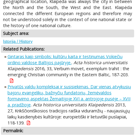
geographical location, Klaipėda was always the city in between
the North and the South, the West and the East. Klaipėda
connected the different European regions and therefore may
not be understood solely in the context of one national state or
the history of one national culture.
Subject area:
Istorija / History
Related Publications:
Gintaras kaip simbolis: kultūrų kaita ir tęstinumas Vokiečių
ordino valdose Baltijos pajūryje.
.
Acta historica universitatis
Klaipedensis
2016, 33, Verbum movet, exemplum trahit : the
emerging Christian community in the Eastern Baltic, 187-203.
Privatūs valdų kompleksai ir susisiekimas. Dar vienas atvykusių
bajorų evangelikų, bažnyčių fundatorių, žemėvaldos
formavimo aspektas Žemaitijoje XVI a. antrojoje pusėje – XVII
a. pradžioje
.
Acta historica universitatis Klaipedensis
2013,
27, Krikščioniškosios tradicijos raiška viduramžių - naujausiųjų
laikų kasdienybės kultūroje: europietiški ir lietuviški puslapiai,
118-139.
Permalink: