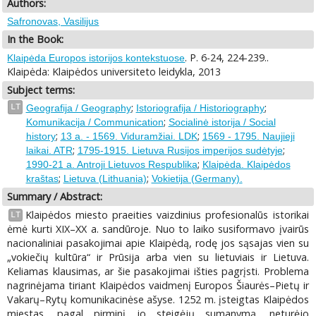
Authors:
Safronovas, Vasilijus
In the Book:
. P. 6-24, 224-239..
Klaipėda Europos istorijos kontekstuose
Klaipėda: Klaipėdos universiteto leidykla, 2013
Subject terms:
;
;
LT
Geografija / Geography
Istoriografija / Historiography
;
Komunikacija / Communication
Socialinė istorija / Social
;
;
history
13 a. - 1569. Viduramžiai. LDK
1569 - 1795. Naujieji
;
;
laikai. ATR
1795-1915. Lietuva Rusijos imperijos sudėtyje
;
1990-21 a. Antroji Lietuvos Respublika
Klaipėda. Klaipėdos
;
;
kraštas
Lietuva (Lithuania)
Vokietija (Germany).
Summary / Abstract:
Klaipėdos miesto praeities vaizdinius profesionalūs istorikai
LT
ėmė kurti XIX–XX a. sandūroje. Nuo to laiko susiformavo įvairūs
nacionaliniai pasakojimai apie Klaipėdą, rodę jos sąsajas vien su
„vokiečių kultūra“ ir Prūsija arba vien su lietuviais ir Lietuva.
Keliamas klausimas, ar šie pasakojimai išties pagrįsti. Problema
nagrinėjama tiriant Klaipėdos vaidmenį Europos Šiaurės–Pietų ir
Vakarų–Rytų komunikacinėse ašyse. 1252 m. įsteigtas Klaipėdos
miestas, pagal pirminį jo steigėjų sumanymą, neturėjo