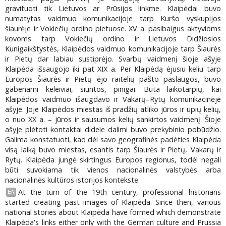
gravituoti tik Lietuvos ar Prūsijos linkme. Klaipėdai buvo
numatytas vaidmuo komunikacijoje tarp Kuršo vyskupijos
šiaurėje ir Vokiečių ordino pietuose. XV a. pasibaigus aktyvioms
kovoms tarp Vokiečių ordino ir Lietuvos Didžiosios
Kunigaikštystės, Klaipėdos vaidmuo komunikacijoje tarp Šiaurės
ir Pietų dar labiau sustiprėjo. Svarbų vaidmenį šioje ašyje
Klaipėda išsaugojo iki pat XIX a. Per Klaipėdą ėjusiu keliu tarp
Europos Šiaurės ir Pietų ėjo raitelių pašto paslaugos, buvo
gabenami keleiviai, siuntos, pinigai. Būta laikotarpių, kai
Klaipėdos vaidmuo išaugdavo ir Vakarų–Rytų komunikacinėje
ašyje. Joje Klaipėdos miestas iš pradžių atliko jūros ir upių kelių,
o nuo XX a. – jūros ir sausumos kelių sankirtos vaidmenį. Šioje
ašyje plėtoti kontaktai didele dalimi buvo prekybinio pobūdžio.
Galima konstatuoti, kad dėl savo geografinės padėties Klaipėda
visą laiką buvo miestas, esantis tarp Šiaurės ir Pietų, Vakarų ir
Rytų. Klaipėda jungė skirtingus Europos regionus, todėl negali
būti suvokiama tik vienos nacionalinės valstybės arba
nacionalinės kultūros istorijos kontekste.
At the turn of the 19th century, professional historians
EN
started creating past images of Klaipėda. Since then, various
national stories about Klaipėda have formed which demonstrate
Klaipėda's links either only with the German culture and Prussia