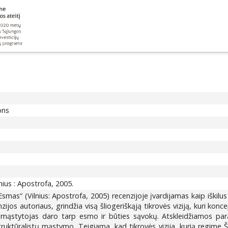
ons
nius : Apostrofa, 2005.
smas“ (Vilnius: Apostrofa, 2005) recenzijoje įvardijamas kaip iškilus l
nzijos autoriaus, grindžia visą šliogeriškąją tikrovės viziją, kuri k
mąstytojas daro tarp esmo ir būties sąvokų. Atskleidžiamos paral
ruktūralistų mąstymo. Teigiama, kad tikrovės vizija, kurią regime Šli