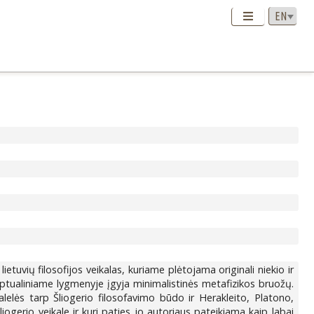
ietuvių filosofijos veikalas, kuriame plėtojama originali niekio ir
onceptualiniame lygmenyje įgyja minimalistinės metafizikos bruožų.
elės tarp Šliogerio filosofavimo būdo ir Herakleito, Platono,
ogerio veikale ir kuri paties jo autoriaus pateikiama kaip labai