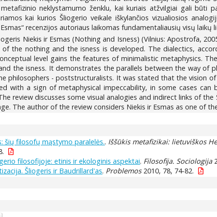
metafizinio neklystamumo ženklu, kai kuriais atžvilgiai gali būti 
amos kai kurios Šliogerio veikale iškylančios vizualiosios analogi
 Esmas“ recenzijos autoriaus laikomas fundamentaliausių visų laikų lie
geris Niekis ir Esmas (Nothing and Isness) (Vilnius: Apostrofa, 200
s of the nothing and the isness is developed. The dialectics, accor
he conceptual level gains the features of minimalistic metaphysics. T
 and the isness. It demonstrates the parallels between the way of 
e philosophers - poststructuralists. It was stated that the vision of
arked with a sign of metaphysical impeccability, in some cases c
The review discusses some visual analogies and indirect links of the Š
age. The author of the review considers Niekis ir Esmas as one of t
s: šių filosofų mąstymo paralelės.
.
Iššūkis metafizikai: lietuviškos He
8.
rio filosofijoje: etinis ir ekologinis aspektai
.
Filosofija. Sociologija
2
izacija. Šliogeris ir Baudrillard'as
.
Problemos
2010, 78, 74-82.