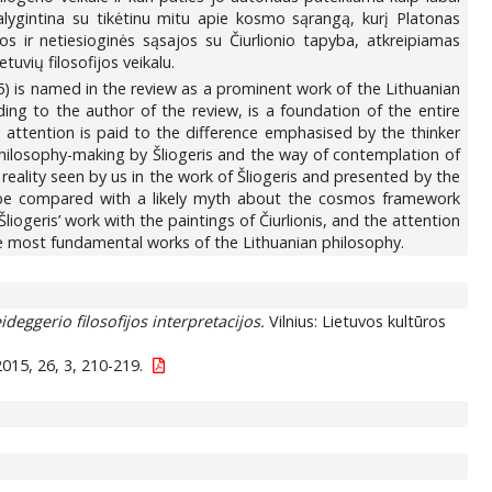
palygintina su tikėtinu mitu apie kosmo sąrangą, kurį Platonas
jos ir netiesioginės sąsajos su Čiurlionio tapyba, atkreipiamas
tuvių filosofijos veikalu.
5) is named in the review as a prominent work of the Lithuanian
ding to the author of the review, is a foundation of the entire
he attention is paid to the difference emphasised by the thinker
philosophy-making by Šliogeris and the way of contemplation of
 reality seen by us in the work of Šliogeris and presented by the
an be compared with a likely myth about the cosmos framework
liogeris’ work with the paintings of Čiurlionis, and the attention
he most fundamental works of the Lithuanian philosophy.
ideggerio filosofijos interpretacijos.
Vilnius: Lietuvos kultūros
015, 26, 3, 210-219.