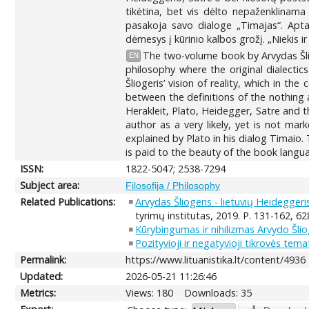
tikėtina, bet vis dėlto nepaženklinama 
pasakoja savo dialoge „Timajas“. Aptari
dėmesys į kūrinio kalbos grožį. „Niekis ir
The two-volume book by Arvydas Šlio
EN
philosophy where the original dialectic
Šliogeris’ vision of reality, which in t
between the definitions of the nothing
Herakleit, Plato, Heidegger, Satre and th
author as a very likely, yet is not m
explained by Plato in his dialog Timaio. 
is paid to the beauty of the book langu
ISSN:
1822-5047; 2538-7294
Subject area:
Filosofija / Philosophy
Related Publications:
Arvydas Šliogeris - lietuvių Heideggeri
tyrimų institutas, 2019. P. 131-162, 62
Kūrybingumas ir nihilizmas Arvydo Šlioge
Pozityvioji ir negatyvioji tikrovės temat
Permalink:
https://www.lituanistika.lt/content/4936
Updated:
2026-05-21 11:26:46
Metrics:
Views: 180
Downloads: 35