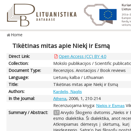
Home
Tikėtinas mitas apie Niekį ir Esmą
Direct Link:
Open Access (CC) BY 4.0
Collection:
Mokslo publikacijos / Scientific publicati
Document Type:
Recenzijos. Anotacijos / Book reviews
Language:
Lietuvių kalba / Lithuanian
Title:
Tikėtinas mitas apie Niekį ir Esmą
Authors:
Kardelis, Naglis
In the Journal:
, 2006, 1, 210-214
Athena
Recenzuojama knyga:
Vil
Niekis ir Esmas
Summary / Abstract:
Arvydo Šliogerio dvitomis „Niekis ir E
LT
esmo dialektika. Ši dialektika, anot rece
Atkreipiamas dėmesys į skirtumą, kurį 
Heideggerio, Satre'o bei filosofų postst