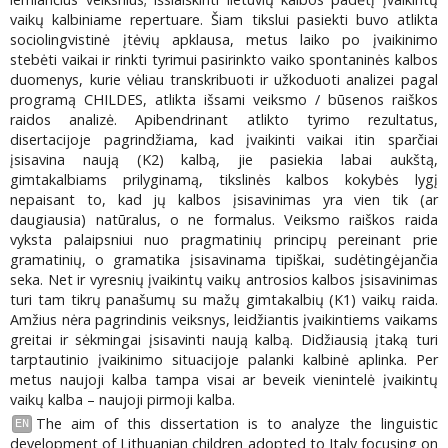
vaikų kalbiniame repertuare. Šiam tikslui pasiekti buvo atlikta
sociolingvistinė įtėvių apklausa, metus laiko po įvaikinimo
stebėti vaikai ir rinkti tyrimui pasirinkto vaiko spontaninės kalbos
duomenys, kurie vėliau transkribuoti ir užkoduoti analizei pagal
programą CHILDES, atlikta išsami veiksmo / būsenos raiškos
raidos analizė. Apibendrinant atlikto tyrimo rezultatus,
disertacijoje pagrindžiama, kad įvaikinti vaikai itin sparčiai
įsisavina naują (K2) kalbą, jie pasiekia labai aukštą,
gimtakalbiams prilyginamą, tikslinės kalbos kokybės lygį
nepaisant to, kad jų kalbos įsisavinimas yra vien tik (ar
daugiausia) natūralus, o ne formalus. Veiksmo raiškos raida
vyksta palaipsniui nuo pragmatinių principų pereinant prie
gramatinių, o gramatika įsisavinama tipiškai, sudėtingėjančia
seka. Net ir vyresnių įvaikintų vaikų antrosios kalbos įsisavinimas
turi tam tikrų panašumų su mažų gimtakalbių (K1) vaikų raida.
Amžius nėra pagrindinis veiksnys, leidžiantis įvaikintiems vaikams
greitai ir sėkmingai įsisavinti naują kalbą. Didžiausią įtaką turi
tarptautinio įvaikinimo situacijoje palanki kalbinė aplinka. Per
metus naujoji kalba tampa visai ar beveik vienintelė įvaikintų
vaikų kalba – naujoji pirmoji kalba.
The aim of this dissertation is to analyze the linguistic
EN
development of Lithuanian children adopted to Italy focusing on