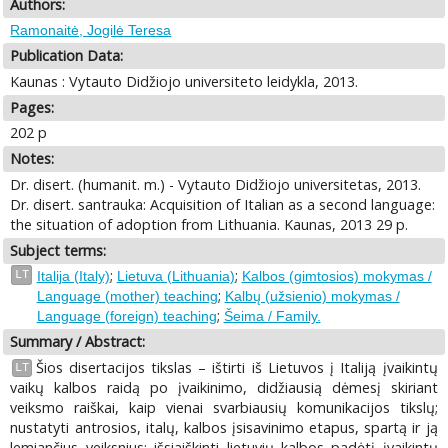
Authors:
Ramonaitė, Jogilė Teresa
Publication Data:
Kaunas : Vytauto Didžiojo universiteto leidykla, 2013.
Pages:
202 p
Notes:
Dr. disert. (humanit. m.) - Vytauto Didžiojo universitetas, 2013.
Dr. disert. santrauka: Acquisition of Italian as a second language:
the situation of adoption from Lithuania. Kaunas, 2013 29 p.
Subject terms:
;
;
LT
Italija (Italy)
Lietuva (Lithuania)
Kalbos (gimtosios) mokymas /
;
Language (mother) teaching
Kalbų (užsienio) mokymas /
;
Language (foreign) teaching
Šeima / Family.
Summary / Abstract:
Šios disertacijos tikslas – ištirti iš Lietuvos į Italiją įvaikintų
LT
vaikų kalbos raidą po įvaikinimo, didžiausią dėmesį skiriant
veiksmo raiškai, kaip vienai svarbiausių komunikacijos tikslų;
nustatyti antrosios, italų, kalbos įsisavinimo etapus, spartą ir ją
lemiančius veiksnius; išsiaiškinti lietuvių kalbos padėtį įvaikintų