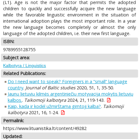
(L1). Age is not the major factor that permits the adopted
children to quickly and successfully acquire the new language
while the favorable linguistic environment in the situation of
international adoption plays the most important role. In a year
the new language becomes completely or almost the only
language of the adopted children, i.e. their new first language.
ISBN:
9789955128755
Subject area:
Kalbotyra / Linguistics
Related Publications:
Do I need want to speak? Foreigners in a “small” language
country
.
Journal of Baltic studies
2020, 51, 1, 35-50.
Jaunų lietuvių kilmės argentiniečių motyvacija mokytis lietuvių
kalbos.
.
Taikomoji kalbotyra
2024, 21, 119-143.
Kaip, kada ir kodėl užmirštama gimtoji kalba?
.
Taikomoji
kalbotyra
2021, 16, 1-24.
Permalink:
https://www.lituanistika.lt/content/49282
Updated: