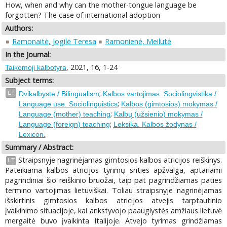
How, when and why can the mother-tongue language be
forgotten? The case of international adoption
Authors:
Ramonaitė, Jogilė Teresa
Ramonienė, Meilutė
In the Journal:
, 2021, 16, 1-24
Taikomoji kalbotyra
Subject terms:
;
LT
Dvikalbystė / Bilingualism
Kalbos vartojimas. Sociolingvistika /
;
Language use. Sociolinguistics
Kalbos (gimtosios) mokymas /
;
Language (mother) teaching
Kalbų (užsienio) mokymas /
;
Language (foreign) teaching
Leksika. Kalbos žodynas /
Lexicon.
Summary / Abstract:
Straipsnyje nagrinėjamas gimtosios kalbos atricijos reiškinys.
LT
Pateikiama kalbos atricijos tyrimų srities apžvalga, aptariami
pagrindiniai šio reiškinio bruožai, taip pat pagrindžiamas paties
termino vartojimas lietuviškai. Toliau straipsnyje nagrinėjamas
išskirtinis gimtosios kalbos atricijos atvejis tarptautinio
įvaikinimo situacijoje, kai ankstyvojo paauglystės amžiaus lietuvė
mergaitė buvo įvaikinta Italijoje. Atvejo tyrimas grindžiamas