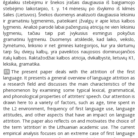
ilgalaikiu stebėjimu ir šnekos įrašais daugiausia iš baigiamojo
stebėjimo laikotarpio, t. y. 14 mėnesių po išvykimo iš kilmės
šalies (Lietuvos). Šnekos duomenys analizuoti daugiausia leksiniu
ir gramatiniu lygmenimis, pateikiant įžvalgų ir apie kitus kalbos
lygmenis. Analizė parodė labai pažengusią atriciją ne vien leksiniu
lygmeniu, tačiau taip pat įvykusius esmingus pokyčius
gramatiniu lygmeniu. Duomenys atskleidė, kad laiko, veikslo,
žymėtumo, linksnio ir net giminės kategorijos, kur yra skirtumų
tarp šių dviejų kalbų, yra paveiktos naujosios dominuojančios
italų kalbos. Raktažodžiai: kalbos atricija, dvikalbystė, lietuvių K1,
leksika, gramatika.
The present paper deals with the attrition of the first
EN
language. It presents a general overview of language attrition as
a research field and discusses the main characteristics of the
phenomenon by examining some typical lexical, grammatical,
and phonological properties of attriters’ speech. Our attention is
drawn here to a variety of factors, such as age, time spent in
the L2 environment, frequency of first language use, language
attitudes, and other aspects that have an impact on language
attrition. The paper also reflects on and motivates the choice of
the term ‘attrition’ in the Lithuanian academic use. The current
empirical analysis focuses on an extreme case of first language