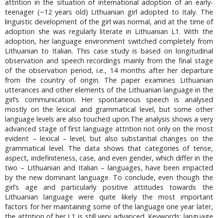
attrition in the situation of international adoption of an early-
teenager (~12 years old) Lithuanian girl adopted to Italy. The
linguistic development of the girl was normal, and at the time of
adoption she was regularly literate in Lithuanian L1. With the
adoption, her language environment switched completely from
Lithuanian to Italian. This case study is based on longitudinal
observation and speech recordings mainly from the final stage
of the observation period, i.e., 14 months after her departure
from the country of origin. The paper examines Lithuanian
utterances and other elements of the Lithuanian language in the
girl’s communication. Her spontaneous speech is analysed
mostly on the lexical and grammatical level, but some other
language levels are also touched upon.The analysis shows a very
advanced stage of first language attrition not only on the most
evident – lexical – level, but also substantial changes on the
grammatical level. The data shows that categories of tense,
aspect, indefiniteness, case, and even gender, which differ in the
two – Lithuanian and Italian – languages, have been impacted
by the new dominant language. To conclude, even though the
girl’s age and particularly positive attitudes towards the
Lithuanian language were quite likely the most important
factors for her maintaining some of the language one year later,
the attrition of her L1 is still very advanced. Keywords: language