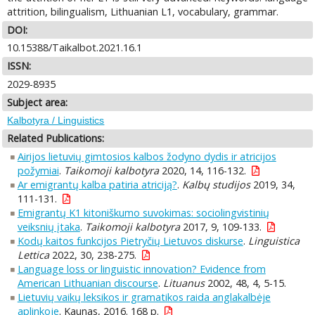
attrition, bilingualism, Lithuanian L1, vocabulary, grammar.
DOI:
10.15388/Taikalbot.2021.16.1
ISSN:
2029-8935
Subject area:
Kalbotyra / Linguistics
Related Publications:
Airijos lietuvių gimtosios kalbos žodyno dydis ir atricijos
požymiai
.
Taikomoji kalbotyra
2020, 14, 116-132.
Ar emigrantų kalba patiria atriciją?
.
Kalbų studijos
2019, 34,
111-131.
Emigrantų K1 kitoniškumo suvokimas: sociolingvistinių
veiksnių įtaka
.
Taikomoji kalbotyra
2017, 9, 109-133.
Kodų kaitos funkcijos Pietryčių Lietuvos diskurse
.
Linguistica
Lettica
2022, 30, 238-275.
Language loss or linguistic innovation? Evidence from
American Lithuanian discourse
.
Lituanus
2002, 48, 4, 5-15.
Lietuvių vaikų leksikos ir gramatikos raida anglakalbėje
aplinkoje
. Kaunas, 2016. 168 p.