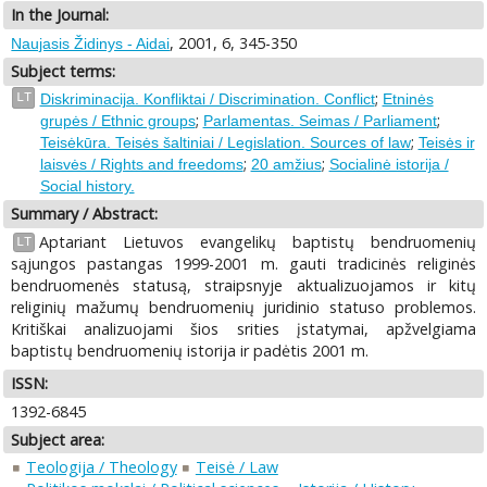
In the Journal:
, 2001, 6, 345-350
Naujasis Židinys - Aidai
Subject terms:
;
LT
Diskriminacija. Konfliktai / Discrimination. Conflict
Etninės
;
;
grupės / Ethnic groups
Parlamentas. Seimas / Parliament
;
Teisėkūra. Teisės šaltiniai / Legislation. Sources of law
Teisės ir
;
;
laisvės / Rights and freedoms
20 amžius
Socialinė istorija /
Social history.
Summary / Abstract:
Aptariant Lietuvos evangelikų baptistų bendruomenių
LT
sąjungos pastangas 1999-2001 m. gauti tradicinės religinės
bendruomenės statusą, straipsnyje aktualizuojamos ir kitų
religinių mažumų bendruomenių juridinio statuso problemos.
Kritiškai analizuojami šios srities įstatymai, apžvelgiama
baptistų bendruomenių istorija ir padėtis 2001 m.
ISSN:
1392-6845
Subject area:
Teologija / Theology
Teisė / Law