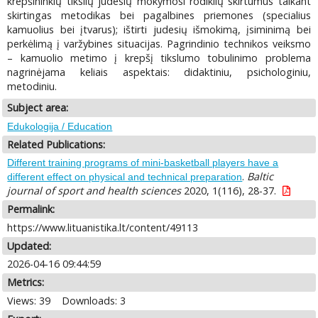
krepšininkių tikslių judesių mokymosi rodiklių skirtumus taikant
skirtingas metodikas bei pagalbines priemones (specialius
kamuolius bei įtvarus); ištirti judesių išmokimą, įsiminimą bei
perkėlimą į varžybines situacijas. Pagrindinio technikos veiksmo
– kamuolio metimo į krepšį tikslumo tobulinimo problema
nagrinėjama keliais aspektais: didaktiniu, psichologiniu,
metodiniu.
Subject area:
Edukologija / Education
Related Publications:
Different training programs of mini-basketball players have a
.
Baltic
different effect on physical and technical preparation
journal of sport and health sciences
2020, 1(116), 28-37.
Permalink:
https://www.lituanistika.lt/content/49113
Updated:
2026-04-16 09:44:59
Metrics:
Views: 39
Downloads: 3