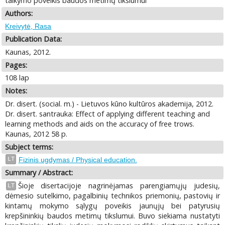
taikymo poveikis baudos metimų tikslumui
Authors:
Kreivytė, Rasa
Publication Data:
Kaunas, 2012.
Pages:
108 lap
Notes:
Dr. disert. (social. m.) - Lietuvos kūno kultūros akademija, 2012.
Dr. disert. santrauka: Effect of applying different teaching and
learning methods and aids on the accuracy of free trows.
Kaunas, 2012 58 p.
Subject terms:
LT
Fizinis ugdymas / Physical education.
Summary / Abstract:
Šioje disertacijoje nagrinėjamas parengiamųjų judesių,
LT
dėmesio sutelkimo, pagalbinių technikos priemonių, pastovių ir
kintamų mokymo sąlygų poveikis jaunųjų bei patyrusių
krepšininkių baudos metimų tikslumui. Buvo siekiama nustatyti