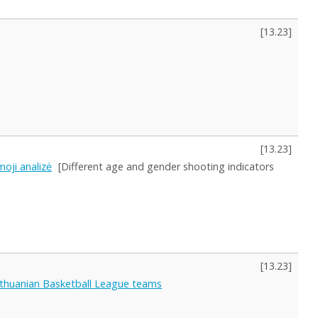
[
13.23
]
[
13.23
]
moji analizė
[Different age and gender shooting indicators
[
13.23
]
Lithuanian Basketball League teams