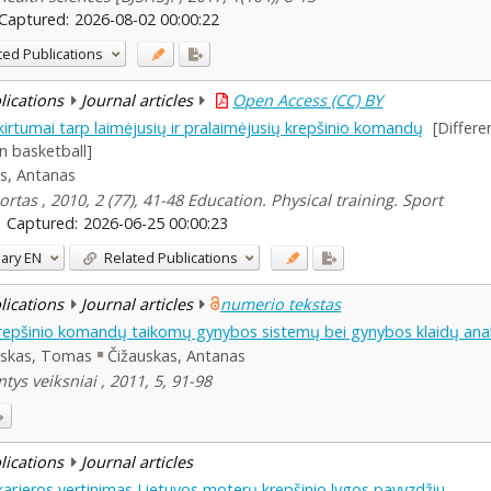
Captured:
2026-08-02 00:00:22
ted Publications
blications
Journal articles
Open Access (CC) BY
skirtumai tarp laimėjusių ir pralaimėjusių krepšinio komandų
[Differ
n basketball]
s, Antanas
tas , 2010, 2 (77), 41-48 Education. Physical training. Sport
Captured:
2026-06-25 00:00:23
ary
EN
Related Publications
blications
Journal articles
numerio tekstas
krepšinio komandų taikomų gynybos sistemų bei gynybos klaidų an
skas, Tomas
Čižauskas, Antanas
ys veiksniai , 2011, 5, 91-98
blications
Journal articles
 karjeros vertinimas Lietuvos moterų krepšinio lygos pavyzdžiu