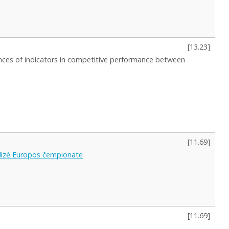
[
13.23
]
ences of indicators in competitive performance between
[
11.69
]
alizė Europos čempionate
[
11.69
]