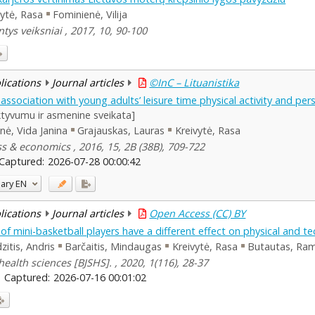
vytė, Rasa
Fominienė, Vilija
ys veiksniai , 2017, 10, 90-100
blications
Journal articles
©InC – Lituanistika
y association with young adults’ leisure time physical activity and per
 aktyvumu ir asmenine sveikata]
nė, Vida Janina
Grajauskas, Lauras
Kreivytė, Rasa
s & economics , 2016, 15, 2B (38B), 709-722
Captured:
2026-07-28 00:00:42
ary
EN
blications
Journal articles
Open Access (CC) BY
of mini-basketball players have a different effect on physical and te
zitis, Andris
Barčaitis, Mindaugas
Kreivytė, Rasa
Butautas, Ra
health sciences [BJSHS]. , 2020, 1(116), 28-37
Captured:
2026-07-16 00:01:02