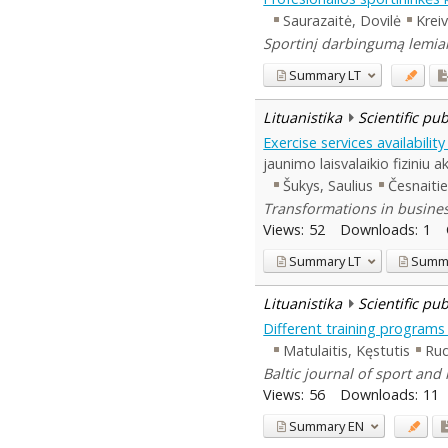
Saurazaitė, Dovilė
Krei
Sportinį darbingumą lemiant
Summary
LT
Lituanistika
Scientific pu
Exercise services availabilit
jaunimo laisvalaikio fiziniu
Šukys, Saulius
Česnaitie
Transformations in busines
Views:
52
Downloads:
1
Summary
LT
Summ
Lituanistika
Scientific pu
Different training programs 
Matulaitis, Kęstutis
Rud
Baltic journal of sport and 
Views:
56
Downloads:
11
Summary
EN