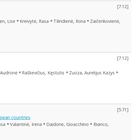
[
7.12
]
en, Lise
Kreivytė, Rasa
Tilindienė, Ilona
Zaičenkovienė,
[
7.12
]
 Audronė
Raškevičius, Kęstutis
Zuoza, Aurelijus Kazys
[
5.71
]
opean countries
asa
Valantinė, Irena
Daidone, Gioacchino
Bianco,