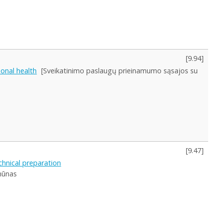
[
9.94
]
sonal health
[Sveikatinimo paslaugų prieinamumo sąsajos su
[
9.47
]
chnical preparation
mūnas