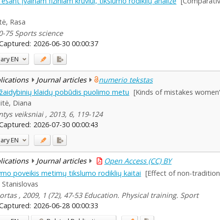
sant įvairiam fiziniam krūviui, tikslumo rodiklių analizė
[Comparativ
tė, Rasa
0-75 Sports science
Captured:
2026-06-30 00:00:37
ary
EN
blications
Journal articles
numerio tekstas
žaidybinių klaidų pobūdis puolimo metu
[Kinds of mistakes women‘s
tė, Diana
ys veiksniai , 2013, 6, 119-124
Captured:
2026-07-30 00:00:43
ary
EN
blications
Journal articles
Open Access (CC) BY
ymo poveikis metimų tikslumo rodiklių kaitai
[Effect of non-traditio
 Stanislovas
tas , 2009, 1 (72), 47-53 Education. Physical training. Sport
Captured:
2026-06-28 00:00:33