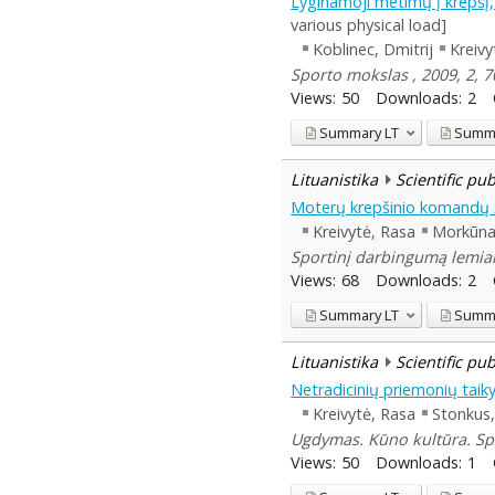
Lyginamoji metimų į krepšį, e
various physical load]
Koblinec, Dmitrij
Kreivy
Sporto mokslas , 2009, 2, 7
Views:
50
Downloads:
2
Summary
LT
Summ
Lituanistika
Scientific pu
Moterų krepšinio komandų 
Kreivytė, Rasa
Morkūnai
Sportinį darbingumą lemiant
Views:
68
Downloads:
2
Summary
LT
Summ
Lituanistika
Scientific pu
Netradicinių priemonių taik
Kreivytė, Rasa
Stonkus,
Ugdymas. Kūno kultūra. Spor
Views:
50
Downloads:
1