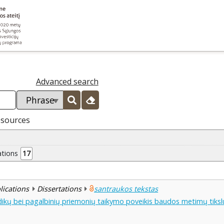
Advanced search
esources
ations
17
blications
Dissertations
santraukos tekstas
ikų bei pagalbinių priemonių taikymo poveikis baudos metimų tiks