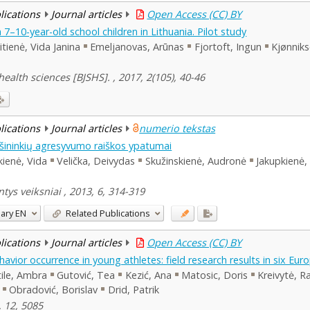
blications
Journal articles
Open Access (CC) BY
n 7–10-year-old school children in Lithuania. Pilot study
tienė, Vida Janina
Emeljanovas, Arūnas
Fjortoft, Ingun
Kjønniks
health sciences [BJSHS]. , 2017, 2(105), 40-46
blications
Journal articles
numerio tekstas
pšininkių agresyvumo raiškos ypatumai
kienė, Vida
Velička, Deivydas
Skužinskienė, Audronė
Jakupkienė,
ys veiksniai , 2013, 6, 314-319
ary
EN
Related Publications
blications
Journal articles
Open Access (CC) BY
avior occurrence in young athletes: field research results in six Eur
ile, Ambra
Gutović, Tea
Kezić, Ana
Matosic, Doris
Kreivytė, R
Obradović, Borislav
Drid, Patrik
, 12, 5085