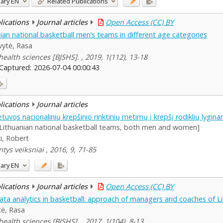
ary
EN
Related Publications
blications
Journal articles
Open Access (CC) BY
nian national basketball men’s teams in different age categories
vytė, Rasa
health sciences [BJSHS]. , 2019, 1(112), 13-18
Captured:
2026-07-04 00:00:43
blications
Journal articles
ietuvos nacionalinių krepšinio rinktinių metimų į krepšį rodiklių lygina
e Lithuanian national basketball teams, both men and women]
i, Robert
ys veiksniai , 2016, 9, 71-85
ary
EN
blications
Journal articles
Open Access (CC) BY
ata analytics in basketball: approach of managers and coaches of 
tė, Rasa
health sciences [BJSHS]. , 2017, 1(104), 8-13