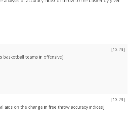
e analysis of accuracy index of throw to the basket by given
[
13.23
]
 basketball teams in offensive]
[
13.23
]
nal aids on the change in free throw accuracy indices]