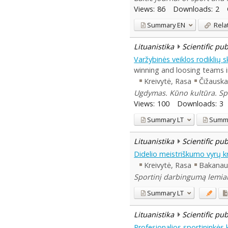
Views:
86
Downloads:
2
Summary
EN
Rela
Lituanistika
Scientific pu
Varžybinės veiklos rodiklių 
winning and loosing teams i
Kreivytė, Rasa
Čižauska
Ugdymas. Kūno kultūra. Spor
Views:
100
Downloads:
3
Summary
LT
Summ
Lituanistika
Scientific pu
Didelio meistriškumo vyrų 
Kreivytė, Rasa
Bakanau
Sportinį darbingumą lemiant
Summary
LT
Lituanistika
Scientific pu
Profesionalios sportininkės