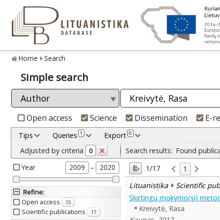
Home
Search
Simple search
Open access
Science
Dissemination
E-r
1
0
Tips
Queries
Export
Adjusted by criteria
Search results:
Found public
0
Year
–
2009
2020
1/17
1
Lituanistika
Scientific pu
Refine
:
Skirtingų mokymo(si) metod
Open access
15
Kreivytė, Rasa
Scientific publications
17
Kaunas, 2012