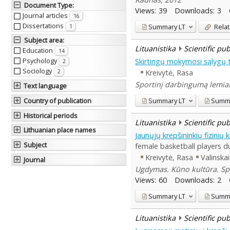
Document Type
:
Views:
39
Downloads:
3
Journal articles
16
Dissertations
Summary
LT
Relat
1
Subject area
:
Lituanistika
Scientific pu
Education
14
Psychology
Skirtingų mokymosi sąlygų 
2
Sociology
Kreivytė, Rasa
2
Sportinį darbingumą lemiant
Text language
Summary
LT
Summ
Country of publication
Historical periods
Lituanistika
Scientific pu
Lithuanian place names
Jaunųjų krepšininkių fizini
Subject
female basketball players d
Kreivytė, Rasa
Valinska
Journal
Ugdymas. Kūno kultūra. Spor
Views:
60
Downloads:
2
Summary
LT
Summ
Lituanistika
Scientific pu