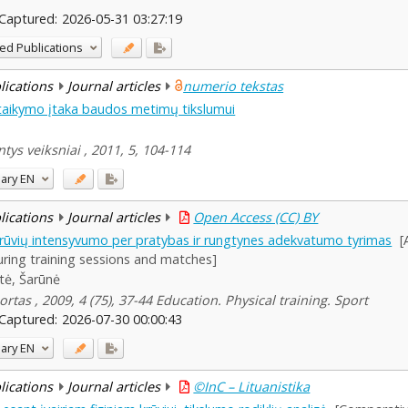
Captured:
2026-05-31 03:27:19
ed Publications
blications
Journal articles
numerio tekstas
taikymo įtaka baudos metimų tikslumui
ys veiksniai , 2011, 5, 104-114
ary
EN
blications
Journal articles
Open Access (CC) BY
ų krūvių intensyvumo per pratybas ir rungtynes adekvatumo tyrimas
[
uring training sessions and matches]
itė, Šarūnė
tas , 2009, 4 (75), 37-44 Education. Physical training. Sport
Captured:
2026-07-30 00:00:43
ary
EN
blications
Journal articles
©InC – Lituanistika