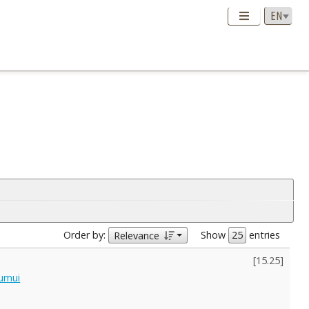
Order by:
Show
entries
Relevance
[
15.25
]
lumui