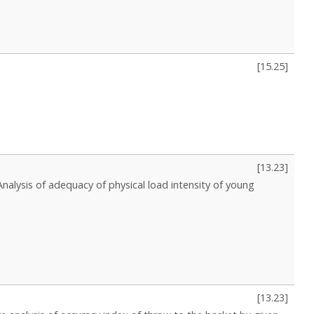
[
15.25
]
[
13.23
]
Analysis of adequacy of physical load intensity of young
[
13.23
]