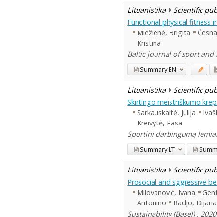
Lituanistika
Scientific pu
Functional physical fitness i
Miežienė, Brigita
Česnai
Kristina
Baltic journal of sport and 
Summary
EN
Lituanistika
Scientific pu
Skirtingo meistriškumo kre
Šarkauskaitė, Julija
Ivaš
Kreivytė, Rasa
Sportinį darbingumą lemiant
Summary
LT
Summ
Lituanistika
Scientific pu
Prosocial and sggressive beh
Milovanović, Ivana
Gent
Antonino
Radjo, Dijana
Sustainability (Basel) , 2020