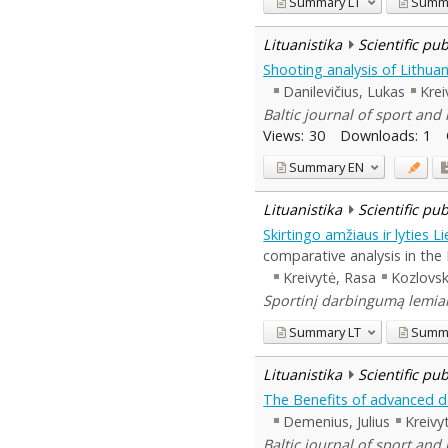
Summary
LT
Summ
Lituanistika
Scientific pu
Shooting analysis of Lithua
Danilevičius, Lukas
Krei
Baltic journal of sport and 
Views:
30
Downloads:
1
Summary
EN
Lituanistika
Scientific pu
Skirtingo amžiaus ir lyties L
comparative analysis in th
Kreivytė, Rasa
Kozlovsk
Sportinį darbingumą lemiant
Summary
LT
Summ
Lituanistika
Scientific pu
The Benefits of advanced d
Demenius, Julius
Kreivy
Baltic journal of sport and 