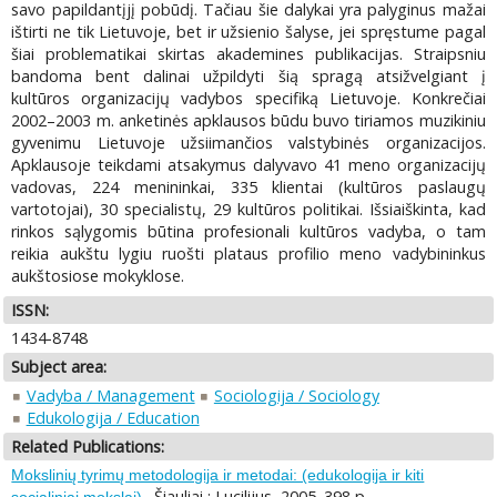
savo papildantįjį pobūdį. Tačiau šie dalykai yra palyginus mažai
ištirti ne tik Lietuvoje, bet ir užsienio šalyse, jei spręstume pagal
šiai problematikai skirtas akademines publikacijas. Straipsniu
bandoma bent dalinai užpildyti šią spragą atsižvelgiant į
kultūros organizacijų vadybos specifiką Lietuvoje. Konkrečiai
2002–2003 m. anketinės apklausos būdu buvo tiriamos muzikiniu
gyvenimu Lietuvoje užsiimančios valstybinės organizacijos.
Apklausoje teikdami atsakymus dalyvavo 41 meno organizacijų
vadovas, 224 menininkai, 335 klientai (kultūros paslaugų
vartotojai), 30 specialistų, 29 kultūros politikai. Išsiaiškinta, kad
rinkos sąlygomis būtina profesionali kultūros vadyba, o tam
reikia aukštu lygiu ruošti plataus profilio meno vadybininkus
aukštosiose mokyklose.
ISSN:
1434-8748
Subject area:
Vadyba / Management
Sociologija / Sociology
Edukologija / Education
Related Publications:
Mokslinių tyrimų metodologija ir metodai: (edukologija ir kiti
. Šiauliai : Lucilijus, 2005. 398 p.