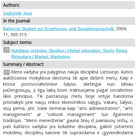
Authors:
Gaižutytė, Ieva
In the Journal:
, 2004,
Baltische Studien zur Erziehungs- und Sozialwissenschaft
11, 305-315
Subject terms:
;
LT
Aukštasis mokslas. Studijos / Higher education. Study
Rinka.
Rinkodara / Market. Marketing.
Summary / Abstract:
Meno vadyba yra palyginus nauja disciplina Lietuvoje, kurios
LT
aukštosiose mokyklose dėstoma tik apie dešimt metų. Kaip ir
kitose postsocialistinėse šalyse, skirtingai nuo labiau
pažengusiųjų, ji ilgą laiką buvo traktuojama pagal socialistinio
ūkio principus. Tik pastaruoju metu šioje srityje bandoma
prisitaikyti prie naujų rinkos ekonomikos sąlygų. Vakarų šalyse,
visų pirma, JAV, tokie terminai kaip "arts administration", "arts
management" ar "cultural management" turi ilgametes
tradicijas. "Meno menedžeriai" gauna žinių iš įvairiausių sričių, o
pati kultūros vadyba yra koliažinė disciplina, galinti įsitvirtinti
mokslinių disciplinų kanone tik suprasdama ir įgyvendindama