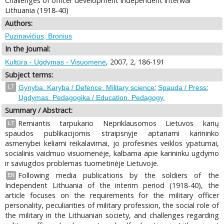
Challenges of officer development independent interwar
Lithuania (1918-40)
Authors:
Puzinavičius, Bronius
In the Journal:
, 2007, 2, 186-191
Kultūra - Ugdymas - Visuomenė
Subject terms:
;
;
LT
Gynyba. Karyba / Defence. Military science
Spauda / Press
Ugdymas. Pedagogika / Education. Pedagogy.
Summary / Abstract:
Remiantis tarpukario Nepriklausomos Lietuvos karių
LT
spaudos publikacijomis straipsnyje aptariami karininko
asmenybei keliami reikalavimai, jo profesinės veiklos ypatumai,
socialinis vaidmuo visuomenėje, kalbama apie karininku ugdymo
ir saviugdos problemas tuometinėje Lietuvoje.
Following media publications by the soldiers of the
EN
Independent Lithuania of the interim period (1918-40), the
article focuses on the requirements for the military officer
personality, peculiarities of military profession, the social role of
the military in the Lithuanian society, and challenges regarding