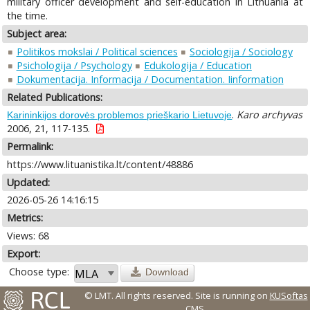
military officer development and self-education in Lithuania at
the time.
Subject area:
Politikos mokslai / Political sciences
Sociologija / Sociology
Psichologija / Psychology
Edukologija / Education
Dokumentacija. Informacija / Documentation. Iinformation
Related Publications:
.
Karo archyvas
Karininkijos dorovės problemos prieškario Lietuvoje
2006, 21, 117-135.
Permalink:
https://www.lituanistika.lt/content/48886
Updated:
2026-05-26 14:16:15
Metrics:
Views: 68
Export:
Choose type:
Download
© LMT. All rights reserved.
Site is running on
KUSoftas
CMS
.