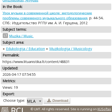
Girdzijauskas, Arvydas
In the Book:
Урок музыки в современной школе: методологические
. p. 44-54..
проблемы современого музыкального образования
СПб.: Издательство РГПУ им. А. И. Герцена, 2012
Subject terms:
LT
Muzika / Music.
Subject area:
Edukologija / Education
Muzikologija / Musicology
Permalink:
https://www.lituanistika.lt/content/48831
Updated:
2026-04-17 07:54:55
Metrics:
Views: 19
Export:
Choose type:
Download
© LMT. All rights reserved.
Site is running on
KUSoftas