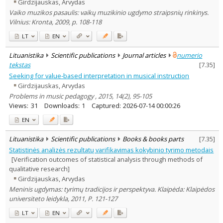
Girdzijauskas, Arvydas
Vaiko muzikos pasaulis: vaikų muzikinio ugdymo straipsnių rinkinys.
Vilnius: Kronta, 2009, p. 108-118
LT
EN
Lituanistika
Scientific publications
Journal articles
numerio
tekstas
[
7.35
]
Seeking for value-based interpretation in musical instruction
Girdzijauskas, Arvydas
Problems in music pedagogy , 2015, 14(2), 95-105
Views:
31
Downloads:
1
Captured:
2026-07-14 00:00:26
EN
Lituanistika
Scientific publications
Books & books parts
[
7.35
]
Statistinės analizės rezultatų varifikavimas kokybinio tyrimo metodais
[Verification outcomes of statistical analysis through methods of
qualitative research]
Girdzijauskas, Arvydas
Meninis ugdymas: tyrimų tradicijos ir perspektyva. Klaipėda: Klaipėdos
universiteto leidykla, 2011, P. 121-127
LT
EN