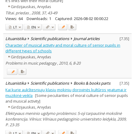
it's links with their moral culture]
Girdzijauskas, Arvydas
Tiltai. priedas , 2008, 37, 43-49
Views:
64
Downloads:
1
Captured:
2026-08-02 00:00:22
LT
EN
Lituanistika
Scientific publications
Journal articles
[
7.35
]
Character of musical activity and moral culture of senior pupils in
different types of schools
Girdzijauskas, Arvydas
Problems in music pedagogy , 2010, 6, 8-20
Lituanistika
Scientific publications
Books & books parts
[
7.35
]
Kai kurie aukštesniųjų klasių mokinių dorovinės kultūros ypatumai ir
muzikinė veikla
[Some peculiarities of moral culture of senior pupils
and musical activity]
Girdzijauskas, Arvydas
Efektyvaus meninio ugdymo problemos: 5-oji tarpautinė mokslinė
konferencija. Vilnius: Vilniaus pedagoginio universiteto leidykla, 2009,
P. 23-35
LT
EN