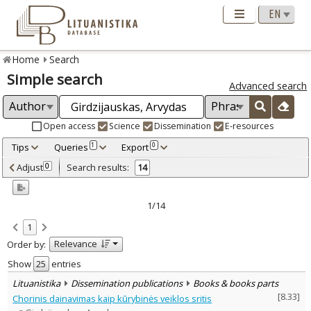
Home
Search
Simple search
Advanced search
Open access
Science
Dissemination
E-resources
Tips
Queries
Export
1
0
Adjusted by criteria
Adjust
Search results:
0
14
0
Year
–
2004
2017
1/14
Refine
:
1
Open access
6
Relevance
Order by:
Scientific publications
12
Dissemination publications
2
Show
entries
Document Type
:
Lituanistika
Dissemination publications
Books & books parts
Books & books parts
6
[
8.33
]
Chorinis dainavimas kaip kūrybinės veiklos sritis
Journal articles
7