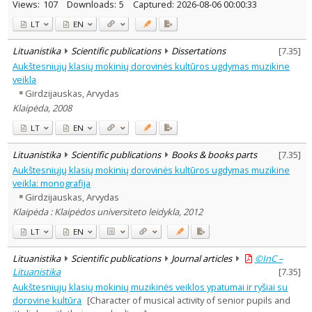
Views:
107
Downloads:
5
Captured:
2026-08-06 00:00:33
LT
EN
Lituanistika
Scientific publications
Dissertations
[
7.35
]
Aukštesniųjų klasių mokinių dorovinės kultūros ugdymas muzikine
veikla
Girdzijauskas, Arvydas
Klaipėda, 2008
LT
EN
Lituanistika
Scientific publications
Books & books parts
[
7.35
]
Aukštesniųjų klasių mokinių dorovinės kultūros ugdymas muzikine
veikla: monografija
Girdzijauskas, Arvydas
Klaipėda : Klaipėdos universiteto leidykla, 2012
LT
EN
Lituanistika
Scientific publications
Journal articles
©InC –
Lituanistika
[
7.35
]
Aukštesniųjų klasių mokinių muzikinės veiklos ypatumai ir ryšiai su
dorovine kultūra
[Character of musical activity of senior pupils and