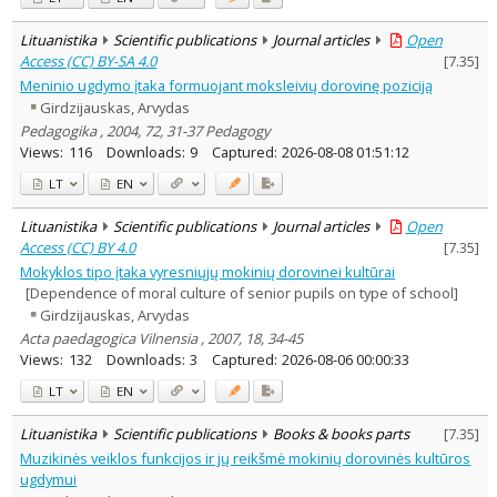
Lituanistika
Scientific publications
Journal articles
Open
Access (CC) BY-SA 4.0
[
7.35
]
Meninio ugdymo įtaka formuojant moksleivių dorovinę poziciją
Girdzijauskas, Arvydas
Pedagogika , 2004, 72, 31-37 Pedagogy
Views:
116
Downloads:
9
Captured:
2026-08-08 01:51:12
LT
EN
Lituanistika
Scientific publications
Journal articles
Open
Access (CC) BY 4.0
[
7.35
]
Mokyklos tipo įtaka vyresniųjų mokinių dorovinei kultūrai
[Dependence of moral culture of senior pupils on type of school]
Girdzijauskas, Arvydas
Acta paedagogica Vilnensia , 2007, 18, 34-45
Views:
132
Downloads:
3
Captured:
2026-08-06 00:00:33
LT
EN
Lituanistika
Scientific publications
Books & books parts
[
7.35
]
Muzikinės veiklos funkcijos ir jų reikšmė mokinių dorovinės kultūros
ugdymui