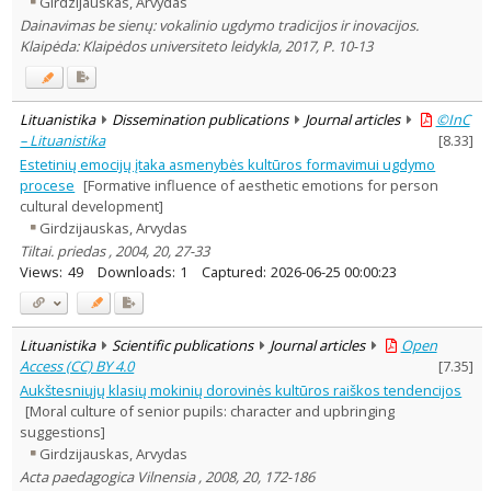
Girdzijauskas, Arvydas
Dissertations
1
Dainavimas be sienų: vokalinio ugdymo tradicijos ir inovacijos.
Subject area
:
Klaipėda: Klaipėdos universiteto leidykla, 2017, P. 10-13
Education
14
Musicology
7
Text language
Lituanistika
Dissemination publications
Journal articles
©InC
Country of publication
– Lituanistika
[
8.33
]
Historical periods
Estetinių emocijų įtaka asmenybės kultūros formavimui ugdymo
Lithuanian place names
procese
[Formative influence of aesthetic emotions for person
cultural development]
Subject
Girdzijauskas, Arvydas
Journal
Tiltai. priedas , 2004, 20, 27-33
Views:
49
Downloads:
1
Captured:
2026-06-25 00:00:23
Lituanistika
Scientific publications
Journal articles
Open
Access (CC) BY 4.0
[
7.35
]
Aukštesniųjų klasių mokinių dorovinės kultūros raiškos tendencijos
[Moral culture of senior pupils: character and upbringing
suggestions]
Girdzijauskas, Arvydas
Acta paedagogica Vilnensia , 2008, 20, 172-186